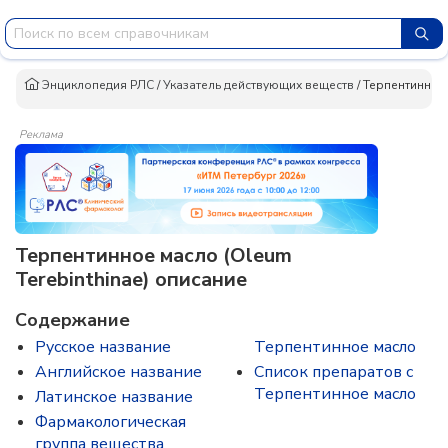
Энциклопедия РЛС
/
Указатель действующих веществ
/
Терпентинное
Реклама
Терпентинное масло (Oleum
Terebinthinae) описание
Содержание
Русское название
Терпентинное масло
Английское название
Список препаратов с
Терпентинное масло
Латинское название
Фармакологическая
группа вещества