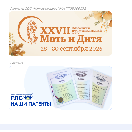
Реклама: ООО «Конгресслайн», ИНН 7708369172
Реклама