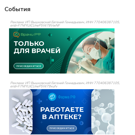
События
Реклама: ИП Вышковский Евгений Геннадьевич, ИНН 770406387105,
erid=F7NfYUJCUneP5W78VwNF
Реклама: ИП Вышковский Евгений Геннадьевич, ИНН 770406387105,
erid=F7NfYUJCUneP5W79xufv