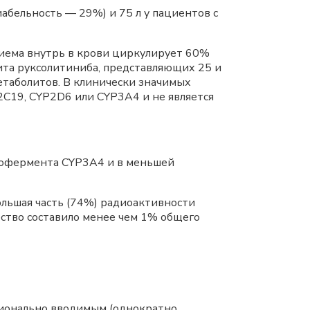
абельность — 29%) и 75 л у пациентов с
иема внутрь в крови циркулирует 60%
ита руксолитиниба, представляющих 25 и
етаболитов. В клинически значимых
C19, CYP2D6 или CYP3A4 и не является
изофермента CYP3A4 и в меньшей
льшая часть (74%) радиоактивности
ество составило менее чем 1% общего
ионально вводимым (однократно,