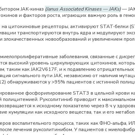
ибитором JAK-киназ
(Janus Associated Kinases — JAKs)
— JAK
токинов и факторов роста, играющих важную роль в гем
 на цитокиновые рецепторы, активируют STAT-белки (ST
ивации транспортируются внутрь ядра и модулируют эксп
и злокачественных новообразований и увеличением пр
иелопролиферативные заболевания, связанные с дисрегу
яется высокий уровень циркулирующих цитокинов, которы
, таким как JAK2V617F, и к подавлению отрицательных 
ция сигнального пути JAK, независимо от наличия мут
 12) обнаруживаются у >95% пациентов с истинной поли
рованное фосфорилирование STAT3 в цельной крови как 
й полицитемией. Руксолитиниб приводит к максимальн
 возвращается к исходному показателю через 8 ч у здоро
ие кумуляции как исходного вещества, так и его метабол
ов воспалительного процесса, таких как ФНО-альфа, ИЛ
 после лечения руксолитинибом. У пациентов с миелофиб