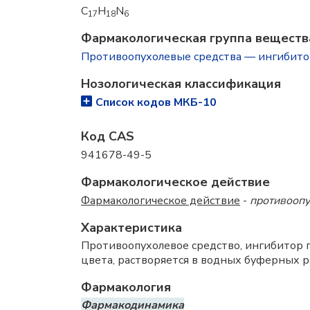
C
H
N
17
18
6
Фармакологическая группа веществ
Противоопухолевые средства — ингибит
Нозологическая классификация
Список кодов МКБ-10
Код CAS
941678-49-5
Фармакологическое действие
Фармакологическое действие
-
противооп
Характеристика
Противоопухолевое средство, ингибитор п
цвета, растворяется в водных буферных ра
Фармакология
Фармакодинамика