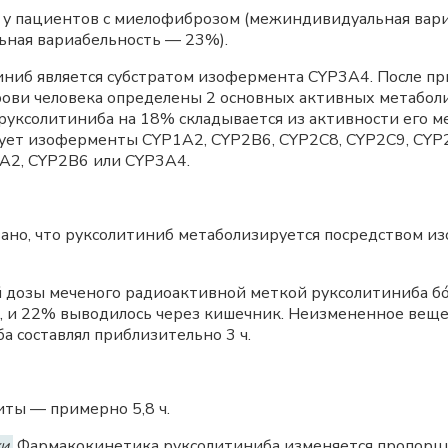
л у пациентов с миелофиброзом (межиндивидуальная вари
ная вариабельность — 23%).
ниб является субстратом изофермента CYP3A4. После пр
рови человека определены 2 основных активных метабол
 руксолитиниба на 18% складывается из активности его м
ет изоферменты CYP1A2, CYP2B6, CYP2C8, CYP2C9, CYP2
A2, CYP2B6 или CYP3A4.
зано, что руксолитиниб метаболизируется посредством 
 дозы меченого радиоактивной меткой руксолитиниба бó
), и 22% выводилось через кишечник. Неизмененное вещ
а составлял приблизительно 3 ч.
ты — примерно 5,8 ч.
и.
Фармакокинетика руксолитиниба изменяется пропорц