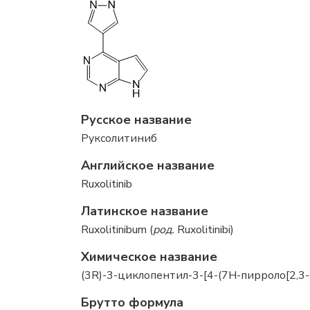
Русское название
Руксолитиниб
Английское название
Ruxolitinib
Латинское название
Ruxolitinibum (
род.
Ruxolitinibi)
Химическое название
(3R)-3-циклопентил-3-[4-(7H-пирроло[2,
Брутто формула