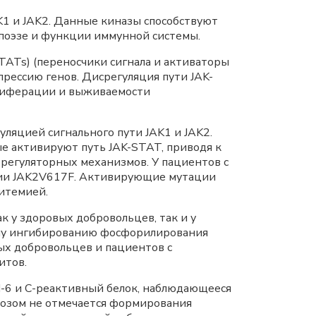
1 и JAK2. Данные киназы способствуют
опоэзе и функции иммунной системы.
ATs) (переносчики сигнала и активаторы
рессию генов. Дисрегуляция пути JAK-
олиферации и выживаемости
ляцией сигнального пути JAK1 и JAK2.
е активируют путь JAK-STAT, приводя к
регуляторных механизмов. У пациентов с
ации JAK2V617F. Активирующие мутации
цитемией.
у здоровых добровольцев, так и у
ому ингибированию фосфорилирования
вых добровольцев и пациентов с
итов.
-6 и С-реактивный белок, наблюдающееся
розом не отмечается формирования