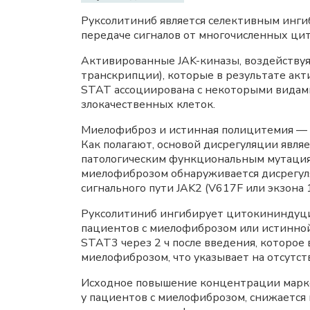
Руксолитиниб является селективным инг
передаче сигналов от многочисленных ци
Активированные JAK-киназы, воздействуя
транскрипции), которые в результате акт
STAT ассоциирована с некоторыми видам
злокачественных клеток.
Миелофиброз и истинная полицитемия — м
Как полагают, основой дисрегуляции явл
патологическим функциональным мутациям
миелофиброзом обнаруживается дисрегуля
сигнального пути JAK2 (V617F или экзона
Руксолитиниб ингибирует цитокининдуци
пациентов с миелофиброзом или истинно
STAT3 через 2 ч после введения, которое
миелофиброзом, что указывает на отсутств
Исходное повышение концентрации маркер
у пациентов с миелофиброзом, снижается