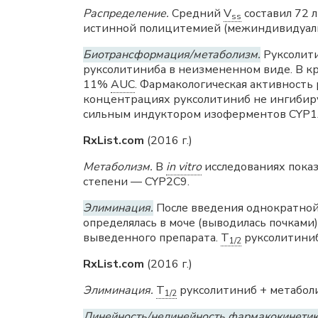
Распределение.
Средний
V
составил 72 
ss
истинной полицитемией (межиндивидуаль
Биотрансформация/метаболизм.
Руксолити
руксолитиниба в неизмененном виде. В к
11%
AUC
. Фармакологическая активность
концентрациях руксолитиниб не ингибиру
сильным индуктором изоферментов CYP1
RxList.com
(2016 г.)
Метаболизм.
В
in vitro
исследованиях пока
степени — CYP2C9.
Элиминация.
После введения однократной
определялась в моче (выводилась почками
выведенного препарата.
T
руксолитиниб
1/2
RxList.com
(2016 г.)
Элиминация.
T
руксолитиниб + метаболи
1/2
Линейность/нелинейность фармакокинетик