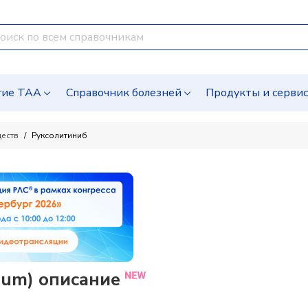
гие ТАА
Справочник болезней
Продукты и серви
ществ
Руксолитиниб
ibum) описание