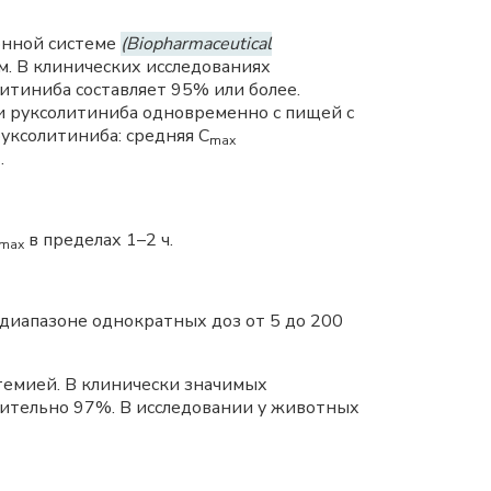
онной системе
(Biopharmaceutical
. В клинических исследованиях
итиниба составляет 95% или более.
и руксолитиниба одновременно с пищей с
ксолитиниба: средняя С
mах
.
в пределах 1–2 ч.
mах
 диапазоне однократных доз от 5 до 200
темией. В клинически значимых
зительно 97%. В исследовании у животных