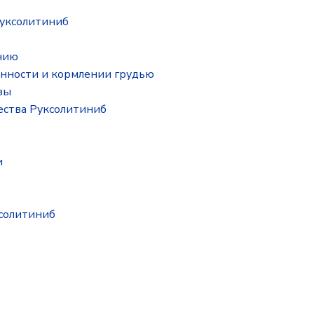
уксолитиниб
нию
нности и кормлении грудью
зы
ества Руксолитиниб
и
ксолитиниб