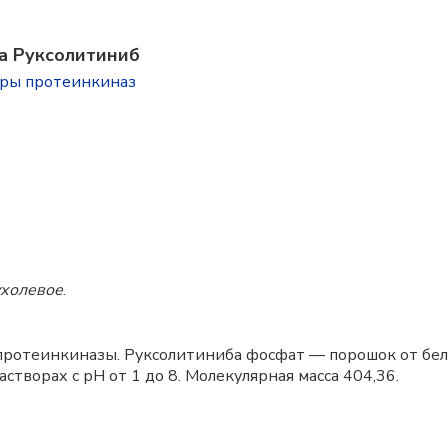
а Руксолитиниб
оры протеинкиназ
ухолевое
.
ротеинкиназы. Руксолитиниба фосфат — порошок от бело
створах с рН от 1 до 8. Молекулярная масса 404,36.