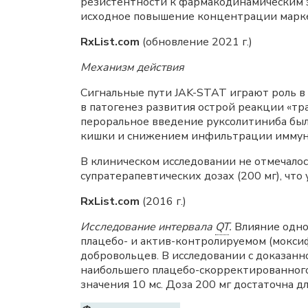
резистентности к фармакодинамическим 
исходное повышение концентрации маркер
RxList.com
(обновление 2021 г.)
Механизм действия
Сигнальные пути JAK-STAT играют роль в
в патогенез развития острой реакции «тр
пероральное введение руксолитиниба был
кишки и снижением инфильтрации иммунн
В клиническом исследовании не отмечало
супратерапевтических дозах (200 мг), что
RxList.com
(2016 г.)
Исследование интервала
QT
.
Влияние одно
плацебо- и актив-контролируемом (мокси
добровольцев. В исследовании с доказа
наибольшего плацебо-скорректированног
значения 10 мс. Доза 200 мг достаточна 