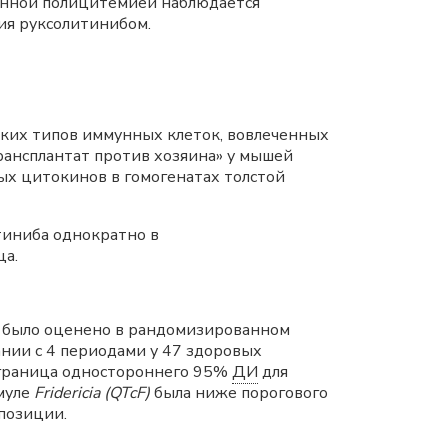
инной полицитемией наблюдается
ия руксолитинибом.
ьких типов иммунных клеток, вовлеченных
рансплантат против хозяина» у мышей
ых цитокинов в гомогенатах толстой
тиниба однократно в
ца.
было оценено в рандомизированном
нии с 4 периодами у 47 здоровых
 граница одностороннего 95%
ДИ
для
муле
Fridericia (QTcF)
была ниже порогового
спозиции.