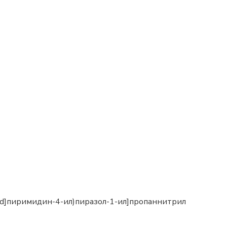
3-d]пиримидин-4-ил)пиразол-1-ил]пропаннитрил