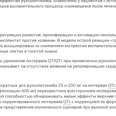
эффектам руксолитиниба. Аналогично у пациентов с ист
ов воспалительного процесса, снижавшееся после лечен
 регуляции развития, пролиферации и активации нескол
ансплантат против хозяина». В модели острой реакции «т
о ассоциировано со снижением экспрессии воспалительн
ых клеток в толстой кишке.
сь удлинения интервала QT/QTc при применении руксоли
 указывает на отсутствие влияния на реполяризацию серд
кратных доз руксолитиниба 25 и 200 мг на интервал
QTc
флоксацин 400 мг) перекрестном всестороннем исследова
нной способностью обнаруживать малые эффекты верхняя
о корригированного интервала
QTc
с коррекцией по фор
для представления клинического сценария при высокой эк