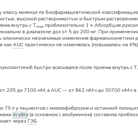
у классу молекул по биофармацевтической классификаци
остью, высокой растворимостью и быстрым растворением
иема внутрь с T
приблизительно 1 ч. Абсорбция руксол
mах
нально в диапазоне доз от 5 до 200 мг. При применени
 клинически незначимые изменения фармакокинетики ру
мя как
AUC
практически не изменялась (повышалась на 4%)
руксолитиниб быстро всасывался после приема внутрь с T
т 205 до 7100 нМ, а AUC — от 862 нМ·ч до 30700 нМ·ч в
ло 75 л у пациентов с миелофиброзом и истинной полици
лками
in vitro
(в основном с альбумином) составила прибли
икает через
ГЭБ
.