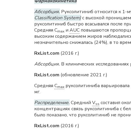
Фармакокинетика
Абсорбция.
Руксолитиниб относится к 1-м
Classification System)
с высокой проницаем
руксолитиниб быстро всасывался после пр
Средняя С
и
AUC
повышаются пропорцио
mах
высоким содержанием жиров наблюдались
незначительно снижалась (24%), в то вре
RxList.com
(2016 г.)
Абсорбция.
В клинических исследованиях 
RxList.com
(обновление 2021 г.)
Средняя
C
руксолитиниба варьировала о
max
мг.
Распределение.
Средний
V
составил око
ss
концентрациях связь руксолитиниба с бе
было показано, что руксолитиниб не прон
RxList.com
(2016 г.)