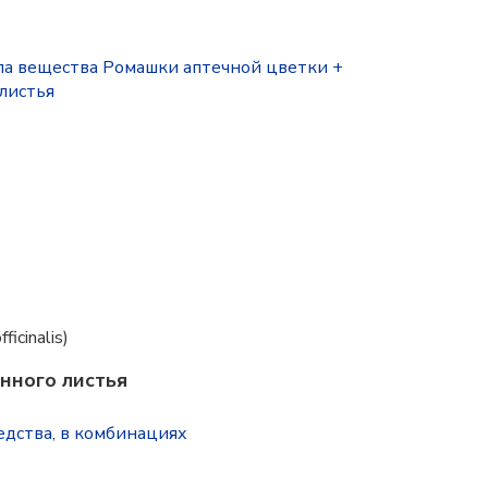
па вещества Ромашки аптечной цветки +
листья
ficinalis)
нного листья
едства, в комбинациях