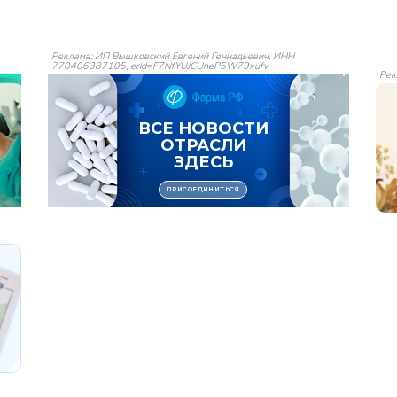
Реклама: ИП Вышковский Евгений Геннадьевич, ИНН
770406387105, erid=F7NfYUJCUneP5W79xufv
Рек