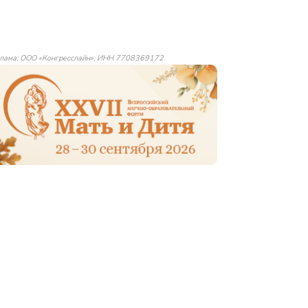
лама: ООО «Конгресслайн», ИНН 7708369172