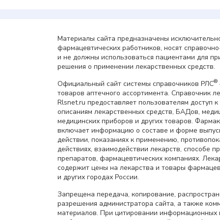
Материалы сайта предназначены исключительно
фармацевтических работников, носят справочн
и не должны использоваться пациентами для пр
решения о применении лекарственных средств.
®
Официальный сайт системы справочников РЛС
товаров аптечного ассортимента. Справочник л
Rlsnet.ru предоставляет пользователям доступ к
описаниям лекарственных средств, БАДов, меди
медицинских приборов и других товаров. Фарма
включает информацию о составе и форме выпус
действии, показаниях к применению, противопок
действиях, взаимодействии лекарств, способе 
препаратов, фармацевтических компаниях. Лек
содержит цены на лекарства и товары фармацев
и других городах России.
Запрещена передача, копирование, распростра
разрешения администратора сайта, а также ком
материалов. При цитировании информационных 