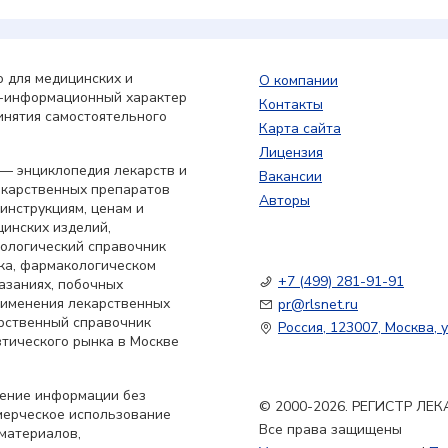
 для медицинских и
О компании
о-информационный характер
Контакты
инятия самостоятельного
Карта сайта
Лицензия
— энциклопедия лекарств и
Вакансии
екарственных препаратов
Авторы
 инструкциям, ценам и
цинских изделий,
кологический справочник
ка, фармакологическом
+7 (499) 281-91-91
азаниях, побочных
применения лекарственных
pr@rlsnet.ru
арственный справочник
Россия, 123007, Москва, у
тического рынка в Москве
нение информации без
© 2000-2026. РЕГИСТР Л
мерческое использование
Все права защищены
материалов,