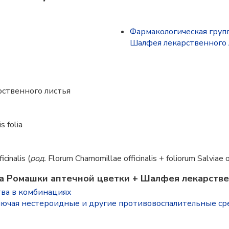
Фармакологическая груп
Шалфея лекарственного 
ственного листья
s folia
icinalis (
род.
Florum Chamomillae officinalis + foliorum Salviae of
а Ромашки аптечной цветки + Шалфея лекарстве
ва в комбинациях
лючая нестероидные и другие противовоспалительные ср