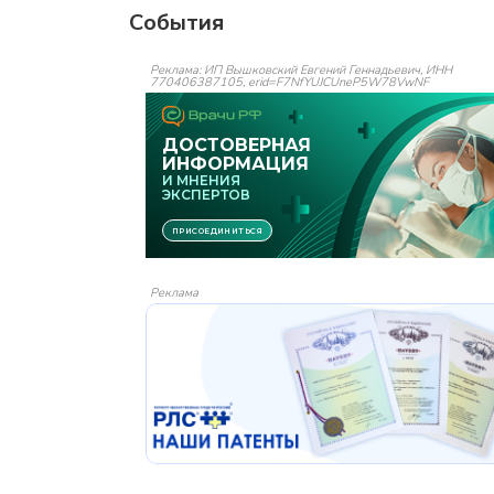
События
Реклама: ИП Вышковский Евгений Геннадьевич, ИНН
770406387105, erid=F7NfYUJCUneP5W78VwNF
Реклама