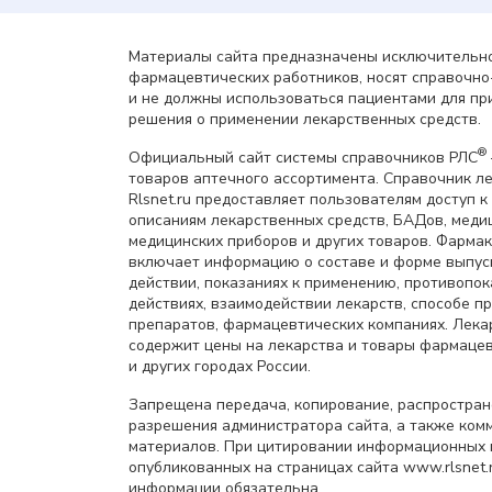
Материалы сайта предназначены исключительно
фармацевтических работников, носят справочн
и не должны использоваться пациентами для пр
решения о применении лекарственных средств.
®
Официальный сайт системы справочников РЛС
товаров аптечного ассортимента. Справочник л
Rlsnet.ru предоставляет пользователям доступ к
описаниям лекарственных средств, БАДов, меди
медицинских приборов и других товаров. Фарма
включает информацию о составе и форме выпус
действии, показаниях к применению, противопок
действиях, взаимодействии лекарств, способе 
препаратов, фармацевтических компаниях. Лек
содержит цены на лекарства и товары фармацев
и других городах России.
Запрещена передача, копирование, распростра
разрешения администратора сайта, а также ком
материалов. При цитировании информационных 
опубликованных на страницах сайта www.rlsnet.r
информации обязательна.