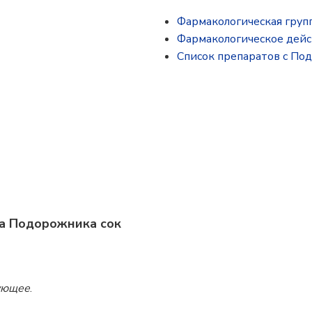
Фармакологическая груп
Фармакологическое дей
Список препаратов с По
а Подорожника сок
ующее
.