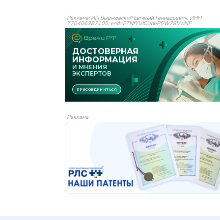
Реклама: ИП Вышковский Евгений Геннадьевич, ИНН
770406387105, erid=F7NfYUJCUneP5W78VwNF
Реклама