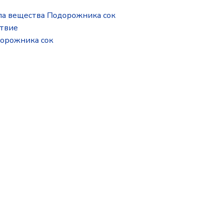
па вещества Подорожника сок
ствие
дорожника сок