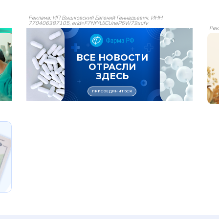
Реклама: ИП Вышковский Евгений Геннадьевич, ИНН
770406387105, erid=F7NfYUJCUneP5W79xufv
Рек