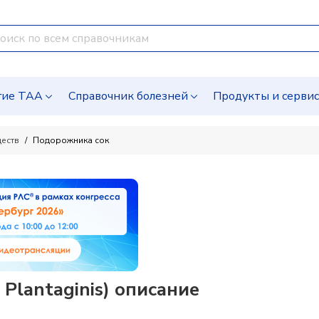
гие ТАА
Справочник болезней
Продукты и серви
ществ
Подорожника сок
Plantaginis) описание