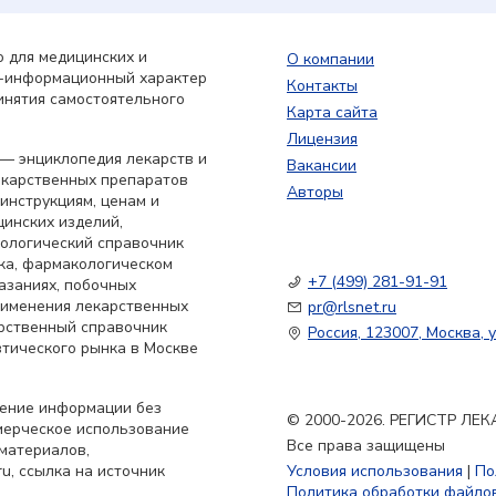
 для медицинских и
О компании
о-информационный характер
Контакты
инятия самостоятельного
Карта сайта
Лицензия
— энциклопедия лекарств и
Вакансии
екарственных препаратов
Авторы
 инструкциям, ценам и
цинских изделий,
кологический справочник
ка, фармакологическом
+7 (499) 281-91-91
азаниях, побочных
применения лекарственных
pr@rlsnet.ru
арственный справочник
Россия, 123007, Москва, у
тического рынка в Москве
нение информации без
© 2000-2026. РЕГИСТР Л
мерческое использование
Все права защищены
материалов,
u, ссылка на источник
Условия использования
|
По
Политика обработки файлов