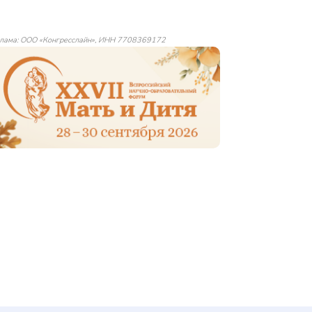
лама: ООО «Конгресслайн», ИНН 7708369172