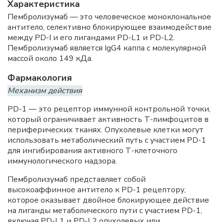
Характеристика
Пембролизумаб — это человеческое моноклональное
антитело, селективно блокирующее взаимодействие
между PD-I и его лигандами PD-L1 и PD-L2.
Пембролизумаб является IgG4 каппа с молекулярной
массой около 149 кДа.
Фармакология
Механизм действия
PD-1 — это рецептор иммунной контрольной точки,
который ограничивает активность Т-лимфоцитов в
периферических тканях. Опухолевые клетки могут
использовать метаболический путь с участием PD-1
для ингибирования активного Т-клеточного
иммунологического надзора.
Пембролизумаб представляет собой
высокоаффинное антитело к PD-1 рецептору,
котоpoe оказывает двойное блокирующее действие
на лиганды метаболического пути с участием PD-1,
включая PD-L1 и PD-L2 опухолевых или