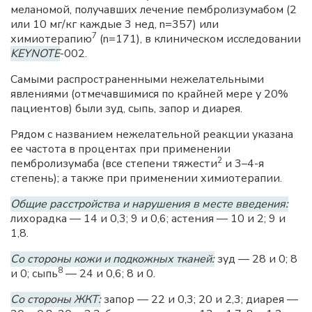
меланомой, получавших лечение пембролизумабом (2
или 10 мг/кг каждые 3 нед, n=357) или
7
химиотерапию
(n=171), в клиническом исследовании
KEYNOTE
-002.
Самыми распространенными нежелательными
явлениями (отмечавшимися по крайней мере у 20%
пациентов) были зуд, сыпь, запор и диарея.
Рядом с названием нежелательной реакции указана
ее частота в процентах при применении
2
пембролизумаба (все степени тяжести
и 3–4-я
степень); а также при применении химиотерапии.
Общие расстройства и нарушения в месте введения:
лихорадка — 14 и 0,3; 9 и 0,6; астения — 10 и 2; 9 и
1,8.
Со стороны кожи и подкожных тканей:
зуд — 28 и 0; 8
8
и 0; сыпь
— 24 и 0,6; 8 и 0.
Со стороны ЖКТ:
запор — 22 и 0,3; 20 и 2,3; диарея —