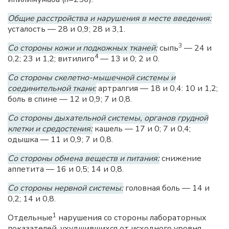
Общие расстройства и нарушения в месте введения:
усталость — 28 и 0,9; 28 и 3,1.
3
Со стороны кожи и подкожных тканей:
сыпь
— 24 и
4
0,2; 23 и 1,2; витилиго
— 13 и 0; 2 и 0.
Со стороны скелетно-мышечной системы и
соединительной ткани:
артралгия — 18 и 0,4: 10 и 1,2;
боль в спине — 12 и 0,9; 7 и 0,8.
Со стороны дыхательной системы, органов грудной
клетки и средостения:
кашель — 17 и 0; 7 и 0,4;
одышка — 11 и 0,9; 7 и 0,8.
Со стороны обмена веществ и питания:
снижение
аппетита — 16 и 0,5; 14 и 0,8.
Со стороны нервной системы:
головная боль — 14 и
0,2; 14 и 0,8.
1
Отдельные
нарушения со стороны лабораторных
показателей, ухудшившихся от исходного уровня,