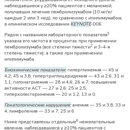
наблюдавшиеся у ≥20% пациентов с меланомой,
получавших лечение пембролизумабом (10 мг/кг
каждые 2 или 3 нед), по сравнению с ипилимумабом,
в клиническом исследовании
KEYNOTE
-006.
5
Рядом с названием лабораторного показателя
указана его частота в процентах при применении
2
пембролизумаба (все степени тяжести
и 3–4-я
степень тяжести); а также при применении
ипилимумаба.
Биохимические показатели:
гипергликемия — 45 и
4,2; 45 и 3,8; гипертриглицеридемия — 43 и 2,6; 31 и
1,1; гипонатриемия — 28 и 4,6; 26 и 7; повышение
активности ACT — 27 и 2,6; 25 и 2,5;
гиперхолестеринемия — 20 и 1,2; 13 и 0.
Гематологические нарушения:
анемия — 35 и 3,8; 33 и
4; лимфопения — 33 и 7; 25 и 6.
6
Ниже представлены отдельные
нежелательные
явления, наблюдавшиеся у ≥10% пациентов с