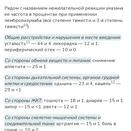
Рядом с названием нежелательной реакции указана
ее частота в процентах при применении
пембролизумаба (все степени тяжести и 3-я степень
10
тяжести
).
Общие расстройства и нарушения в месте введения:
11
усталость
— 44 и 4; лихорадка — 12 и 1;
периферический отек — 10 и 0.
Со стороны обмена веществ и питания:
снижение
аппетита — 25 и 1.
Со стороны дыхательной системы, органов грудной
12
клетки и средостения:
одышка — 23 и 4; кашель
—
29 и <1.
Со стороны ЖКТ:
тошнота — 18 и 1; диарея — 15 и 1;
запор — 15 и <1; рвота — 12 и 1.
Со стороны скелетно-мышечной системы и
соединительной ткани:
артралгия — 15 и 1; боль в
спине — 10 и 2.