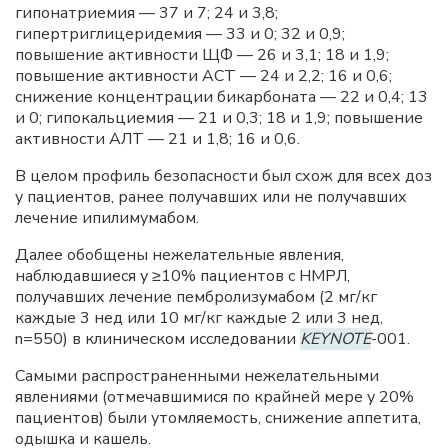
гипонатриемия — 37 и 7; 24 и 3,8;
гипертриглицеридемия — 33 и 0; 32 и 0,9;
повышение активности ЩФ — 26 и 3,1; 18 и 1,9;
повышение активности ACT — 24 и 2,2; 16 и 0,6;
снижение концентрации бикарбоната — 22 и 0,4; 13
и 0; гипокальциемия — 21 и 0,3; 18 и 1,9; повышение
активности AЛT — 21 и 1,8; 16 и 0,6.
В целом профиль безопасности был схож для всех доз
у пациентов, ранее получавших или не получавших
лечение ипилимумабом.
Далее обобщены нежелательные явления,
наблюдавшиеся у ≥10% пациентов с HMPЛ,
получавших лечение пембролизумабом (2 мг/кг
каждые 3 нед или 10 мг/кг каждые 2 или 3 нед,
n=550) в клиническом исследовании
KEYNOTE
-001.
Самыми распространенными нежелательными
явлениями (отмечавшимися по крайней мере у 20%
пациентов) были утомляемость, снижение аппетита,
одышка и кашель.