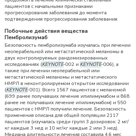
продолжить лечение клинически стабильных
пациентов с начальными признаками
прогрессирования заболевания до момента
подтверждения прогрессирования заболевания.
Побочные действия вещества
Пембролизумаб
Безопасность пембролизумаба изучалась при лечении
неоперабельной или метастатической меланомы в
двух контролируемых рандомизированных
исследованиях (
KEYNOTE
-002 и
KEYNOTЕ
-006), а
также при лечении неоперабельной или
метастатической меланомы и метастатического
НMPЛ в неконтролируемом открытом исследовании
(
KEYNOTE
-001). Всего 1567 пациентов с меланомой
(699 ранее получавших лечение ипилимумабом и 868
ранее не получавших лечение ипилимумабом) и 550
пациентов с HMPЛ получили лечение. Безопасность
применения описана для общей популяции 2117
пациентов (изучалась среди групп 3 дозировок: 2 мг/
кг каждые 3 нед и 10 мг/кг каждые 2 или 3 нед).
Медиана длительности лечения составила 4,6 мес