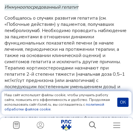
Иммуноопосредованный гепатит
Сообщалось о случаях развития гепатита (см.
«Побочные действия») у пациентов, получавших
пембролизумаб. Необходимо проводить наблюдение
за пациентами в отношении динамики
функциональных показателей печени (в начале
лечения, периодически на протяжении терапии, а
также на основании клинической оценки) и
симптомов гепатита и исключить другие причины.
Терапию кортикостероидами назначают при
гепатите 2-й степени тяжести (начальная доза 0,5–1
мг/кг/сут преднизона (или аналогичная) с
последующим постепенным уменьшением дозы) и
при гепатите 3-й степени тяжести или выше (1–2 мг/
Наш сайт использует файлы cookie, чтобы улучшить работу
кг/сут преднизона (или аналогичная) с последующим
сайта, повысить его эффективность и удобство. Продолжая
ОК
использовать сайт rlsnet.ru, вы соглашаетесь с
политикой
постепенным уменьшением дозы). Временно или
обработки файлов cookie
.
полностью отменяют пембролизумаб в соответствии
с уровнем повышения активности ферментов печени.
Иммуноопосредованный нефрит