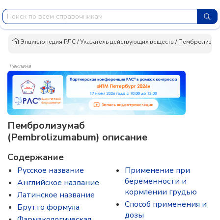
Энциклопедия РЛС
/
Указатель действующих веществ
/
Пембролизум
Реклама
Пембролизумаб
(Pembrolizumabum) описание
Содержание
Русское название
Применение при
беременности и
Английское название
кормлении грудью
Латинское название
Способ применения и
Брутто формула
дозы
Фармакологическая