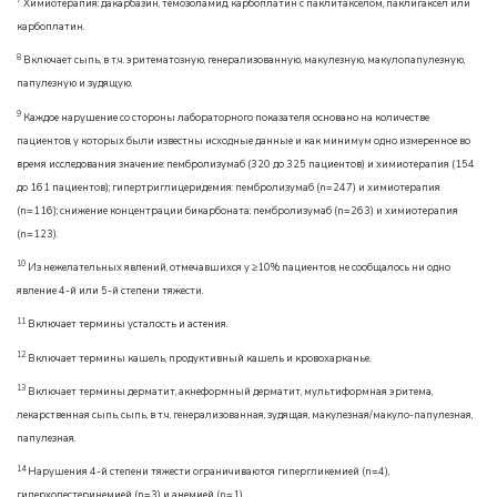
Химиотерапия: дакарбазин, темозоламид, карбоплатин с паклитакселом, паклигаксел или
карбоплатин.
8
Включает сыпь, в т.ч. эритематозную, генерализованную, макулезную, макулопапулезную,
папулезную и зудящую.
9
Каждое нарушение со стороны лабораторного показателя основано на количестве
пациентов, у которых были известны исходные данные и как минимум одно измеренное во
время исследования значение: пембролизумаб (320 до 325 пациентов) и химиотерапия (154
до 161 пациентов); гипертриглицеридемия: пембролизумаб (n=247) и химиотерапия
(n=116); снижение концентрации бикарбоната: пембролизумаб (n=263) и химиотерапия
(n=123).
10
Из нежелательных явлений, отмечавшихся у ≥10% пациентов, не сообщалось ни одно
явление 4-й или 5-й степени тяжести.
11
Включает термины усталость и астения.
12
Включает термины кашель, продуктивный кашель и кровохарканье.
13
Включает термины дерматит, акнеформный дерматит, мультиформная эритема,
лекарственная сыпь, сыпь, в т.ч. генерализованная, зудящая, макулезная/макуло-папулезная,
папулезная.
14
Нарушения 4-й степени тяжести ограничиваются гипергликемией (n=4),
гиперхолестеринемией (n=3) и анемией (n=1).