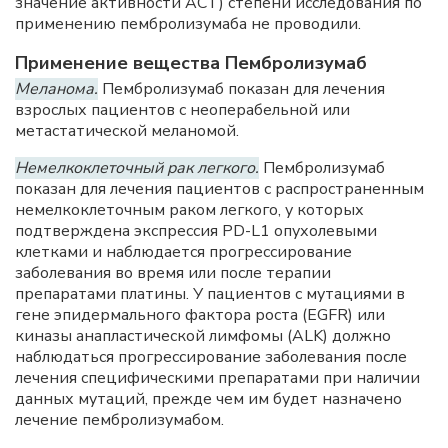
значение активности ACT) степени исследования по
применению пембролизумаба не проводили.
Применение вещества Пембролизумаб
Меланома.
Пембролизумаб показан для лечения
взрослых пациентов с неоперабельной или
метастатической меланомой.
Немелкоклеточный рак легкого.
Пембролизумаб
показан для лечения пациентов с распространенным
немелкоклеточным раком легкого, у которых
подтверждена экспрессия PD-L1 опухолевыми
клетками и наблюдается прогрессирование
заболевания во время или после терапии
препаратами платины. У пациентов с мутациями в
гене эпидермального фактора роста (EGFR) или
киназы анапластической лимфомы (ALK) должно
наблюдаться прогрессирование заболевания после
лечения специфическими препаратами при наличии
данных мутаций, прежде чем им будет назначено
лечение пембролизумабом.