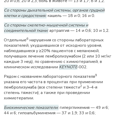
20 и 0,8; 20 и 2,3; боль в животе — 13 и 1,7; 8 и 1,2.
Со стороны дыхательной системы, органов грудной
клетки и средостения:
кашель — 18 и 0; 16 и 0.
Со стороны скелетно-мышечной системы и
соединительной ткани:
артралгия — 14 и 0,6; 10 и 1,2.
6
Отдельные
нарушения со стороны лабораторных
показателей, ухудшившихся от исходного уровня,
наблюдавшиеся у ≥20% пациентов с меланомой,
получавших лечение пембролизумабом (2 или 10 мг/кг
каждые 3 нед), по сравнению с химиотерапией, в
клиническом исследовании
KEYNOTE
-002.
9
Рядом с названием лабораторного показателя
указана его частота в процентах при применении
2
пембролизумаба (все степени тяжести
и 3–4-я
степень тяжести); а также при проведении
химиотерапии.
Биохимические показатели:
гипергликемия — 49 и 6;
44 и 6; гипоальбуминемия — 37 и 1,9; 33 и 0,6;