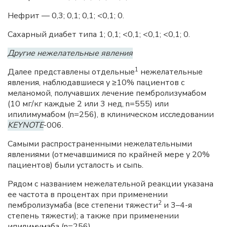
Нефрит — 0,3; 0,1; 0,1; <0,1; 0.
Сахарный диабет типа 1; 0,1; <0,1; <0,1; <0,1; 0.
Другие нежелательные явления
1
Далее представлены отдельные
нежелательные
явления, наблюдавшиеся у ≥10% пациентов с
меланомой, получавших лечение пембролизумабом
(10 мг/кг каждые 2 или 3 нед, n=555) или
ипилимумабом (n=256), в клиническом исследовании
KEYNOTE
-006.
Самыми распространенными нежелательными
явлениями (отмечавшимися по крайней мере у 20%
пациентов) были усталость и сыпь.
Рядом с названием нежелательной реакции указана
ее частота в процентах при применении
2
пембролизумаба (все степени тяжести
и 3–4-я
степень тяжести); а также при применении
ипилимумаба (n=256).