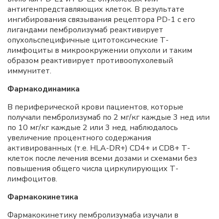
антигенпредставляющих клеток. В результате
ингибирования связывания рецептора PD-1 с его
лигандами пембролизумаб реактивирует
опухольспецифичные цитотоксические Т-
лимфоциты в микроокружении опухоли и таким
образом реактивирует противоопухолевый
иммунитет.
Фармакодинамика
В периферической крови пациентов, которые
получали пембролизумаб по 2 мг/кг каждые 3 нед или
по 10 мг/кг каждые 2 или 3 нед, наблюдалось
увеличение процентного содержания
активированных (т.е. HLA-DR+) CD4+ и CD8+ Т-
клеток после лечения всеми дозами и схемами без
повышения общего числа циркулирующих Т-
лимфоцитов.
Фармакокинетика
Фармакокинетику пембролизумаба изучали в