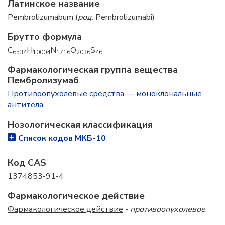
Латинское название
Pembrolizumabum (
род.
Pembrolizumabi)
Брутто формула
C
H
N
O
S
6534
10004
1716
2036
46
Фармакологическая группа вещества
Пембролизумаб
Противоопухолевые средства — моноклональные
антитела
Нозологическая классификация
Список кодов МКБ-10
Код CAS
1374853-91-4
Фармакологическое действие
Фармакологическое действие
-
противоопухолевое
.