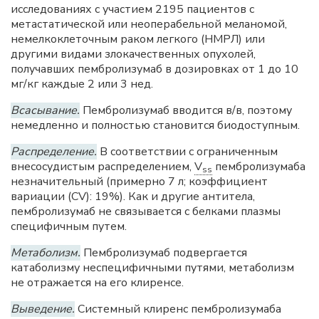
исследованиях с участием 2195 пациентов с
метастатической или неоперабельной меланомой,
немелкоклеточным раком легкого (HMPЛ) или
другими видами злокачественных опухолей,
получавших пембролизумаб в дозировках от 1 до 10
мг/кг каждые 2 или 3 нед.
Всасывание.
Пембролизумаб вводится в/в, поэтому
немедленно и полностью становится биодоступным.
Распределение.
В соответствии с ограниченным
внесосудистым распределением,
V
пембролизумаба
ss
незначительный (примерно 7 л; коэффициент
вариации (CV): 19%). Как и другие антитела,
пембролизумаб не связывается с белками плазмы
специфичным путем.
Метаболизм.
Пембролизумаб подвергается
катаболизму неспецифичными путями, метаболизм
не отражается на его клиренсе.
Выведение.
Системный клиренс пембролизумаба