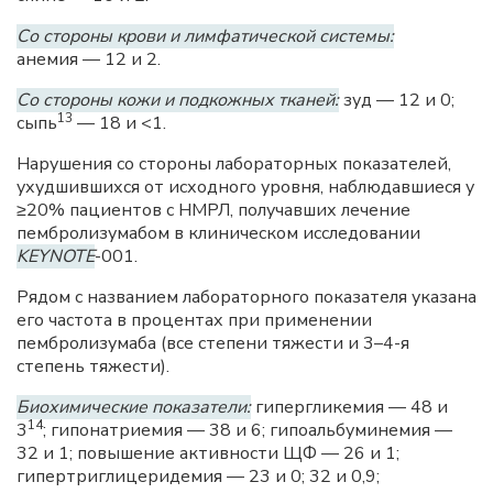
Со стороны крови и лимфатической системы:
анемия — 12 и 2.
Со стороны кожи и подкожных тканей:
зуд — 12 и 0;
13
сыпь
— 18 и <1.
Нарушения со стороны лабораторных показателей,
ухудшившихся от исходного уровня, наблюдавшиеся у
≥20% пациентов с НМРЛ, получавших лечение
пембролизумабом в клиническом исследовании
KEYNOTE
-001.
Рядом с названием лабораторного показателя указана
его частота в процентах при применении
пембролизумаба (все степени тяжести и 3–4-я
степень тяжести).
Биохимические показатели:
гипергликемия — 48 и
14
3
; гипонатриемия — 38 и 6; гипоальбуминемия —
32 и 1; повышение активности ЩФ — 26 и 1;
гипертриглицеридемия — 23 и 0; 32 и 0,9;