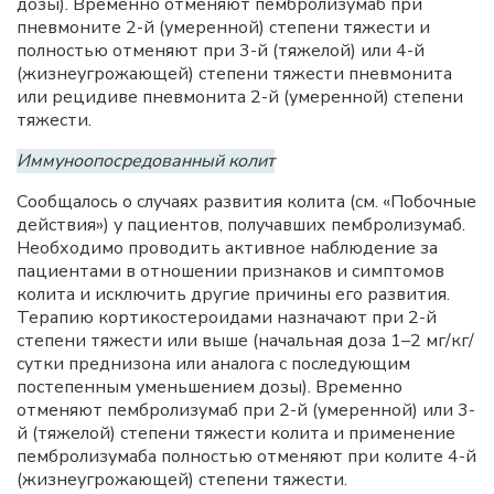
дозы). Временно отменяют пембролизумаб при
пневмоните 2-й (умеренной) степени тяжести и
полностью отменяют при 3-й (тяжелой) или 4-й
(жизнеугрожающей) степени тяжести пневмонита
или рецидиве пневмонита 2-й (умеренной) степени
тяжести.
Иммуноопосредованный колит
Сообщалось о случаях развития колита (см. «Побочные
действия») у пациентов, получавших пембролизумаб.
Необходимо проводить активное наблюдение за
пациентами в отношении признаков и симптомов
колита и исключить другие причины его развития.
Терапию кортикостероидами назначают при 2-й
степени тяжести или выше (начальная доза 1–2 мг/кг/
сутки преднизона или аналога с последующим
постепенным уменьшением дозы). Временно
отменяют пембролизумаб при 2-й (умеренной) или 3-
й (тяжелой) степени тяжести колита и применение
пембролизумаба полностью отменяют при колите 4-й
(жизнеугрожающей) степени тяжести.