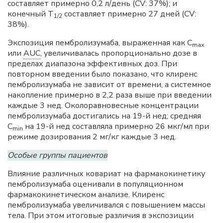
составляет примерно 0,2 л/день (CV: 37%); и
конечный Т
составляет примерно 27 дней (CV:
1/2
38%).
Экспозиция пембролизумаба, выраженная как С
mах
или
AUC
, увеличивалась пропорционально дозе в
пределах диапазона эффективных доз. При
повторном введении было показано, что клиренс
пембролизумаба не зависит от времени, а системное
накопление примерно в 2,2 раза выше при введении
каждые 3 нед. Околоравновесные концентрации
пембролизумаба достигались на 19-й нед; средняя
С
на 19-й нед составляла примерно 26 мкг/мл при
min
режиме дозирования 2 мг/кг каждые 3 нед.
Особые группы пациентов
Влияние различных ковариат на фармакокинетику
пембролизумаба оценивали в популяционном
фармакокинетическом анализе. Клиренс
пембролизумаба увеличивался с повышением массы
тела. При этом итоговые различия в экспозиции