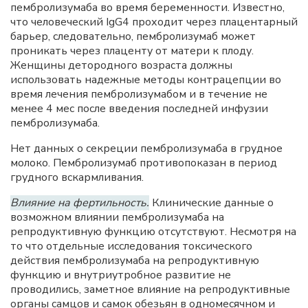
пембролизумаба во время беременности. Известно,
что человеческий IgG4 проходит через плацентарный
барьер, следовательно, пембролизумаб может
проникать через плаценту от матери к плоду.
Женщины детородного возраста должны
использовать надежные методы контрацепции во
время лечения пембролизумабом и в течение не
менее 4 мес после введения последней инфузии
пембролизумаба.
Нет данных о секреции пембролизумаба в грудное
молоко. Пембролизумаб противопоказан в период
грудного вскармливания.
Влияние на фертильность.
Клинические данные о
возможном влиянии пембролизумаба на
репродуктивную функцию отсутствуют. Несмотря на
то что отдельные исследования токсического
действия пембролизумаба на репродуктивную
функцию и внутриутробное развитие не
проводились, заметное влияние на репродуктивные
органы самцов и самок обезьян в одномесячном и