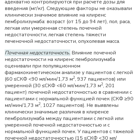
адекватно контролируются при расчете дозы для
введения (мг/кг). Следующие факторы не оказывали
клинически значимое влияние на клиренс
пембролизумаба: возраст (от 15 до 94 лет), пол, раса,
легкая или умеренная степень почечной
недостаточности, легкая степень тяжести
печеночной недостаточности, опухолевая масса.
Почечная недостаточность.
Влияние почечной
недостаточности на клиренс пембролизумаба
оценивали при популяционном
фармакокинетическом анализе у пациентов с легкой
2
(60 ≤СКФ <90 мл/мин/1,73 м
, 937 пациентов) или
2
умеренной (30 ≤СКФ <60 мл/мин/1,73 м
, 201
пациент) почечной недостаточностью в сравнении с
пациентами с нормальной функцией почек (СКФ ≥90
2
мл/мин/1,73 м
, 1027 пациентов). Не выявлены
клинически значимые различия в клиренсе
пембролизумаба между пациентами с легкой или
умеренной почечной недостаточностью и с
нормальной функцией почек. У пациентов с тяжелой
почечной недостаточностью (15 ≤СКФ <30 мл/