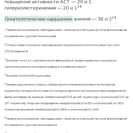
повышение активности ACT — 20 и 1;
14
гиперхолестеринемия — 20 и 1
.
14
Гематологические нарушения:
анемия — 36 и 2
.
1
Нежелательные явления, наблюдавшиеся с такой же или большей частотой возникновения
по сравнению с группой ипилимумаба.
2
Степень тяжести согласно классификации Национального института рака США (
NCI-
CTCAE
, издание 4).
3
Включает сыпь, в т.ч. эритематозную, везикулезную, генерализованную, макулезную,
макулопапулезную, папулезную, зудящую и эксфолиативную.
4
Включая гипопигментацию кожи.
5
Каждое нарушение со стороны лабораторного показателя основано на количестве
пациентов, у которых были известны исходные данные и как минимум одно измеренное во
время исследования значение: пембролизумаб (520 до 546 пациентов) и ипилимумаб (237 до
247 пациентов); гипертриглицеридемия: пембролизумаб (n=429) и ипилимумаб (n=183);
гиперхолестеринемия: пембролизумаб (n=484) и ипилимумаб (n=205).
6
Нежелательные явления, наблюдавшиеся с такой же или большей частотой возникновения
по сравнению с группой химиотерапии.
7