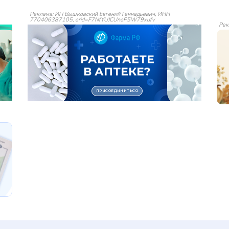
Реклама: ИП Вышковский Евгений Геннадьевич, ИНН
770406387105, erid=F7NfYUJCUneP5W79xufv
Рек