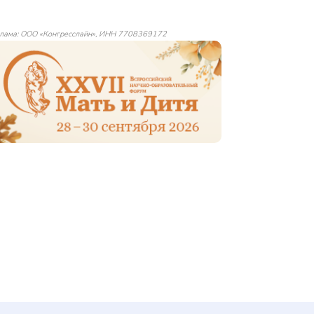
лама: ООО «Конгресслайн», ИНН 7708369172