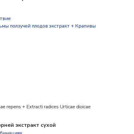
ствие
ьмы ползучей плодов экстракт + Крапивы
e repens + Extracti radices Urticae dioicae
рней экстракт сухой
мбинациях