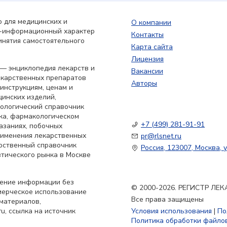
 для медицинских и
О компании
о-информационный характер
Контакты
инятия самостоятельного
Карта сайта
Лицензия
— энциклопедия лекарств и
Вакансии
екарственных препаратов
Авторы
 инструкциям, ценам и
цинских изделий,
кологический справочник
ка, фармакологическом
+7 (499) 281-91-91
азаниях, побочных
применения лекарственных
pr@rlsnet.ru
арственный справочник
Россия, 123007, Москва, у
тического рынка в Москве
нение информации без
© 2000-2026. РЕГИСТР Л
мерческое использование
Все права защищены
материалов,
u, ссылка на источник
Условия использования
|
По
Политика обработки файлов