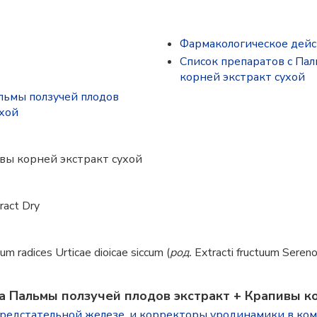
Фармакологическое дей
Список препаратов с Пал
корней экстракт сухой
льмы ползучей плодов
ухой
вы корней экстракт сухой
ract Dry
m radices Urticae dioicae siccum (
род.
Extracti fructuum Serenoa
 Пальмы ползучей плодов экстракт + Крапивы ко
предстательной железе, и корректоры уродинамики в ко