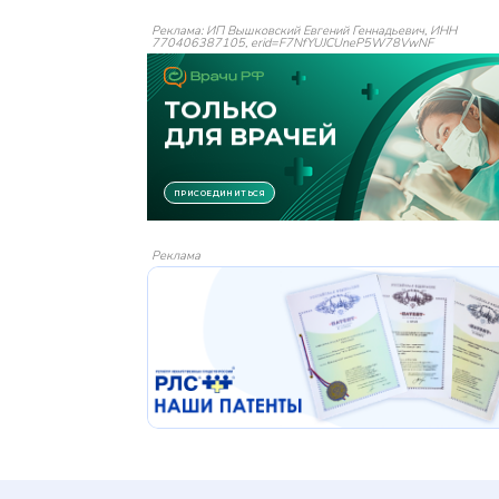
Реклама: ИП Вышковский Евгений Геннадьевич, ИНН
770406387105, erid=F7NfYUJCUneP5W78VwNF
Реклама