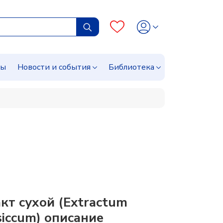
сы
Новости и события
Библиотека
й
кт сухой (Extractum
 siccum) описание