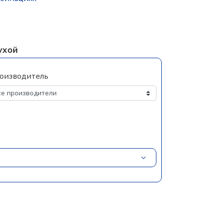
ухой
оизводитель