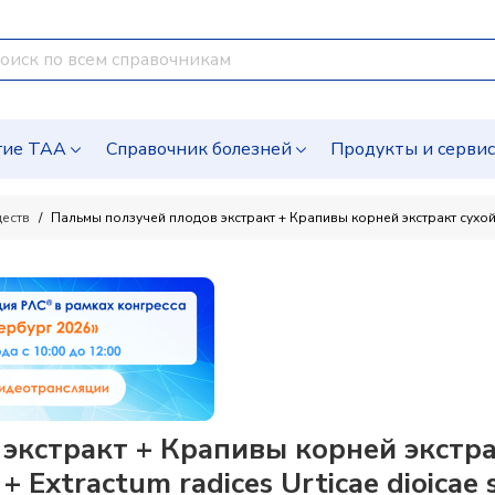
гие ТАА
Справочник болезней
Продукты и серви
ществ
Пальмы ползучей плодов экстракт + Крапивы корней экстракт сухо
экстракт + Крапивы корней экстра
+ Extractum radices Urticae dioicae