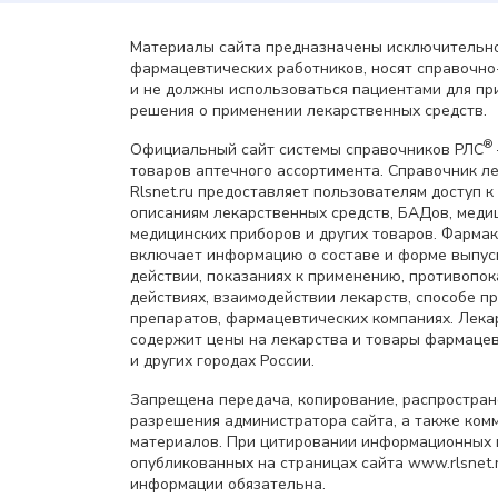
Материалы сайта предназначены исключительно
фармацевтических работников, носят справочн
и не должны использоваться пациентами для пр
решения о применении лекарственных средств.
®
Официальный сайт системы справочников РЛС
товаров аптечного ассортимента. Справочник л
Rlsnet.ru предоставляет пользователям доступ к
описаниям лекарственных средств, БАДов, меди
медицинских приборов и других товаров. Фарма
включает информацию о составе и форме выпус
действии, показаниях к применению, противопок
действиях, взаимодействии лекарств, способе 
препаратов, фармацевтических компаниях. Лек
содержит цены на лекарства и товары фармацев
и других городах России.
Запрещена передача, копирование, распростра
разрешения администратора сайта, а также ком
материалов. При цитировании информационных 
опубликованных на страницах сайта www.rlsnet.r
информации обязательна.