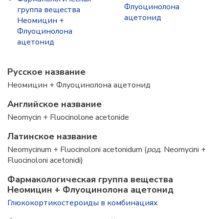
Флуоцинолона
группа вещества
ацетонид
Неомицин +
Флуоцинолона
ацетонид
Русское название
Неомицин + Флуоцинолона ацетонид
Английское название
Neomycin + Fluocinolone acetonide
Латинское название
Neomycinum + Fluocinoloni acetonidum (
род.
Neomycini +
Fluocinoloni acetonidi)
Фармакологическая группа вещества
Неомицин + Флуоцинолона ацетонид
Глюкокортикостероиды в комбинациях