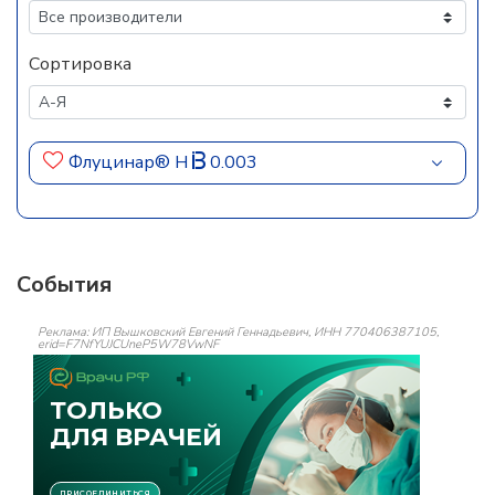
Сортировка
Флуцинар® Н
0.003
События
Реклама: ИП Вышковский Евгений Геннадьевич, ИНН 770406387105,
erid=F7NfYUJCUneP5W78VwNF