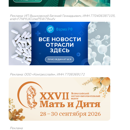
Реклама: ИП Вышковский Евгений Геннадьевич, ИНН 770406387105,
erid=F7NfYUJCUneP5W79xufv
Реклама: ООО «Конгресслайн», ИНН 7708369172
Реклама