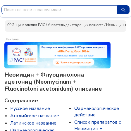
Энциклопедия РЛС
/
Указатель действующих веществ
/
Неомицин + Ф
Реклама
Неомицин + Флуоцинолона
ацетонид (Neomycinum +
Fluocinoloni acetonidum) описание
Содержание
Русское название
Фармакологическое
действие
Английское название
Список препаратов с
Латинское название
Неомицин +
Фармакологическая