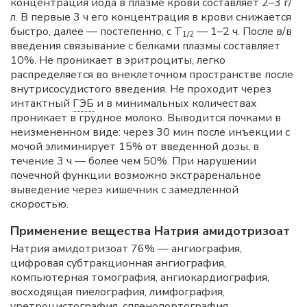
концентрация йода в плазме крови составляет 2–3 г/
л. В первые 3 ч его концентрация в крови снижается
быстро, далее — постепенно, с T
— 1–2 ч. После в/в
1/2
введения связывание с белками плазмы составляет
10%. Не проникает в эритроциты, легко
распределяется во внеклеточном пространстве после
внутрисосудистого введения. Не проходит через
интактный
ГЭБ
и в минимальных количествах
проникает в грудное молоко. Выводится почками в
неизмененном виде: через 30 мин после инъекции с
мочой элиминирует 15% от введенной дозы, в
течение 3 ч — более чем 50%. При нарушении
почечной функции возможно экстраренальное
выведение через кишечник с замедленной
скоростью.
Применение вещества Натрия амидотризоат
Натрия амидотризоат 76% — ангиография,
цифровая субтракционная ангиография,
компьютерная томография, ангиокардиография,
восходящая пиелография, лимфография,
уретроцистография, спленопортография,