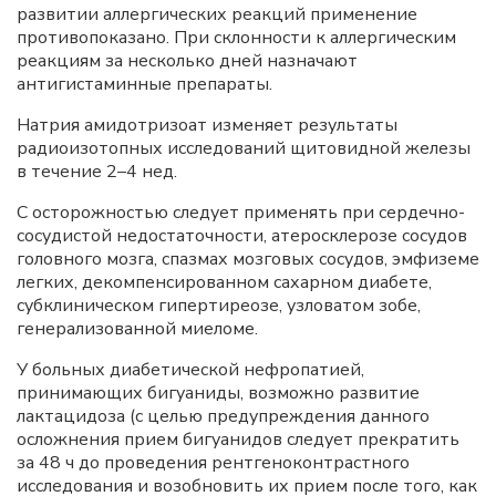
развитии аллергических реакций применение
противопоказано. При склонности к аллергическим
реакциям за несколько дней назначают
антигистаминные препараты.
Натрия амидотризоат изменяет результаты
радиоизотопных исследований щитовидной железы
в течение 2–4 нед.
С осторожностью следует применять при сердечно-
сосудистой недостаточности, атеросклерозе сосудов
головного мозга, спазмах мозговых сосудов, эмфиземе
легких, декомпенсированном сахарном диабете,
субклиническом гипертиреозе, узловатом зобе,
генерализованной миеломе.
У больных диабетической нефропатией,
принимающих бигуаниды, возможно развитие
лактацидоза (с целью предупреждения данного
осложнения прием бигуанидов следует прекратить
за 48 ч до проведения рентгеноконтрастного
исследования и возобновить их прием после того, как