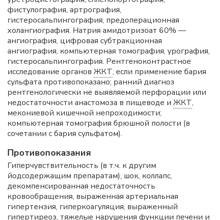
фистулография, артрография,
гистеросальпингография, предоперационная
холангиография. Натрия амидотризоат 60% —
ангиография, цифровая субтракционная
ангиография, компьютерная томография, урография,
гистеросальпингография. Рентгеноконтрастное
исследование органов
ЖКТ
, если применение бария
сульфата противопоказано; ранний диагноз
рентгенологически не выявляемой перфорации или
недостаточности анастомоза в пищеводе и
ЖКТ
,
мекониевой кишечной непроходимости;
компьютерная томография брюшной полости (в
сочетании с бария сульфатом).
Противопоказания
Гиперчувствительность (в т.ч. к другим
йодсодержащим препаратам), шок, коллапс,
декомпенсированная недостаточность
кровообращения, выраженная артериальная
гипертензия, гиперкоагуляция, выраженный
гипертиреоз, тяжелые нарушения функции печени и