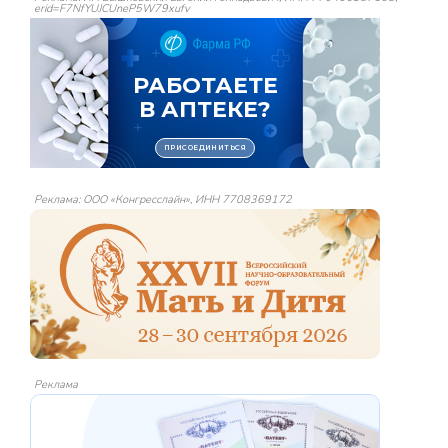
erid=F7NfYUJCUneP5W79xufv
Реклама: ООО «Конгресслайн», ИНН 7708369172
Реклама