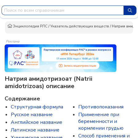
Энциклопедия РЛС
/
Указатель действующих веществ
/
Натрия амидо
Реклама
Натрия амидотризоат (Natrii
amidotrizoas) описание
Содержание
Структурная формула
Противопоказания
Русское название
Применение при
беременности и
Английское название
кормлении грудью
Латинское название
Способ применения и
Химическое название