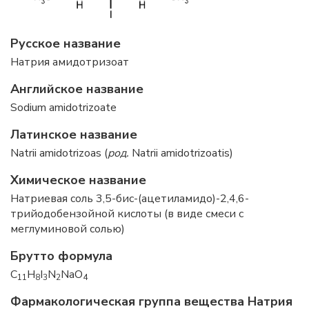
Русское название
Натрия амидотризоат
Английское название
Sodium amidotrizoate
Латинское название
Natrii amidotrizoas (
род.
Natrii amidotrizoatis)
Химическое название
Натриевая соль 3,5-бис-(ацетиламидо)-2,4,6-
трийодобензойной кислоты (в виде смеси с
меглуминовой солью)
Брутто формула
C
H
I
N
NaO
11
8
3
2
4
Фармакологическая группа вещества Натрия