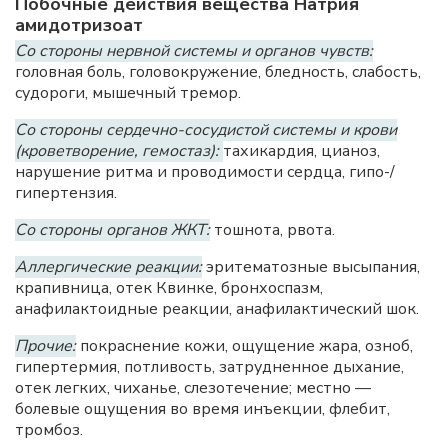
Побочные действия вещества Натрия
амидотризоат
Со стороны нервной системы и органов чувств:
головная боль, головокружение, бледность, слабость,
судороги, мышечный тремор.
Со стороны сердечно-сосудистой системы и крови
(кроветворение, гемостаз):
тахикардия, цианоз,
нарушение ритма и проводимости сердца, гипо-/
гипертензия.
Со стороны органов ЖКТ:
тошнота, рвота.
Аллергические реакции:
эритематозные высыпания,
крапивница, отек Квинке, бронхоспазм,
анафилактоидные реакции, анафилактический шок.
Прочие:
покраснение кожи, ощущение жара, озноб,
гипертермия, потливость, затрудненное дыхание,
отек легких, чиханье, слезотечение; местно —
болевые ощущения во время инъекции, флебит,
тромбоз.