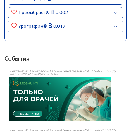
Триомбраст®
0.002
Урографин®
0.017
События
Реклама: ИП Вышковский Евгений Геннадьевич, ИНН 770406387105,
erid=F7NfYUJCUneP5W78VwNF
Реклама: ИП Вышковский Евгений Геннадьевич, ИНН 770406387105,