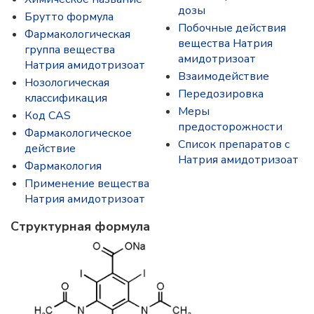
дозы
Брутто формула
Побочные действия
Фармакологическая
вещества Натрия
группа вещества
амидотризоат
Натрия амидотризоат
Взаимодействие
Нозологическая
Передозировка
классификация
Меры
Код CAS
предосторожности
Фармакологическое
Список препаратов с
действие
Натрия амидотризоат
Фармакология
Применение вещества
Натрия амидотризоат
Структурная формула