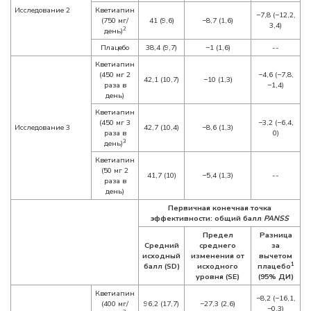
Исследование 2
Кветиапин
−7,8 (−12,2,
(750 мг/
41 (9,6)
−8,7 (1,6)
3,4)
2
день)
Плацебо
38,4 (9,7)
−1 (1,6)
--
Кветиапин
(450 мг 2
−4,6 (−7,8,
42,1 (10,7)
−10 (1,3)
раза в
−1,4)
день)
Кветиапин
(450 мг 3
−3,2 (−6,4,
Исследование 3
42,7 (10,4)
−8,6 (1,3)
раза в
0)
3
день)
Кветиапин
(50 мг 2
41,7 (10)
−5,4 (1,3)
--
раза в
день)
Первичная конечная точка
эффективности: общий балл
PANSS
Предел
Разница
Средний
среднего
за
исходный
изменения от
вычетом
1
балл (SD)
исходного
плацебо
уровня (SE)
(95% ДИ)
Кветиапин
−8,2 (−16,1,
(400 мг/
96,2 (17,7)
−27,3 (2,6)
−0,3)