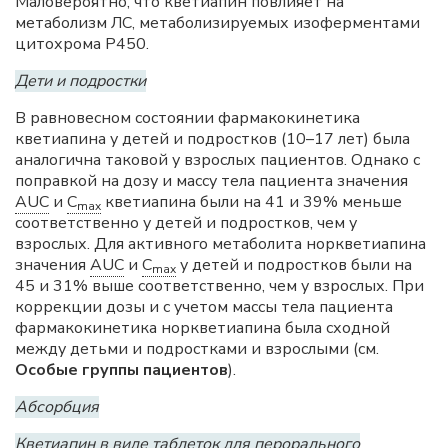
Маловероятно, что кветиапин повлияет на
метаболизм ЛС, метаболизируемых изоферментами
цитохрома P450.
Дети и подростки
В равновесном состоянии фармакокинетика
кветиапина у детей и подростков (10–17 лет) была
аналогична таковой у взрослых пациентов. Однако с
поправкой на дозу и массу тела пациента значения
AUC
и
C
кветиапина были на 41 и 39% меньше
max
соответственно у детей и подростков, чем у
взрослых. Для активного метаболита норкветиапина
значения
AUC
и
C
у детей и подростков были на
max
45 и 31% выше соответственно, чем у взрослых. При
коррекции дозы и с учетом массы тела пациента
фармакокинетика норкветиапина была сходной
между детьми и подростками и взрослыми (см.
Особые группы пациентов
).
Абсорбция
Кветиапин в виде таблеток для перорального