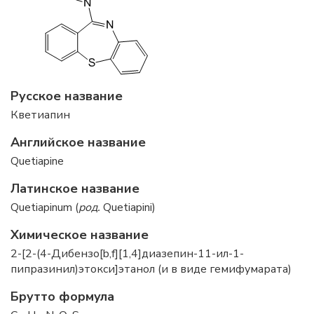
Русское название
Кветиапин
Английское название
Quetiapine
Латинское название
Quetiapinum (
род.
Quetiapini)
Химическое название
2-[2-(4-Дибензо[b,f][1,4]диазепин-11-ил-1-
пипразинил)этокси]этанол (и в виде гемифумарата)
Брутто формула