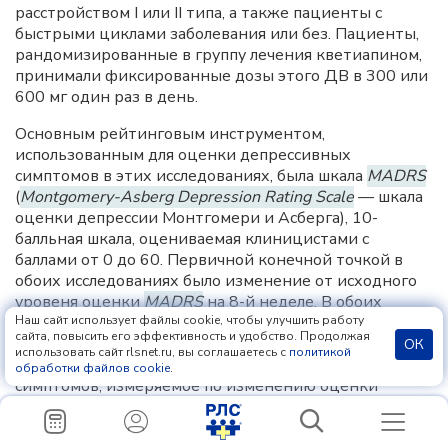
расстройством I или II типа, а также пациенты с
быстрыми циклами заболевания или без. Пациенты,
рандомизированные в группу лечения кветиапином,
принимали фиксированные дозы этого ДВ в 300 или
600 мг один раз в день.
Основным рейтинговым инструментом,
использованным для оценки депрессивных
симптомов в этих исследованиях, была шкала
MADRS
(
Montgomery-Asberg Depression Rating Scale
— шкала
оценки депрессии Монтгомери и Асберга), 10-
балльная шкала, оцениваемая клиницистами с
баллами от 0 до 60. Первичной конечной точкой в
обоих исследованиях было изменение от исходного
уровеня оценки
MADRS
на 8-й неделе. В обоих
исследованиях эффективность терапии в группе
Наш сайт использует файлы cookie, чтобы улучшить работу
сайта, повысить его эффективность и удобство. Продолжая
лечения кветиапином превосходила таковую в группе
ОК
использовать сайт rlsnet.ru, вы соглашаетесь с
политикой
плацебо по снижению оценки
MADRS
. Ослабление
обработки файлов cookie
.
симптомов, измеряемое по изменению оценки
MADRS
по сравнению с плацебо, наблюдалось в обоих
исследованиях на 8-й день (1-я неделя) и далее. В