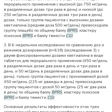
перорального применения с высокой (до 750 мг/день
в разделенных дозах три раза в день) и низкой (до
250 мг/день в разделенных дозах три раза в день)
дозах, только группа пациентов с высокими дозами
кветиапина (средняя доза 500 мг/день) превосходила
группу плацебо по общему баллу
BPRS
, кластеру
психозов
BPRS
и баллу тяжести
CGI
.
3. В 6-недельном исследовании по сравнению доз и
режимов дозирования (n=618) (исследование 3) с
двумя фиксированными дозами кветиапина в виде
таблеток для перорального применения (450 мг/день
в разделенных дозах два раза в день и три раза в
день, и 50 мг/день в разделенных дозах два раза в
день), только группа пациентов с принимаемой дозой
450 мг/день (225 мг дважды в день) превосходила
группу пациентов с дозой 50 мг/день (25 мг два раза
в день) по общему баллу
BPRS
, кластеру психозов
BPRS
и баллу тяжести
CGI
.
Основные результаты эффективности этих трех