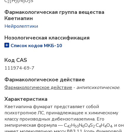
C
H
N
O
S
21
25
3
2
Фармакологическая группа вещества
Кветиапин
Нейролептики
Нозологическая классификация
Список кодов МКБ-10
Код CAS
111974-69-7
Фармакологическое действие
Фармакологическое действие
-
антипсихотическое
.
Характеристика
Кветиапина фумарат представляет собой
психотропное ЛС, принадлежащее к химическому
классу производных дибензотиазепина. Его
эмпирическая формула — C
H
N
O
S
·C
H
O
, и он
42
50
6
4
2
4
4
4
имеет молекулярную массу 883,11 (соль фумаровой