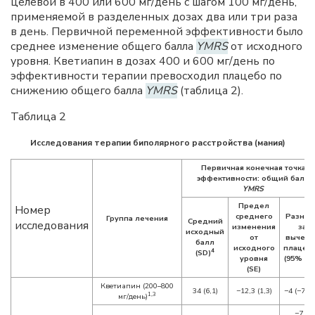
целевой в 400 или 600 мг/день с шагом 100 мг/день,
применяемой в разделенных дозах два или три раза
в день. Первичной переменной эффективности было
среднее изменение общего балла
YMRS
от исходного
уровня. Кветиапин в дозах 400 и 600 мг/день по
эффективности терапии превосходил плацебо по
снижению общего балла
YMRS
(таблица 2).
Таблица 2
Исследования терапии биполярного расстройства (мания)
Первичная конечная точка
эффективности: общий балл
YMRS
Предел
Номер
среднего
Разниц
Группа лечения
Средний
исследования
изменения
за
исходный
от
вычето
балл
исходного
плацеб
4
(SD)
уровня
(95% Д
(SE)
Кветиапин (200–800
34 (6,1)
−12,3 (1,3)
−4 (−7, −
1,3
мг/день)
−7,4