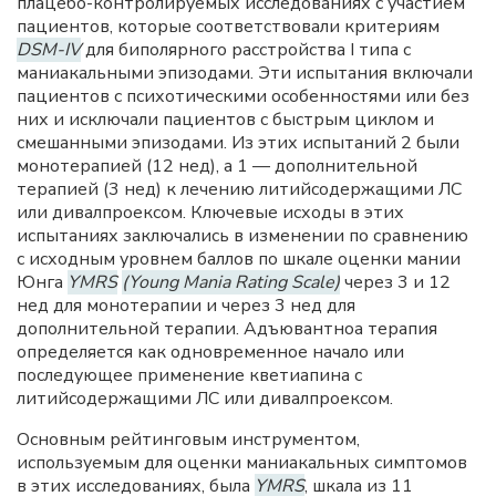
плацебо-контролируемых исследованиях с участием
пациентов, которые соответствовали критериям
DSM-IV
для биполярного расстройства I типа с
маниакальными эпизодами. Эти испытания включали
пациентов с психотическими особенностями или без
них и исключали пациентов с быстрым циклом и
смешанными эпизодами. Из этих испытаний 2 были
монотерапией (12 нед), а 1 — дополнительной
терапией (3 нед) к лечению литийсодержащими ЛС
или дивалпроексом. Ключевые исходы в этих
испытаниях заключались в изменении по сравнению
с исходным уровнем баллов по шкале оценки мании
Юнга
YMRS
(Young Mania Rating Scale)
через 3 и 12
нед для монотерапии и через 3 нед для
дополнительной терапии. Адъювантноа терапия
определяется как одновременное начало или
последующее применение кветиапина с
литийсодержащими ЛС или дивалпроексом.
Основным рейтинговым инструментом,
используемым для оценки маниакальных симптомов
в этих исследованиях, была
YMRS
, шкала из 11