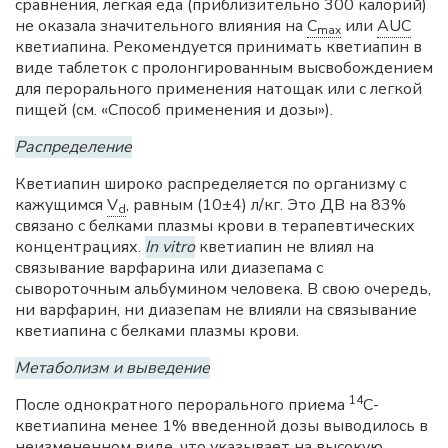
сравнения, легкая еда (приблизительно 300 калорий)
не оказала значительного влияния на
C
или
AUC
max
кветиапина. Рекомендуется принимать кветиапин в
виде таблеток с пролонгированным высвобождением
для перорального применения натощак или с легкой
пищей (см. «Способ применения и дозы»).
Распределение
Кветиапин широко распределяется по организму с
кажущимся
V
, равным (10±4) л/кг. Это ДВ на 83%
d
связано с белками плазмы крови в терапевтических
концентрациях.
In vitro
кветиапин не влиял на
связывание варфарина или диазепама с
сывороточным альбумином человека. В свою очередь,
ни варфарин, ни диазепам не влияли на связывание
кветиапина с белками плазмы крови.
Метаболизм и выведение
14
После однократного перорального приема
C-
кветиапина менее 1% введенной дозы выводилось в
неизмененном виде, что указывает на высокую