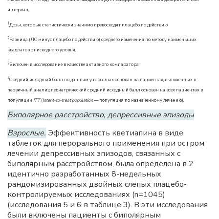
интервал.
1
Дозы, которые статистически значимо превосходят плацебо по действию.
2
Разница (ЛС минус плацебо по действию) среднего изменения по методу наименьших
квадратов от исходного уровня.
3
Включен в исследование в качестве активного компаратора.
4
Средний исходный балл по данным у взрослых основан на пациентах, включенных в
первичный анализ; педиатрический средний исходный балл основан на всех пациентах в
популяции
ITT
(
Intent-to-treat population
— популяция по назначенному лечению).
Биполярное расстройство, депрессивные эпизоды
Взрослые.
Эффективность кветиапина в виде
таблеток для перорального применения при остром
лечении депрессивных эпизодов, связанных с
биполярным расстройством, была определена в 2
идентично разработанных 8-недельных
рандомизированных двойных слепых плацебо-
контролируемых исследованиях (n=1045)
(исследования 5 и 6 в таблице 3). В эти исследования
были включены пациенты с биполярным