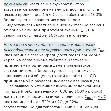
применения.
Кветиапина фумарат быстро
всасывается после приема внутрь, достигая
C
в
max
плазме крови через 1,5 ч. Состав таблетки на 100%
биодоступен по сравнению с раствором.
Биодоступность кветиапина незначительно зависит
от приема с пищей, при этом значения
C
и
AUC
max
увеличиваются на 25 и 15% соответственно.
Кветиапин в виде таблеток с пролонгированным
высвобождением для перорального применения.
C
max
кветиапина в плазме крови достигается примерно
через 6 ч после приема таблеток. Кветиапин,
применяемый один раз в день в равновесном
состоянии, имеет биодоступность, сравнимую с
эквивалентной общей суточной дозой этого ДВ,
принимаемой в разделенных дозах два раза в день.
Было выявлено, что пища с высоким содержанием
липидов (приблизительно от 800 до 1000 калорий)
дает статистически значимое увеличение
C
и
AUC
max
кветиапина с 44 до 52% и с 20 до 22%
соответственно для таблеток 50 мг и 300 мг. Для