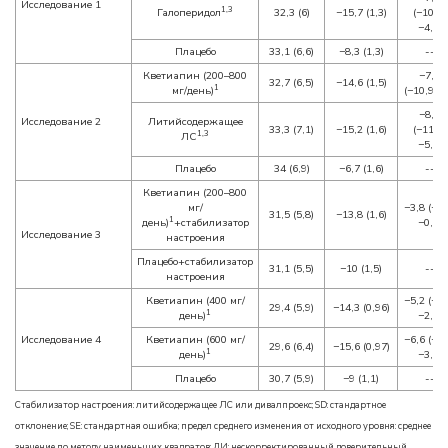
Исследование 1
1,3
Галоперидол
32,3 (6)
−15,7 (1,3)
(−10,4,
−4,4)
Плацебо
33,1 (6,6)
−8,3 (1,3)
--
Кветиапин (200–800
−7,9
32,7 (6,5)
−14,6 (1,5)
1
мг/день)
(−10,9, −
−8,5
Исследование 2
Литийсодержащее
33,3 (7,1)
−15,2 (1,6)
(−11,5,
1,3
ЛС
−5,5)
Плацебо
34 (6,9)
−6,7 (1,6)
--
Кветиапин (200–800
мг/
−3,8 (−7,
31,5 (5,8)
−13,8 (1,6)
1
день)
+стабилизатор
−0,6)
Исследование 3
настроения
Плацебо+стабилизатор
31,1 (5,5)
−10 (1,5)
--
настроения
Кветиапин (400 мг/
−5,2 (−8,
29,4 (5,9)
−14,3 (0,96)
1
день)
−2,3)
Исследование 4
Кветиапин (600 мг/
−6,6 (−9,
29,6 (6,4)
−15,6 (0,97)
1
день)
−3,7)
Плацебо
30,7 (5,9)
−9 (1,1)
--
Стабилизатор настроения: литийсодержащее ЛС или дивалпроекс; SD: стандартное
отклонение; SE: стандартная ошибка; предел среднего изменения от исходного уровня: среднее
значение по методу наименьших квадратов; ДИ: нескорректированный доверительный