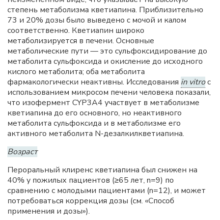
степень метаболизма кветиапина. Приблизительно
73 и 20% дозы было выведено с мочой и калом
соответственно. Кветиапин широко
метаболизируется в печени. Основные
метаболические пути — это сульфоксидирование до
метаболита сульфоксида и окисление до исходного
кислого метаболита; оба метаболита
фармакологически неактивны. Исследования
in vitro
с
использованием микросом печени человека показали,
что изофермент CYP3A4 участвует в метаболизме
кветиапина до его основного, но неактивного
метаболита сульфоксида и в метаболизме его
активного метаболита N-дезалкилкветиапина.
Возраст
Пероральный клиренс кветиапина был снижен на
40% у пожилых пациентов (≥65 лет, n=9) по
сравнению с молодыми пациентами (n=12), и может
потребоваться коррекция дозы (см. «Способ
применения и дозы»).