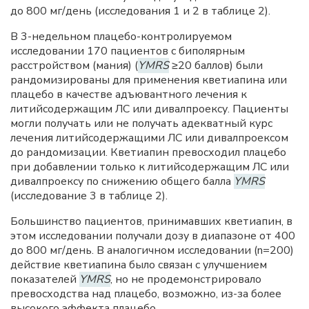
до 800 мг/день (исследования 1 и 2 в таблице 2).
В 3-недельном плацебо-контролируемом
исследовании 170 пациентов с биполярным
расстройством (мания) (
YMRS
≥20 баллов) были
рандомизированы для применения кветиапина или
плацебо в качестве адъювантного лечения к
литийсодержащим ЛС или дивалпроексу. Пациенты
могли получать или не получать адекватный курс
лечения литийсодержащими ЛС или дивалпроексом
до рандомизации. Кветиапин превосходил плацебо
при добавлении только к литийсодержащим ЛС или
дивалпроексу по снижению общего балла
YMRS
(исследование 3 в таблице 2).
Большинство пациентов, принимавших кветиапин, в
этом исследовании получали дозу в диапазоне от 400
до 800 мг/день. В аналогичном исследовании (n=200)
действие кветиапина было связан с улучшением
показателей
YMRS
, но не продемонстрировало
превосходства над плацебо, возможно, из-за более
высокого эффекта плацебо.