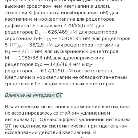
высоким сродством, чем кветиапин в целом.
Значения Ki (константа ингибирования, нМ) для
кветиапина и норкветиапина для рецепторов
дофамина D
составляет 428/99,8 нМ, для
1
рецепторов D
— 626/489 нМ, для рецепторов
2
серотонина 5-HT
— 1040/191 нМ, для рецепторов
1A
5-HT
— 38/2,9 нМ, для рецепторов гистамина
2A
H
— 4,4/1,1 нМ, для мускариновых рецепторов
1
M
— 1086/38,3 нМ, для адренергических
1
рецепторов α
b — 14,6/46,4 нМ и α
-
1
2
рецепторов — 617/1290 нМ соответственно.
Кветиапин и норкветиапин не обладают заметным
сродством к бензодиазепиновым рецепторам.
Влияние на интервал QT
В клинических испытаниях применение кветиапина
не ассоциировалось со стойким удлинением
интервала
QT
. Однако эффект удлинения интервала
QT
не оценивался систематически при тщательном
исследовании действия кветиапина. В