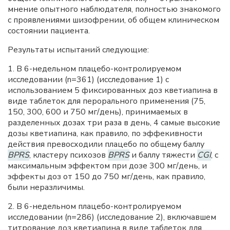
мнение опытного наблюдателя, полностью знакомого
с проявлениями шизофрении, об общем клиническом
состоянии пациента.
Результаты испытаний следующие:
1. В 6-недельном плацебо-контролируемом
исследовании (n=361) (исследование 1) с
использованием 5 фиксированных доз кветиапина в
виде таблеток для перорального применения (75,
150, 300, 600 и 750 мг/день), принимаемых в
разделенных дозах три раза в день, 4 самые высокие
дозы кветиапина, как правило, по эффекивности
действия превосходили плацебо по общему баллу
BPRS
, кластеру психозов
BPRS
и баллу тяжести
CGI
, с
максимальным эффектом при дозе 300 мг/день, и
эффекты доз от 150 до 750 мг/день, как правило,
были неразличимы.
2. В 6-недельном плацебо-контролируемом
исследовании (n=286) (исследование 2), включавшем
титрование доз кветиапина в виде таблеток для