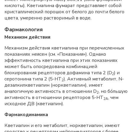
кислоты). Кветиапина фумарат представляет собой
кристаллический порошок от белого до почти белого
цвета, умеренно растворимый в воде.
Фармакология
Механизм действия
Механизм действия кветиапина при перечисленных
показаниях неясен (см. «Показания»). Однако
эффективность кветиапина при этих показаниях
может быть опосредована комбинацией
блокирования рецепторов дофамина типа 2 (D
) и
2
серотонина типа 2 (5-HT
). Активный метаболит, N-
2
дезалкилкветиапин (норкветиапин), имеет
аналогичную активность в отношении D
, но бóльшую
2
активность в отношении рецепторов 5-HT
, чем
2A
исходное ДВ (кветиапин).
Фармакодинамика
Кветиапин и его метаболит, норкветиапин, имеют
сродство к рецепторам нейромедиаторов с более