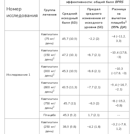
эффективности: общий балл
BPRS
Номер
Предел
Разница
Группа
Средний
среднего
за
исследования
лечения
исходный
изменения от
вычетом
1
балл (SD)
исходного
плацебо
уровня (SE)
(95% ДИ)
Кветиапин
−4 (−11,2,
(75 мг/
45,7 (10,9)
−2,2 (2)
3,3)
день)
Кветиапин
−10,4 (17,8,
(150 мг/
47,2 (10,1)
−8,7 (2,1)
−3)
2
день)
Кветиапин
−10,3
(300 мг/
45,3 (10,9)
−8,6 (2,1)
(−17,6, −3)
Исследование 1
2
день)
Кветиапин
−9,4 (−16,7,
(600 мг/
43,5 (11,3)
−7,7 (2,1)
−2,1)
2
день)
Кветиапин
−8 (−15,2,
(750 мг/
45,7 (11)
−6,3 (2)
−0,8)
2
день)
Плацебо
45,3 (9,2)
1,7 (2,1)
--
Кветиапин
−3,2 (−7,6,
(250 мг/
38,9 (9,8)
−4,2 (1,6)
1,2)
день)