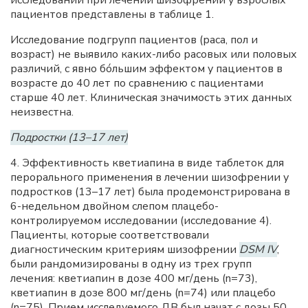
исследований при лечении шизофрении у взрослых
пациентов представлены в таблице 1.
Исследование подгрупп пациентов (раса, пол и
возраст) не выявило каких-либо расовых или половых
различий, с явно бóльшим эффектом у пациентов в
возрасте до 40 лет по сравнению с пациентами
старше 40 лет. Клиническая значимость этих данных
неизвестна.
Подростки (13–17 лет)
4. Эффективность кветиапина в виде таблеток для
перорального применения в лечении шизофрении у
подростков (13–17 лет) была продемонстрирована в
6-недельном двойном слепом плацебо-
контролируемом исследовании (исследование 4).
Пациенты, которые соответствовали
диагностическим критериям шизофрении
DSM IV
,
были рандомизированы в одну из трех групп
лечения: кветиапин в дозе 400 мг/день (n=73),
кветиапин в дозе 800 мг/день (n=74) или плацебо
(n=75). Прием исследуемого ДВ был начат с дозы 50