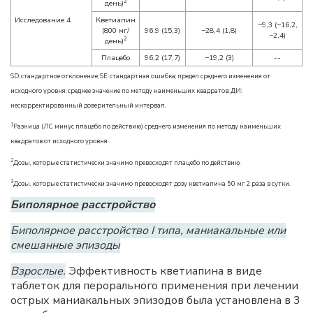
2
день)
Исследование 4
Кветиапин
−9,3 (−16,2,
(800 мг/
96,9 (15,3)
−28,4 (1,8)
−2,4)
2
день)
Плацебо
96,2 (17,7)
−19,2 (3)
--
SD: стандартное отклонение; SE: стандартная ошибка; предел среднего изменения от
исходного уровня: среднее значение по методу наименьших квадратов; ДИ:
нескорректированный доверительный интервал.
1
Разница (ЛС минус плацебо по действию) среднего изменения по методу наименьших
квадратов от исходного уровня.
2
Дозы, которые статистически значимо превосходят плацебо по действию.
3
Дозы, которые статистически значимо превосходят дозу кветиапина 50 мг 2 раза в сутки.
Биполярное расстройство
Биполярное расстройство I типа, маниакальные или
смешанные эпизоды
Взрослые.
Эффективность кветиапина в виде
таблеток для перорального применения при лечении
острых маниакальных эпизодов была установлена в 3