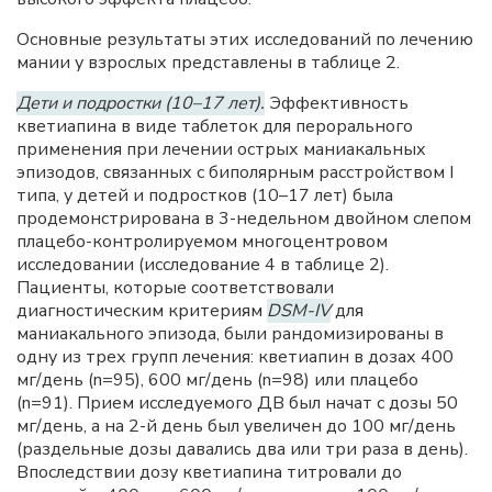
Основные результаты этих исследований по лечению
мании у взрослых представлены в таблице 2.
Дети и подростки (10–17 лет).
Эффективность
кветиапина в виде таблеток для перорального
применения при лечении острых маниакальных
эпизодов, связанных с биполярным расстройством I
типа, у детей и подростков (10–17 лет) была
продемонстрирована в 3-недельном двойном слепом
плацебо-контролируемом многоцентровом
исследовании (исследование 4 в таблице 2).
Пациенты, которые соответствовали
диагностическим критериям
DSM-IV
для
маниакального эпизода, были рандомизированы в
одну из трех групп лечения: кветиапин в дозах 400
мг/день (n=95), 600 мг/день (n=98) или плацебо
(n=91). Прием исследуемого ДВ был начат с дозы 50
мг/день, а на 2-й день был увеличен до 100 мг/день
(раздельные дозы давались два или три раза в день).
Впоследствии дозу кветиапина титровали до