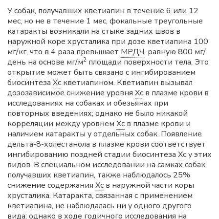
У собак, получавших кветиапин в течение 6 или 12
мес, но не в течение 1 мес, фокальные треугольные
катаракты возникали на стыке задних швов в
наружной коре хрусталика при дозе кветиапина 100
мг/кг, что в 4 раза превышает
МРДЧ
, равную 800 мг/
2
день на основе мг/м
площади поверхности тела. Это
открытие может быть связано с ингибированием
биосинтеза
Хс
кветиапином. Кветиапин вызывал
дозозависимое снижение уровня
Хс
в плазме крови в
исследованиях на собаках и обезьянах при
повторных введениях; однако не было никакой
корреляции между уровнем
Хс
в плазме крови и
наличием катаракты у отдельных собак. Появление
дельта-8-холестанола в плазме крови соответствует
ингибированию поздней стадии биосинтеза
Хс
у этих
видов. В специальном исследовании на самках собак,
получавших кветиапин, также наблюдалось 25%
снижение содержания
Хс
в наружной части коры
хрусталика. Катаракта, связанная с применением
кветиапина, не наблюдалась ни у одного другого
вида; однако в ходе годичного исследования на