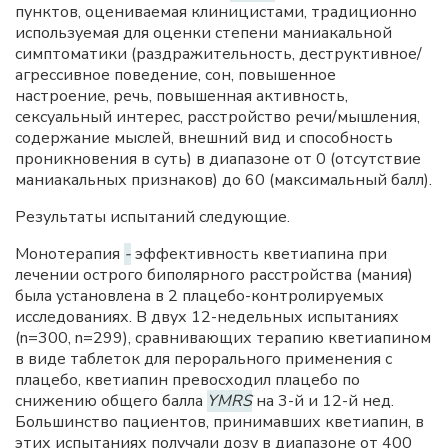
пунктов, оцениваемая клиницистами, традиционно
используемая для оценки степени маниакальной
симптоматики (раздражительность, деструктивное/
агрессивное поведение, сон, повышенное
настроение, речь, повышенная активность,
сексуальный интерес, расстройство речи/мышления,
содержание мыслей, внешний вид и способность
проникновения в суть) в диапазоне от 0 (отсутствие
маниакальных признаков) до 60 (максимальный балл).
Результаты испытаний следующие.
Монотерапия
-
эффективность кветиапина при
лечении острого биполярного расстройства (мания)
была установлена в 2 плацебо-контролируемых
исследованиях. В двух 12-недельных испытаниях
(n=300, n=299), сравнивающих терапию кветиапином
в виде таблеток для перорального применения с
плацебо, кветиапин превосходил плацебо по
снижению общего балла
YMRS
на 3-й и 12-й нед.
Большинство пациентов, принимавших кветиапин, в
этих испытаниях получали дозу в диапазоне от 400