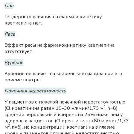
Пол
Гендерного влияния на фармакокинетику
кветиапина нет.
Раса
Эффект расы на фармакокинетику кветиапина
отсутствует.
Курение
Курение не влияет на клиренс кветиапина при его
приеме внутрь.
Почечная недостаточность
У пациентов с тяжелой почечной недостаточностью
2
(Cl креатинина равен 10–30 мл/мин/1,73 м
, n=8)
средний пероральный клиренс на 25% ниже, чем у
здоровых пациентов (Cl креатинина >80 мл/мин/1,73
2
м
, n=8), но концентрации кветиапина в плазме
крови у пациентов с почечной недостаточностью