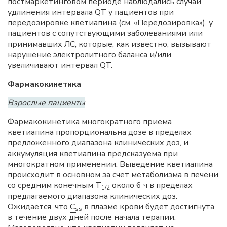
постмаркетинговом периоде наблюдались случаи
удлинения интервала
QT
у пациентов при
передозировке кветиапина (см. «Передозировка»), у
пациентов с сопутствующими заболеваниями или
принимавших ЛС, которые, как известно, вызывают
нарушение электролитного баланса и/или
увеличивают интервал
QT
.
Фармакокинетика
Взрослые пациенты
Фармакокинетика многократного приема
кветиапина пропорциональна дозе в пределах
предложенного диапазона клинических доз, и
аккумуляция кветиапина предсказуема при
многократном применении. Выведение кветиапина
происходит в основном за счет метаболизма в печени
со средним конечным Т
около 6 ч в пределах
1/2
предлагаемого диапазона клинических доз.
Ожидается, что
C
в плазме крови будет достигнута
ss
в течение двух дней после начала терапии.