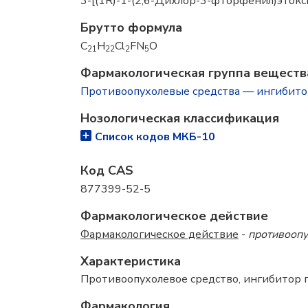
3-[(1R)-1-(2,6-Дихлор-3-фторфенил)эток
Брутто формула
C
H
Cl
FN
O
21
22
2
5
Фармакологическая группа веществ
Противоопухолевые средства — ингибит
Нозологическая классификация
Список кодов МКБ-10
Код CAS
877399-52-5
Фармакологическое действие
Фармакологическое действие
-
противооп
Характеристика
Противоопухолевое средство, ингибитор
Фармакология