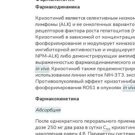
Фармакодинамика
Кризотиниб является селективным низком
лимфомы (ALK) и ее онкогенных вариантов
рецепторов фактора роста гепатоцитов (HGF
Кризотиниб в зависимой от концентрации
фосфорилирование и модулирует киназоз
ингибиторной активностью и индуцирует 
NPM-ALK) либо демонстрирующих амплифи
выраженностью фармакодинамического инг
in vivo
. Кризотиниб также продемонстрир
использовании линии клеток NIH-3T3, эк
Противоопухолевый эффект кризотиниба 
фосфорилирования ROS1 в опухолях
in viv
Фармакокинетика
Абсорбция
После однократного перорального прием
дозе 250 мг два раза в сутки
C
кризотини
ss
накопления равен 4,8. Параметры системн