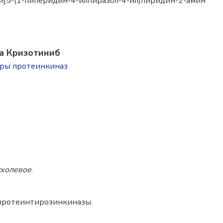
си]5-(1-пиперидин-4-илпиразол-4-ил)пиридин-2-амин
а Кризотиниб
оры протеинкиназ
ухолевое
.
 протеинтирозинкиназы.