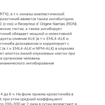
K), в т.ч. киназы анапластической
 Кризотиниб является также ингибитором
-ros) и Recepteur d`Origine Nantais (RON).
еских тестах, а также ингибирует
тиниб обладает мощной и селективной
укты слияния ALK (в т.ч. EML4-ALK и
иниба дозозависим и коррелирует с
в т.ч. ЕML4-ALK и NPM-ALK) в опухолях
т апоптоз линий опухолевых клеток при
в организме человека.
инамического ингибирования
 4 до 6 ч. На фоне приема кризотиниба в
ой, при этом средний коэффициент
оз 200–300 мг 2 раза в сутки возрастают в