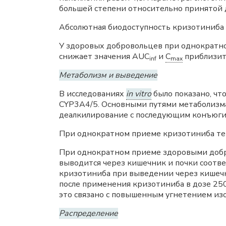
большей степени относительно принятой 
Абсолютная биодоступность кризотиниба 
У здоровых добровольцев при однократн
снижает значения AUC
и
C
приблизит
inf
max
Метаболизм и выведение
В исследованиях
in vitro
было показано, ч
CYP3A4/5. Основными путями метаболизма
деалкилирование с последующим конъюги
При однократном приеме кризотиниба т
При однократном приеме здоровыми добр
выводится через кишечник и почки соотв
кризотиниба при выведении через кишеч
после применения кризотиниба в дозе 250 м
это связано с повышенным угнетением из
Распределение