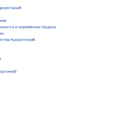
Кризотиниб
нию
нности и кормлении грудью
зы
ества Кризотиниб
и
изотиниб