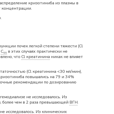
 распределение кризотиниба из плазмы в
т концентрации.
.
ункции почек легкой степени тяжести (Cl
.
C
в этих случаях практически не
ss
влено, что
Cl креатинина
никак не влияет
таточностью (Cl креатинина <30 мл/мин),
ризотиниба повышались на 79 и 34%
 точные рекомендации по дозированию
емодиализе не исследовалось. Из
, более чем в 2 раза превышающей
ВГН
.
е исследовалось. Из клинических