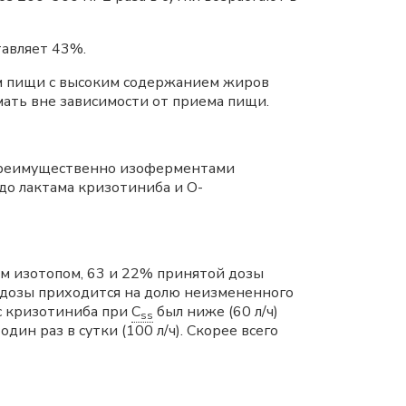
тавляет 43%.
м пищи с высоким содержанием жиров
ать вне зависимости от приема пищи.
 преимущественно изоферментами
до лактама кризотиниба и О-
м изотопом, 63 и 22% принятой дозы
 дозы приходится на долю неизмененного
с кризотиниба при
C
был ниже (60 л/ч)
ss
дин раз в сутки (100 л/ч). Скорее всего