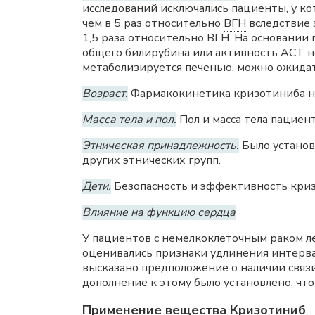
исследований исключались пациенты, у к
чем в 5 раз относительно
ВГН
вследствие 
1,5 раза относительно
ВГН
. На основании
общего билирубина или активность ACT н
метаболизируется печенью, можно ожидат
Возраст.
Фармакокинетика кризотиниба не 
Масса тела и пол.
Пол и масса тела пациен
Этническая принадлежность.
Было установ
других этнических групп.
Дети.
Безопасность и эффективность криз
Влияние на функцию сердца
У пациентов с немелкоклеточным раком ле
оценивались признаки удлинения интерв
высказано предположение о наличии связ
дополнение к этому было установлено, ч
Применение вещества Кризотиниб