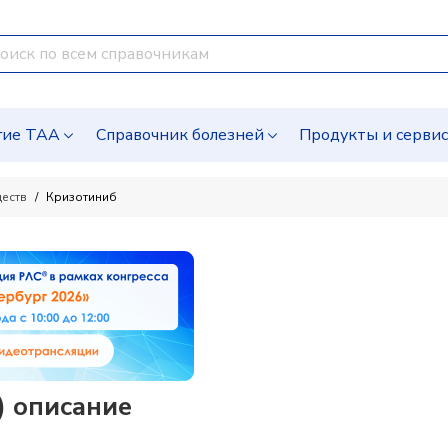
гие ТАА
Справочник болезней
Продукты и серви
ществ
Кризотиниб
) описание