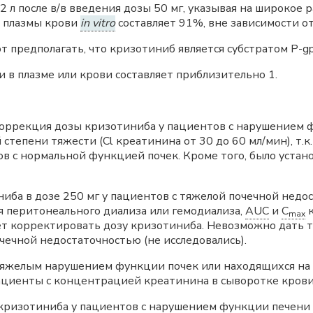
2 л после в/в введения дозы 50 мг, указывая на широкое
и плазмы крови
in vitro
составляет 91%, вне зависимости о
 предполагать, что кризотиниб является субстратом Р-gp
 плазме или крови составляет приблизительно 1.
оррекция дозы кризотиниба у пациентов с нарушением ф
степени тяжести (Cl креатинина от 30 до 60 мл/мин), т.к
в с нормальной функцией почек. Кроме того, было устано
ба в дозе 250 мг у пациентов с тяжелой почечной недос
я перитонеального диализа или гемодиализа,
AUC
и
C
к
max
ует корректировать дозу кризотиниба. Невозможно дать
чечной недостаточностью (не исследовались).
яжелым нарушением функции почек или находящихся на г
ациенты с концентрацией креатинина в сыворотке крови
ризотиниба у пациентов с нарушением функции печени н