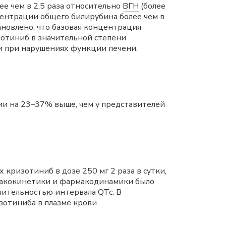
ее чем в 2,5 раза относительно
ВГН
(более
ентрации общего билирубина более чем в
ановлено, что базовая концентрация
зотиниб в значительной степени
и при нарушениях функции печени.
и на 23–37% выше, чем у представителей
кризотиниб в дозе 250 мг 2 раза в сутки,
рмакокинетики и фармакодинамики было
длительностью интервала
QTc
. В
отиниба в плазме крови.