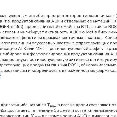
олекулярным ингибитором рецепторов тирозинкиназы (RT
 (т.е. продуктов слияния ALK и отдельных ее мутаций).
R, c-Met), представителей семейства RTK, а также ROS1 (c
 степени ингибирует активность ALK и c-Met в биохимич
ависимые фенотипы в рамках клеточных анализов. Кризо
апоптоз линий опухолевых клеток, экспрессирующих прод
кацию ALK или MET. Противоопухолевый эффект кризот
ибирования фосфорилирования продуктов слияния ALK (
овал мощную противоопухолевую активность и индуцируе
спрессирующих продукты слияния ROS1, обнаруживаемые 
дозозависим и коррелирует с выраженностью фармакод
o
.
а кризотиниба натощак
T
в плазме крови составляет от
max
ба достигается в течение 15 дней и остается неизменн
ой экспозиции (C
в плазме крови и AUC) в диапазоне д