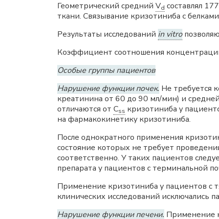
Геометрический средний
V
составлял 177
d
ткани. Связывание кризотиниба с белкам
Результаты исследований
in vitro
позволяют
Коэффициент соотношения концентрации в
Особые группы пациентов
Нарушение функции почек.
Не требуется к
креатинина от 60 до 90 мл/мин) и средней 
отличаются от
C
кризотиниба у пациенто
ss
на фармакокинетику кризотиниба.
После однократного применения кризотини
состояние которых не требует проведени
соответственно. У таких пациентов след
препарата у пациентов с терминальной по
Применение кризотиниба у пациентов с т
клинических исследований исключались п
Нарушение функции печени.
Применение к