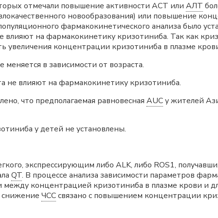
оторых отмечали повышение активности ACT или
АЛТ
бол
злокачественного новообразования) или повышение конц
 популяционного фармакокинетического анализа было уст
е влияют на фармакокинетику кризотиниба. Так как кри
ь увеличения концентрации кризотиниба в плазме кров
меняется в зависимости от возраста.
та не влияют на фармакокинетику кризотиниба.
лено, что предполагаемая равновесная
AUC
у жителей Ази
отиниба у детей не установлены.
гкого, экспрессирующим либо ALK, либо ROS1, получавших 
ала
QT
. В процессе анализа зависимости параметров фа
и между концентрацией кризотиниба в плазме крови и 
то снижение
ЧСС
связано с повышением концентрации криз