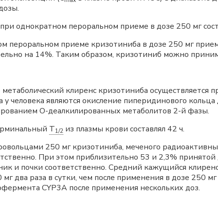
max
дозы.
при однократном пероральном приеме в дозе 250 мг сос
ом пероральном приеме кризотиниба в дозе 250 мг прие
ельно на 14%. Таким образом, кризотиниб можно приним
то метаболический клиренс кризотиниба осуществляется
 у человека являются окисление пиперидинового кольца 
рованием О-деалкилированных метаболитов 2-й фазы.
ерминальный
T
из плазмы крови составлял 42 ч.
1/2
овольцами 250 мг кризотиниба, меченого радиоактивны
етственно. При этом приблизительно 53 и 2,3% принятой
ник и почки соответственно. Средний кажущийся клирен
г два раза в сутки, чем после применения в дозе 250 мг о
офермента CYP3A после применения нескольких доз.