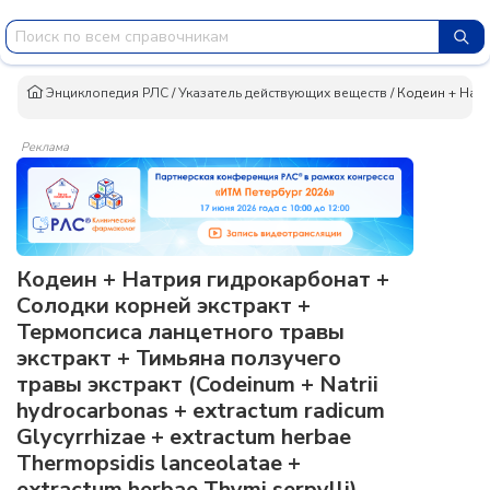
Энциклопедия РЛС
/
Указатель действующих веществ
/
Кодеин + Натр
Реклама
Кодеин + Натрия гидрокарбонат +
Солодки корней экстракт +
Термопсиса ланцетного травы
экстракт + Тимьяна ползучего
травы экстракт (Codeinum + Natrii
hydrocarbonas + extractum radiсum
Glycyrrhizae + extractum herbae
Thermopsidis lanceolatae +
extractum herbae Thymi serpylli)