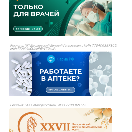
Реклама: ИП Вышковский Евгений Геннадьевич, ИНН 770406387105,
erid=F7NfYUJCUneP5W79xufv
Реклама: ООО «Конгресслайн», ИНН 7708369172