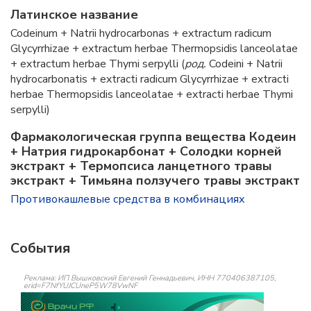
Латинское название
Codeinum + Natrii hydrocarbonas + extractum radiсum
Glycyrrhizae + extractum herbae Thermopsidis lanceolatae
+ extractum herbae Thymi serpylli (
род.
Codeini + Natrii
hydrocarbonatis + extracti radiсum Glycyrrhizae + extracti
herbae Thermopsidis lanceolatae + extracti herbae Thymi
serpylli)
Фармакологическая группа вещества Кодеин
+ Натрия гидрокарбонат + Солодки корней
экстракт + Термопсиса ланцетного травы
экстракт + Тимьяна ползучего травы экстракт
Противокашлевые средства в комбинациях
События
Реклама: ИП Вышковский Евгений Геннадьевич, ИНН 770406387105,
erid=F7NfYUJCUneP5W78VwNF