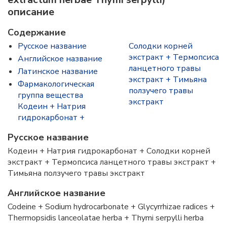
описание
Содержание
Русское название
Солодки корней
экстракт + Термопсиса
Английское название
ланцетного травы
Латинское название
экстракт + Тимьяна
Фармакологическая
ползучего травы
группа вещества
экстракт
Кодеин + Натрия
гидрокарбонат +
Русское название
Кодеин + Натрия гидрокарбонат + Солодки корней
экстракт + Термопсиса ланцетного травы экстракт +
Тимьяна ползучего травы экстракт
Английское название
Codeine + Sodium hydrocarbonate + Glycyrrhizae radiсes +
Thermopsidis lanceolatae herba + Thymi serpylli herba