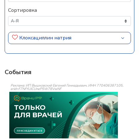
Сортировка
Клоксациллин натрия
События
Реклама: ИП Вышковский Евгений Геннадьевич, ИНН 770406387105,
erid=F7NfYUJCUneP5W78VwNF