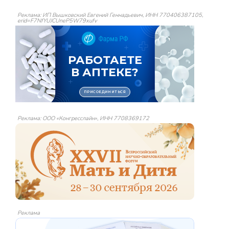
Реклама: ИП Вышковский Евгений Геннадьевич, ИНН 770406387105,
erid=F7NfYUJCUneP5W79xufv
Реклама: ООО «Конгресслайн», ИНН 7708369172
Реклама