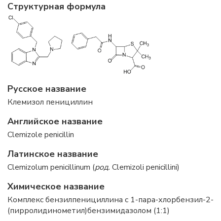
Структурная формула
Русское название
Клемизол пенициллин
Английское название
Clemizole penicillin
Латинское название
Clemizolum penicillinum (
род.
Clemizoli penicillini)
Химическое название
Комплекс бензилпенициллина с 1-пара-хлорбензил-2-
(пирролидинометил)бензимидазолом (1:1)