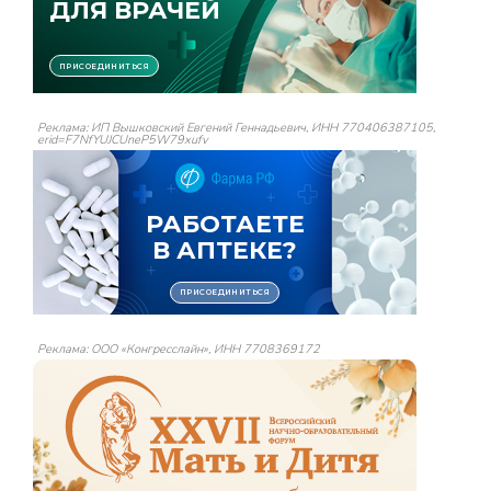
Реклама: ИП Вышковский Евгений Геннадьевич, ИНН 770406387105,
erid=F7NfYUJCUneP5W79xufv
Реклама: ООО «Конгресслайн», ИНН 7708369172