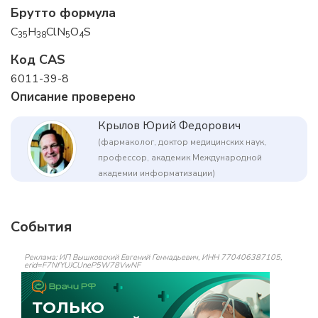
Брутто формула
C
H
ClN
O
S
35
38
5
4
Код CAS
6011-39-8
Описание проверено
Крылов Юрий Федорович
(фармаколог, доктор медицинских наук,
профессор, академик Международной
академии информатизации)
События
Реклама: ИП Вышковский Евгений Геннадьевич, ИНН 770406387105,
erid=F7NfYUJCUneP5W78VwNF