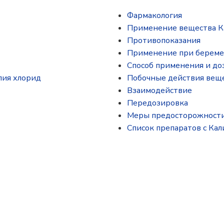
Фармакология
Применение вещества К
Противопоказания
Применение при береме
Способ применения и до
лия хлорид
Побочные действия веще
Взаимодействие
Передозировка
Меры предосторожност
Список препаратов с Кал