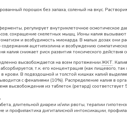
ванный порошок без запаха, соленый на вкус. Растворим 
ерменты, регулирует внутриклеточное осмотическое давл
ьсов, сокращение скелетных мышц. Ионы калия вызываю
томатизм и возбудимость миокарда. В малых дозах они р
ю содержания ацетилхолина и возбуждению симпатическо
ня калия снижает риск развития токсического действия 
медленно высвобождается на всем протяжении
ЖКТ
. Кали
абсорбируется, т.к. его концентрация (как пищевого, та
 в крови. В подвздошной и толстой кишках калий выделя
ыводится с фекалиями (10%). Распределение калия в орга
ремя высвобождения из таблеток (ретард) соответствует 
д
диабета, длительной диареи и/или рвоты, терапии гипоте
ие и профилактика дигиталисной интоксикации, профила