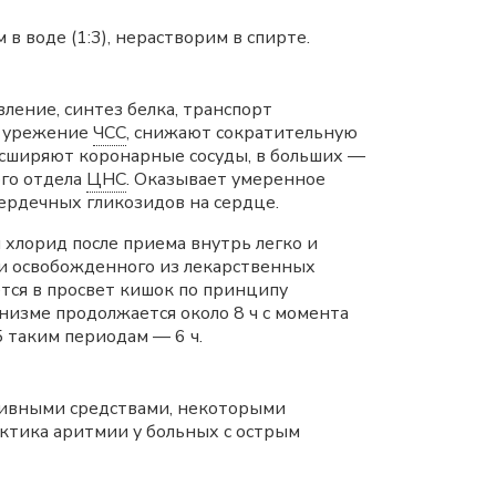
в воде (1:3), нерастворим в спирте.
ение, синтез белка, транспорт
т урежение
ЧСС
, снижают сократительную
асширяют коронарные сосуды, в больших —
го отдела
ЦНС
. Оказывает умеренное
сердечных гликозидов на сердце.
я хлорид после приема внутрь легко и
к и освобожденного из лекарственных
ется в просвет кишок по принципу
низме продолжается около 8 ч с момента
5 таким периодам — 6 ч.
нзивными средствами, некоторыми
ктика аритмии у больных с острым