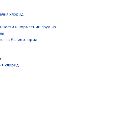
алия хлорид
нности и кормлении грудью
зы
ства Калия хлорид
и
ия хлорид