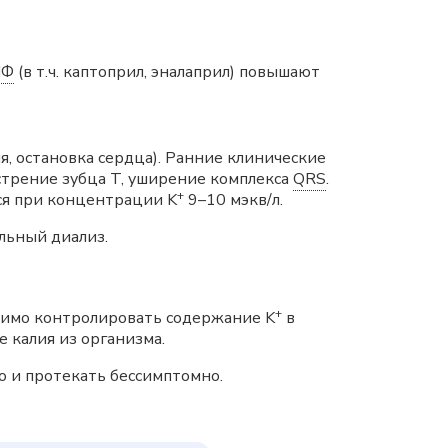
ПФ
(в т.ч. каптоприл, эналаприл) повышают
, остановка сердца). Ранние клинические
острение зубца T, уширение комплекса
QRS
.
+
ся при концентрации K
9–10 мэкв/л.
льный диализ.
+
димо контролировать содержание K
в
 калия из организма.
о и протекать бессимптомно.