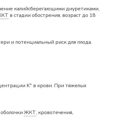
лечение калийсберегающими диуретиками,
ЖКТ
в стадии обострения, возраст до 18
ери и потенциальный риск для плода.
+
нцентрации K
в крови. При тяжелых
й оболочки
ЖКТ
, кровотечения,