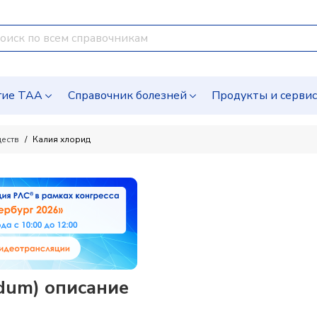
гие ТАА
Справочник болезней
Продукты и серви
ществ
Калия хлорид
idum) описание