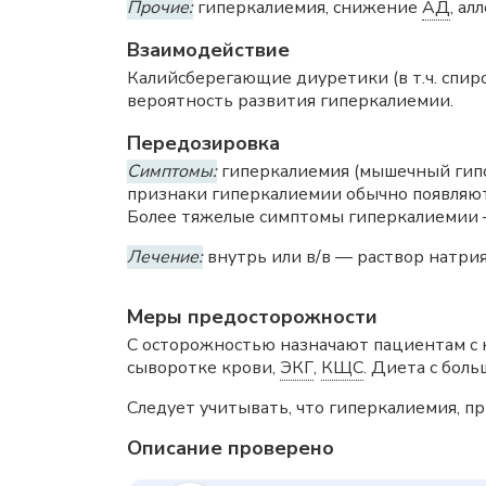
Прочие:
гиперкалиемия, снижение
АД
, ал
Взаимодействие
Калийсберегающие диуретики (в т.ч. спир
вероятность развития гиперкалиемии.
Передозировка
Симптомы:
гиперкалиемия (мышечный гипо
признаки гиперкалиемии обычно появляю
Более тяжелые симптомы гиперкалиемии —
Лечение:
внутрь или в/в — раствор натри
Меры предосторожности
С осторожностью назначают пациентам с
сыворотке крови,
ЭКГ
,
КЩС
. Диета с бол
Следует учитывать, что гиперкалиемия, п
Описание проверено