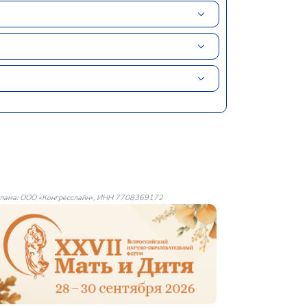
лама: ООО «Конгресслайн», ИНН 7708369172