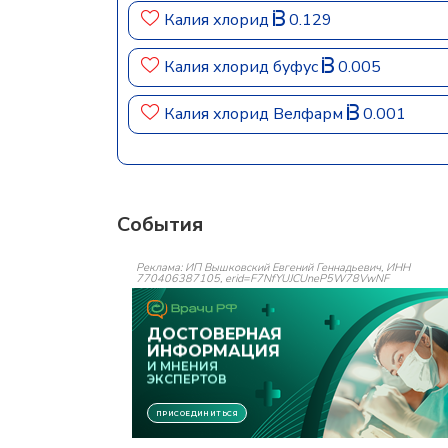
Калия хлорид
0.129
Калия хлорид буфус
0.005
Калия хлорид Велфарм
0.001
События
Реклама: ИП Вышковский Евгений Геннадьевич, ИНН
770406387105, erid=F7NfYUJCUneP5W78VwNF