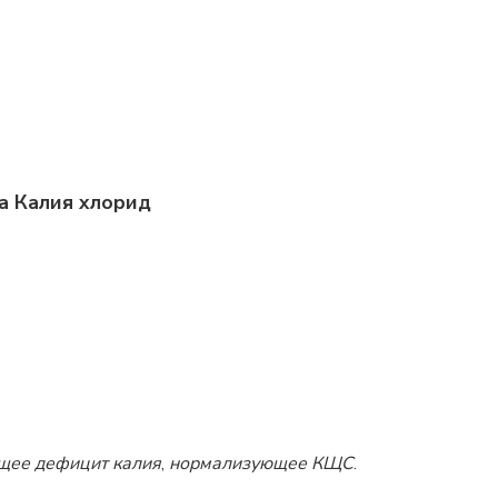
а Калия хлорид
щее дефицит калия
,
нормализующее КЩС
.