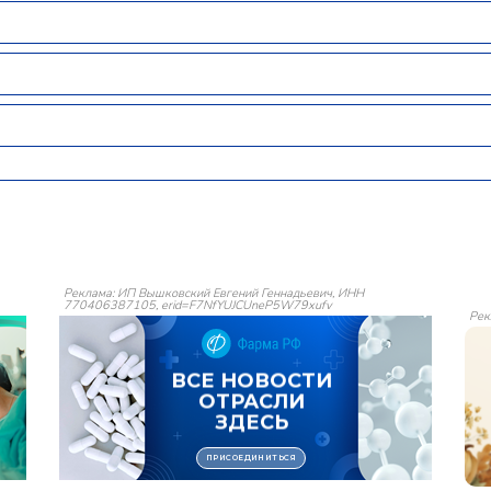
Реклама: ИП Вышковский Евгений Геннадьевич, ИНН
770406387105, erid=F7NfYUJCUneP5W79xufv
Рек