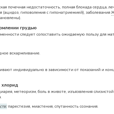
ская почечная недостаточность, полная блокада сердца, 
 (ацидоз, гиповолемия с гипонатриемией), заболевания
тановлены).
рмлении грудью
енности следует сопоставить ожидаемую пользу для мат
дное вскармливание.
ливают индивидуально в зависимости от показаний и ко
 хлорид
диарея, метеоризм, боль в животе, изъязвления слизисто
.
ств:
парестезия, миастения, спутанность сознания.