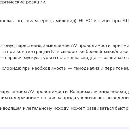
лергические реакции.
онолактон, триамтерен, амилорид),
НПВС
, ингибиторы
А
тонус, парестезия, замедление
AV
проводимости, аритмия
+
тся при концентрации K
в сыворотке более 6 мэкв/л: за
 паралич мускулатуры и остановка сердца — развивают
я хлорида; при необходимости — гемодиализ и перитонеа
 нарушением
AV
проводимости. Во время лечения необхо
ьшим содержанием натрия хлорида увеличивает выведение
риводящая к летальному исходу, может развиваться быстр