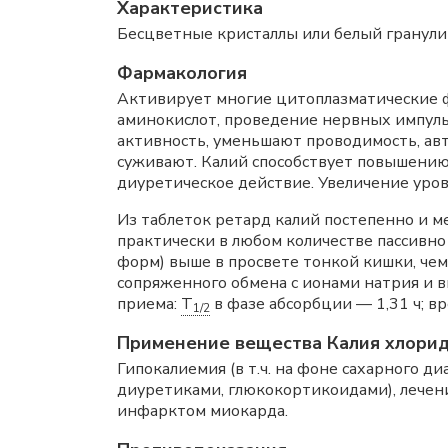
Характеристика
Бесцветные кристаллы или белый гранулиро
Фармакология
Активирует многие цитоплазматические ф
аминокислот, проведение нервных импул
активность, уменьшают проводимость, ав
суживают. Калий способствует повышени
диуретическое действие. Увеличение уров
Из таблеток ретард калий постепенно и 
практически в любом количестве пассивно 
форм) выше в просвете тонкой кишки, чем
сопряженного обмена с ионами натрия и в
приема:
T
в фазе абсорбции — 1,31 ч; в
1/2
Применение вещества Калия хлори
Гипокалиемия (в т.ч. на фоне сахарного 
диуретиками, глюкокортикоидами), лечен
инфарктом миокарда.