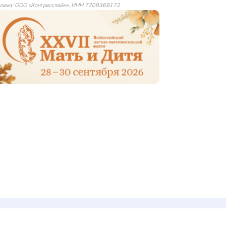
лама: ООО «Конгресслайн», ИНН 7708369172