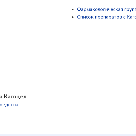
Фармакологическая груп
Список препаратов с Каг
а Кагоцел
редства