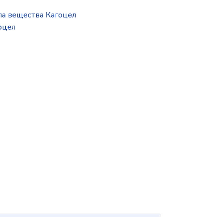
па вещества Кагоцел
оцел