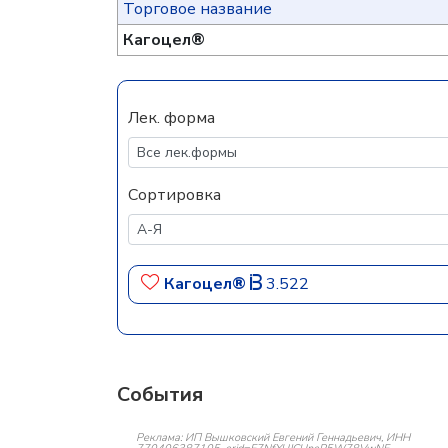
Торговое название
Кагоцел®
Лек. форма
Сортировка
Кагоцел®
3.522
События
Реклама: ИП Вышковский Евгений Геннадьевич, ИНН