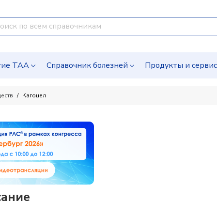
гие ТАА
Справочник болезней
Продукты и серви
ществ
Кагоцел
сание