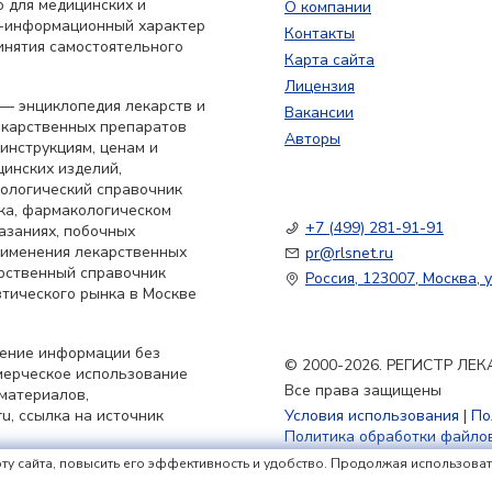
 для медицинских и
О компании
о-информационный характер
Контакты
инятия самостоятельного
Карта сайта
Лицензия
— энциклопедия лекарств и
Вакансии
екарственных препаратов
Авторы
 инструкциям, ценам и
цинских изделий,
кологический справочник
ка, фармакологическом
+7 (499) 281-91-91
азаниях, побочных
применения лекарственных
pr@rlsnet.ru
арственный справочник
Россия, 123007, Москва, у
тического рынка в Москве
нение информации без
© 2000-2026. РЕГИСТР Л
мерческое использование
Все права защищены
материалов,
u, ссылка на источник
Условия использования
|
По
Политика обработки файлов
ту сайта, повысить его эффективность и удобство. Продолжая использовать 
в России РЛС» (доменное