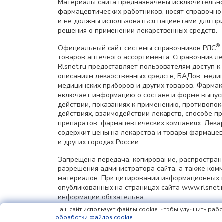
Материалы сайта предназначены исключительно
фармацевтических работников, носят справочн
и не должны использоваться пациентами для пр
решения о применении лекарственных средств.
®
Официальный сайт системы справочников РЛС
товаров аптечного ассортимента. Справочник л
Rlsnet.ru предоставляет пользователям доступ к
описаниям лекарственных средств, БАДов, меди
медицинских приборов и других товаров. Фарма
включает информацию о составе и форме выпус
действии, показаниях к применению, противопок
действиях, взаимодействии лекарств, способе 
препаратов, фармацевтических компаниях. Лек
содержит цены на лекарства и товары фармацев
и других городах России.
Запрещена передача, копирование, распростра
разрешения администратора сайта, а также ком
материалов. При цитировании информационных 
опубликованных на страницах сайта www.rlsnet.r
информации обязательна.
Наш сайт использует файлы cookie, чтобы улучшить рабо
Сетевое издание «Регистр лекарственных средст
обработки файлов cookie
.