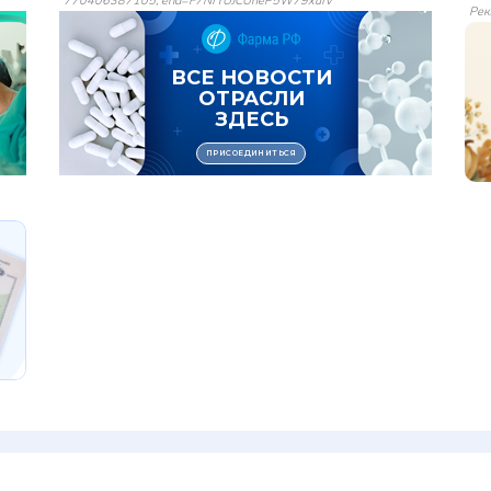
770406387105, erid=F7NfYUJCUneP5W79xufv
Рек