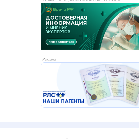
770406387105, erid=F7NfYUJCUneP5W78VwNF
Реклама