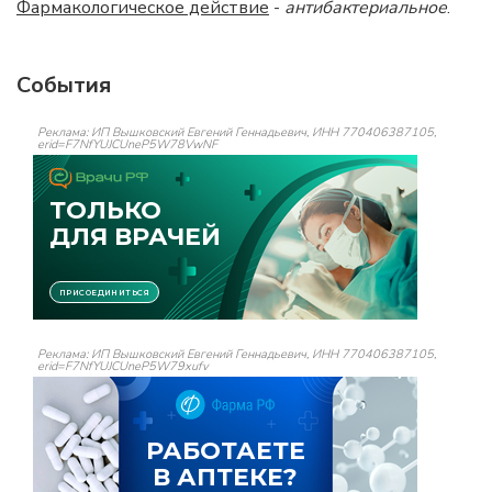
Фармакологическое действие
-
антибактериальное
.
События
Реклама: ИП Вышковский Евгений Геннадьевич, ИНН 770406387105,
erid=F7NfYUJCUneP5W78VwNF
Реклама: ИП Вышковский Евгений Геннадьевич, ИНН 770406387105,
erid=F7NfYUJCUneP5W79xufv