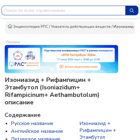
Энциклопедия РЛС
/
Указатель действующих веществ
/
Изониазид + 
Реклама
Изониазид + Рифампицин +
Этамбутол (Isoniazidum+
Rifampicinum+ Aethambutolum)
описание
Содержание
Русское название
Изониазид +
Рифампицин +
Английское название
Этамбутол
Латинское название