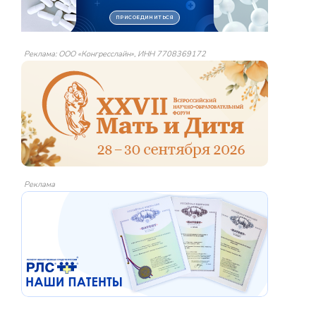
Реклама: ООО «Конгресслайн», ИНН 7708369172
Реклама