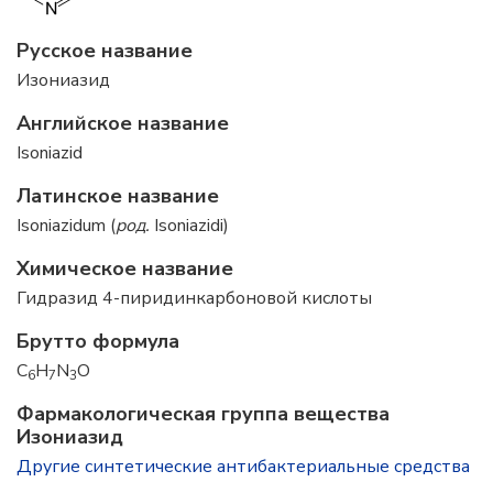
Русское название
Изониазид
Английское название
Isoniazid
Латинское название
Isoniazidum (
род.
Isoniazidi)
Химическое название
Гидразид 4-пиридинкарбоновой кислоты
Брутто формула
C
H
N
O
6
7
3
Фармакологическая группа вещества
Изониазид
Другие синтетические антибактериальные средства