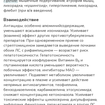
Прочие:
мышечные подергивания, атрофия мышц,
лихорадка, «кушингоид», гипергликемия, лихорадка,
флебит (при в/в введении).
Взаимодействие
Антациды, особенно алюминийсодержащие,
уменьшают всасывание изониазида. Усиливает
(взаимно) эффект других противотуберкулезных
препаратов. При одновременном приеме со
стрептомицином замедляется выведение почками
обоих ЛС, с рифампицином — возрастает риск
гепатотоксичности. Гепатотоксичность
потенцируется изофлураном. Витамин B
и
6
глутаминовая кислота уменьшают вероятность
побочных эффектов, ингибиторы МАО —
увеличивают. Подавляет метаболизм, увеличивает
концентрацию в плазме и усиливает действие
непрямых антикоагулянтов, теофиллина,
бензодиазепинов, карбамазепина, этосуксимида;
снижает концентрацию кетоконазола. Усиливает
токсические эффекты циклосерина, дисульфирама,
энфлурана, фенитоина, парацетамола и других ЛС,