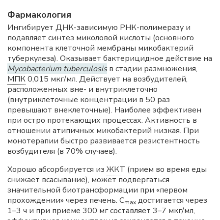
Фармакология
Ингибирует ДНК-зависимую РНК-полимеразу и
подавляет синтез миколовой кислоты (основного
компонента клеточной мембраны микобактерий
туберкулеза). Оказывает бактерицидное действие на
Mycobacterium tuberculosis
в стадии размножения,
МПК
0,015 мкг/мл. Действует на возбудителей,
расположенных вне- и внутриклеточно
(внутриклеточные концентрации в 50 раз
превышают внеклеточные). Наиболее эффективен
при остро протекающих процессах. Активность в
отношении атипичных микобактерий низкая. При
монотерапии быстро развивается резистентность
возбудителя (в 70% случаев).
Хорошо абсорбируется из
ЖКТ
(прием во время еды
снижает всасывание), может подвергаться
значительной биотрансформации при «первом
прохождении» через печень.
C
достигается через
max
1–3 ч и при приеме 300 мг составляет 3–7 мкг/мл,