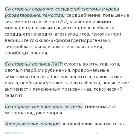
Со стороны сердечно-сосудистой системы и крови
(кроветворение, гемостаз):
сердцебиение, повышение
системного и легочного
АД
, усиление ишемии
миокарда у пожилых пациентов, боль в области
сердца, стенокардия; агранулоцитоз, гемолиз (при
дефиците глюкозо-6-фосфатдегидрогеназы),
сидеробластная или апластическая анемия,
тромбоцитопения.
Со стороны органов ЖКТ:
сухость во рту, тошнота,
рвота, гипербилирубинемия, продромальные
симптомы гепатита (потеря аппетита, тошнота или
рвота, необычная усталость или слабость), повышение
активности печеночных трансаминаз, токсический
гепатит.
Со стороны мочеполовой системы:
гинекомастия,
меноррагия, дисменорея.
Аллергические реакции:
эозинофилия, кожная сыпь.