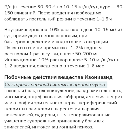
В/в (в течение 30–60 с) по 10–15 мг/кг/сут; курс — 30–
150 вливаний. После введения необходимо
соблюдать постельный режим в течение 1–1,5 ч.
Внутрикавернозно: 10% раствор в дозе 10–15 мг/кг/
сут, преимущественно взрослым, при
бактериовыделении и подготовке к операции.
Полости и свищи промывают 1–2% водным
раствором 1 раз в сутки, в дозе 50–200 мг.
Ингаляционно: 10% раствор в дозе 5–10 мг/кг/сут в
1–2 введения, ежедневно в течение 1–6 мес.
Побочные действия вещества Изониазид
Со стороны нервной системы и органов чувств:
головная боль, головокружение, раздражительность,
инсомния, энцефалопатия, эйфория, амнезия, неврит
или атрофия зрительного нерва, периферический
неврит и полиневрит, парестезия, паралич
конечностей, судороги, в т.ч. генерализованные,
учащение судорожных припадков у больных
эпилепсией, интоксикационный психоз.