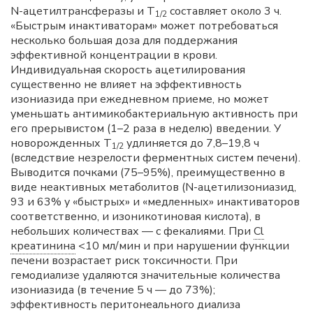
N-ацетилтрансферазы и Т
составляет около 3 ч.
1/2
«Быстрым инактиваторам» может потребоваться
несколько большая доза для поддержания
эффективной концентрации в крови.
Индивидуальная скорость ацетилирования
существенно не влияет на эффективность
изониазида при ежедневном приеме, но может
уменьшать антимикобактериальную активность при
его прерывистом (1–2 раза в неделю) введении. У
новорожденных Т
удлиняется до 7,8–19,8 ч
1/2
(вследствие незрелости ферментных систем печени).
Выводится почками (75–95%), преимущественно в
виде неактивных метаболитов (N-ацетилизониазид,
93 и 63% у «быстрых» и «медленных» инактиваторов
соответственно, и изоникотиновая кислота), в
небольших количествах — с фекалиями. При
Cl
креатинина
<10 мл/мин и при нарушении функции
печени возрастает риск токсичности. При
гемодиализе удаляются значительные количества
изониазида (в течение 5 ч — до 73%);
эффективность перитонеального диализа