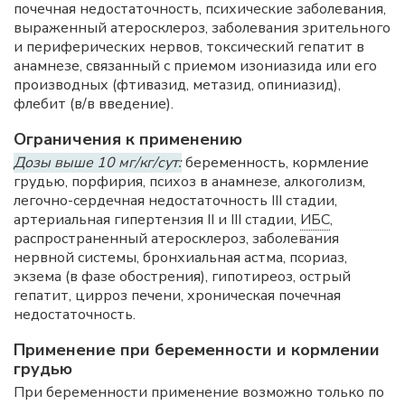
почечная недостаточность, психические заболевания,
выраженный атеросклероз, заболевания зрительного
и периферических нервов, токсический гепатит в
анамнезе, связанный с приемом изониазида или его
производных (фтивазид, метазид, опиниазид),
флебит (в/в введение).
Ограничения к применению
Дозы выше 10 мг/кг/сут:
беременность, кормление
грудью, порфирия, психоз в анамнезе, алкоголизм,
легочно-сердечная недостаточность III стадии,
артериальная гипертензия II и III стадии,
ИБС
,
распространенный атеросклероз, заболевания
нервной системы, бронхиальная астма, псориаз,
экзема (в фазе обострения), гипотиреоз, острый
гепатит, цирроз печени, хроническая почечная
недостаточность.
Применение при беременности и кормлении
грудью
При беременности применение возможно только по