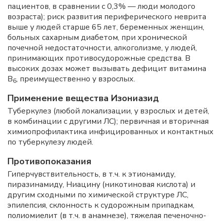
пациентов, в сравнении с 0,3% — люди молодого
возраста); риск развития периферического неврита
выше у людей старше 65 лет, беременных женщин,
больных сахарным диабетом, при хронической
почечной недостаточности, алкоголизме, у людей,
принимающих противосудорожные средства. В
высоких дозах может вызывать дефицит витамина
В
, преимущественно у взрослых.
6
Применение вещества Изониазид
Туберкулез (любой локализации, у взрослых и детей,
в комбинации с другими ЛС); первичная и вторичная
химиопрофилактика инфицированных и контактных
по туберкулезу людей.
Противопоказания
Гиперчувствительность, в т.ч. к этионамиду,
пиразинамиду, Ниацину (никотиновая кислота) и
другим сходными по химической структуре ЛС,
эпилепсия, склонность к судорожным припадкам,
полиомиелит (в т.ч. в анамнезе), тяжелая печеночно-