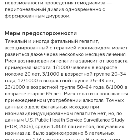
невозможности проведения гемодиализа —
перитонеальный диализ одновременно с
форсированным диурезом.
Меры предосторожности
Тяжелый и иногда фатальный гепатит,
ассоциированный с терапией изониазидом, может
развиться даже через несколько месяцев лечения.
Риск возникновения гепатита зависит от возраста;
примерная частота: 1/1000 человек в возрасте
моложе 20 лет, 3/1000 в возрастной группе 20–34
года, 12/1000 в возрастной группе 35–49 лет,
23/1000 в возрастной группе 50–64 года, 8/1000 в
возрасте старше 65 лет. Риск гепатита повышается
при ежедневном употреблении алкоголя. Точных
данных о доле фатальных исходов при
изониазидиндуцированном гепатите нет, но, по
данным U.S. Public Health Service Surveillance Study
(PDR, 2005), среди 13838 пациентов, получавших
изониазид, было зафиксировано 8 летальных
исходов из 174 случаев гепатита. В связи с этим