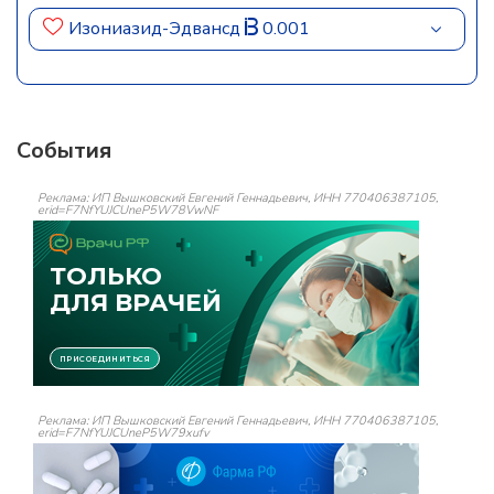
Изониазид-Эдвансд
0.001
События
Реклама: ИП Вышковский Евгений Геннадьевич, ИНН 770406387105,
erid=F7NfYUJCUneP5W78VwNF
Реклама: ИП Вышковский Евгений Геннадьевич, ИНН 770406387105,
erid=F7NfYUJCUneP5W79xufv