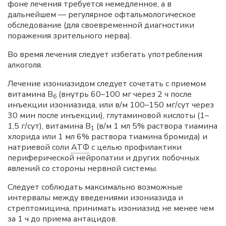
фоне лечения требуется немедленное, а в
дальнейшем — регулярное офтальмологическое
обследование (для своевременной диагностики
поражения зрительного нерва).
Во время лечения следует избегать употребления
алкоголя.
Лечение изониазидом следует сочетать с приемом
витамина В
(внутрь 60–100 мг через 2 ч после
6
инъекции изониазида, или в/м 100–150 мг/сут через
30 мин после инъекции), глутаминовой кислоты (1–
1,5 г/сут), витамина В
(в/м 1 мл 5% раствора тиамина
1
хлорида или 1 мл 6% раствора тиамина бромида) и
натриевой соли
АТФ
с целью профилактики
периферической нейропатии и других побочных
явлений со стороны нервной системы.
Следует соблюдать максимально возможные
интервалы между введениями изониазида и
стрептомицина, принимать изониазид не менее чем
за 1 ч до приема антацидов.