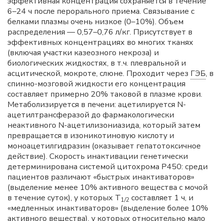
эффективная концентрация сохраняется в течение
6–24 ч после перорального приема. Связывание с
белками плазмы очень низкое (0–10%). Объем
распределения — 0,57–0,76 л/кг. Присутствует в
эффективных концентрациях во многих тканях
(включая участки казеозного некроза) и
биологических жидкостях, в т.ч. плевральной и
асцитической, мокроте, слюне. Проходит через
ГЭБ
, в
спинно-мозговой жидкости его концентрация
составляет примерно 20% таковой в плазме крови.
Метаболизируется в печени: ацетилируется N-
ацетилтрансферазой до фармакологически
неактивного N-ацетилизониазида, который затем
превращается в изоникотиновую кислоту и
моноацетилгидразин (оказывает гепатотоксичное
действие). Скорость инактивации генетически
детерминирована системой цитохрома Р450: среди
пациентов различают «быстрых инактиваторов»
(выделение менее 10% активного вещества с мочой
в течение суток), у которых Т
составляет 1 ч, и
1/2
«медленных инактиваторов» (выделение более 10%
активного вещества), у которых относительно мало