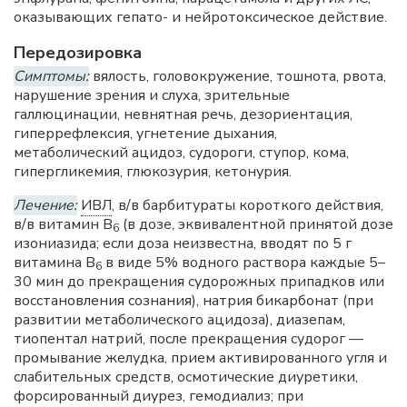
оказывающих гепато- и нейротоксическое действие.
Передозировка
Симптомы:
вялость, головокружение, тошнота, рвота,
нарушение зрения и слуха, зрительные
галлюцинации, невнятная речь, дезориентация,
гиперрефлексия, угнетение дыхания,
метаболический ацидоз, судороги, ступор, кома,
гипергликемия, глюкозурия, кетонурия.
Лечение:
ИВЛ
, в/в барбитураты короткого действия,
в/в витамин В
(в дозе, эквивалентной принятой дозе
6
изониазида; если доза неизвестна, вводят по 5 г
витамина В
в виде 5% водного раствора каждые 5–
6
30 мин до прекращения судорожных припадков или
восстановления сознания), натрия бикарбонат (при
развитии метаболического ацидоза), диазепам,
тиопентал натрий, после прекращения судорог —
промывание желудка, прием активированного угля и
слабительных средств, осмотические диуретики,
форсированный диурез, гемодиализ; при