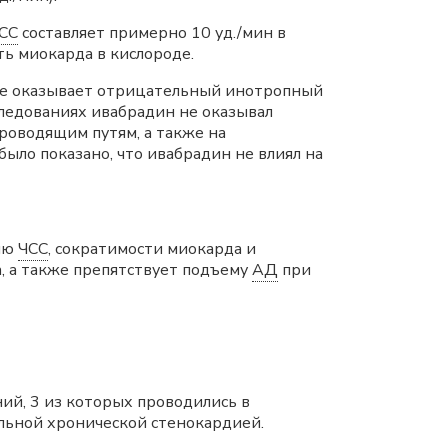
СС
составляет примерно 10 уд./мин в
ть миокарда в кислороде.
(не оказывает отрицательный инотропный
ледованиях ивабрадин не оказывал
роводящим путям, а также на
ыло показано, что ивабрадин не влиял на
нию
ЧСС
, сократимости миокарда и
а, а также препятствует подъему
АД
при
ий, 3 из которых проводились в
ильной хронической стенокардией.