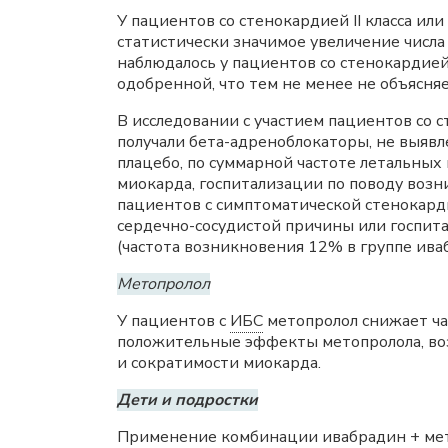
У пациентов со стенокардией II класса и
статистически значимое увеличение числ
наблюдалось у пациентов со стенокардией 
одобренной, что тем не менее не объясня
В исследовании с участием пациентов со
получали бета-адреноблокаторы, не выяв
плацебо, по суммарной частоте летальных
миокарда, госпитализации по поводу воз
пациентов с симптоматической стенокард
сердечно-сосудистой причины или госпит
(частота возникновения 12% в группе ива
Метопролол
У пациентов с
ИБС
метопролол снижает ча
положительные эффекты метопролола, во
и сократимости миокарда.
Дети и подростки
Применение комбинации ивабрадин + метоп