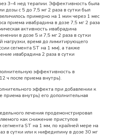
через 3–4 нед терапии. Эффективность была
 дозы с 5 до 7,5 мг 2 раза в сутки был
величилось примерно на 1 мин через 1 мес
са приема ивабрадина в дозе 7,5 мг 2 раза
емическая активность ивабрадина
ении в дозе 5 и 7,5 мг 2 раза в сутки
ой нагрузки, время до лимитирующего
сии сегмента ST на 1 мм), а также
ние ивабрадина 2 раза в сутки
дополнительную эффективность в
2 ч после приема внутрь).
ополнительного эффекта при добавлении к
ле приема внутрь) его дополнительная
-недельного лечения продемонстрировал
ляемого как снижение приступов
 сегмента ST на 1 мм, по крайней мере на
аз в сутки или к нифедипину в дозе 30 мг