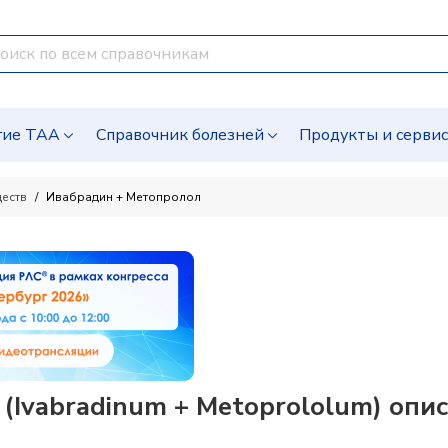
гие ТАА
Справочник болезней
Продукты и серви
ществ
Ивабрадин + Метопролол
(Ivabradinum + Metoprololum) опи