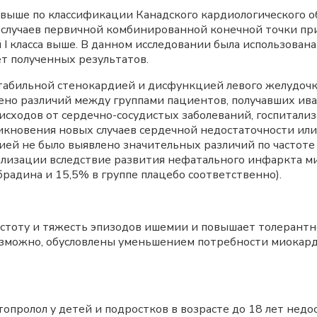
ли выше по классификации Канадского кардиологического
а случаев первичной комбинированной конечной точки пр
I класса выше. В данном исследовании была использована
ет полученных результатов.
 стабильной стенокардией и дисфункцией левого желудоч
лено различий между группами пациентов, получавших ив
 исходов от сердечно-сосудистых заболеваний, госпитали
никновения новых случаев сердечной недостаточности ил
ией не было выявлено значительных различий по частоте
ализации вследствие развития нефатального инфаркта м
брадина и 15,5% в группе плацебо соответственно).
стоту и тяжесть эпизодов ишемии и повышает толерантн
зможно, обусловлены уменьшением потребности миокарда
ролол у детей и подростков в возрасте до 18 лет недос