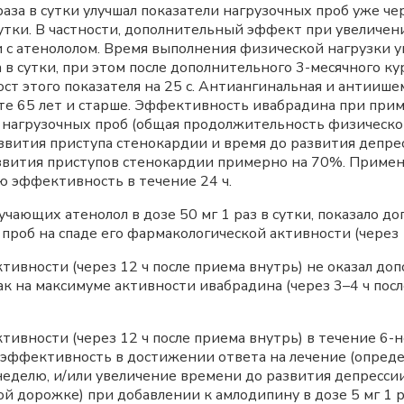
 раза в сутки улучшал показатели нагрузочных проб уже 
утки. В частности, дополнительный эффект при увеличении
 с атенололом. Время выполнения физической нагрузки у
 в сутки, при этом после дополнительного 3-месячного кур
ст этого показателя на 25 с. Антиангинальная и антииш
е 65 лет и старше. Эффективность ивабрадина при примен
й нагрузочных проб (общая продолжительность физическ
звития приступа стенокардии и время до развития депрес
вития приступов стенокардии примерно на 70%. Примене
ю эффективность в течение 24 ч.
чающих атенолол в дозе 50 мг 1 раз в сутки, показало 
роб на спаде его фармакологической активности (через 1
тивности (через 12 ч после приема внутрь) не оказал д
 как на максимуме активности ивабрадина (через 3–4 ч пос
тивности (через 12 ч после приема внутрь) в течение 6
эффективность в достижении ответа на лечение (опреде
неделю, и/или увеличение времени до развития депрессии
ой дорожке) при добавлении к амлодипину в дозе 5 мг 1 р