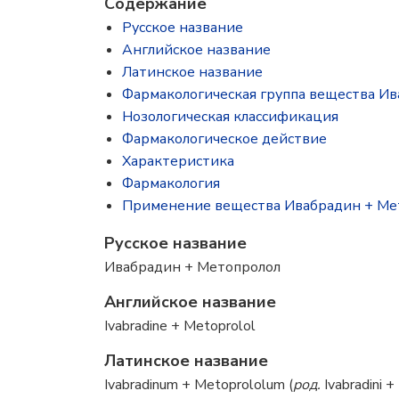
Содержание
Русское название
Английское название
Латинское название
Фармакологическая группа вещества И
Нозологическая классификация
Фармакологическое действие
Характеристика
Фармакология
Применение вещества Ивабрадин + Ме
Русское название
Ивабрадин + Метопролол
Английское название
Ivabradine + Metoprolol
Латинское название
Ivabradinum + Metoprololum (
род.
Ivabradini +