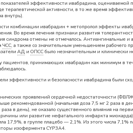
ния показателей эффективности ивабрадина, оцениваемой
де терапевтической активности, в то же время эффектив
а внутрь).
ости комбинации ивабрадин + метопролол эффекты ивабр
чения. Во время лечения признаки развития толерантнос
ения синдрома отмены не отмечалось. Антиангинальные 
м
ЧСС
, а также со значительным уменьшением рабочего пр
азатели
АД
и
ОПСС
было незначительным и клинически н
у пациентов, принимающих ивабрадин как минимум в теч
аблюдалось.
тели эффективности и безопасности ивабрадина были сх
инических проявлений сердечной недостаточности (ФВЛ
ше рекомендованной (начальная доза 7,5 мг 2 раза в день
 2 раза в день), не оказало существенного влияния на п
причины или развитие нефатального инфаркта миокарда).
ла 17,9%, в группе плацебо — 2,1%. Из этого числа 7,1% 
биторы изофермента CYP3A4.