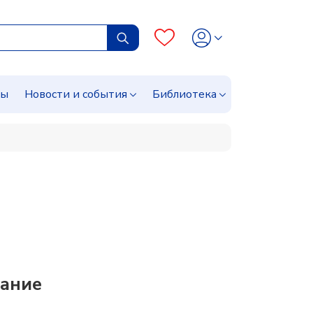
сы
Новости и события
Библиотека
сание