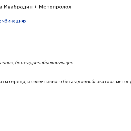
а Ивабрадин + Метопролол
комбинациях
альное
,
бета-адреноблокирующее
.
тм сердца, и селективного бета-адреноблокатора метопр