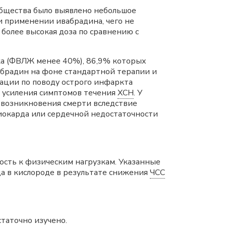
 общества было выявлено небольшое
и применении ивабрадина, чего не
 более высокая доза по сравнению с
ка (ФВЛЖ менее 40%), 86,9% которых
абрадин на фоне стандартной терапии и
зации по поводу острого инфаркта
и усиления симптомов течения
ХСН
. У
 возникновения смерти вследствие
иокарда или сердечной недостаточности
ость к физическим нагрузкам. Указанные
 в кислороде в результате снижения
ЧСС
таточно изучено.