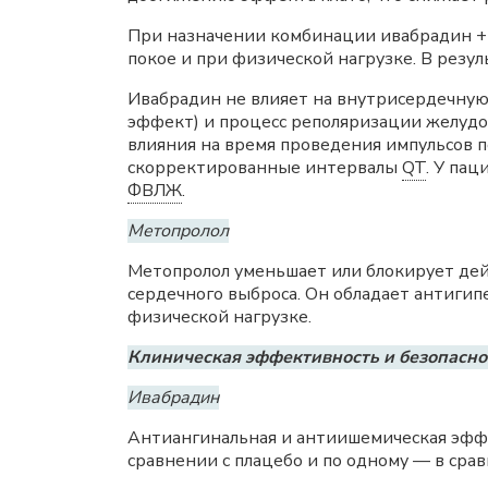
При назначении комбинации ивабрадин +
покое и при физической нагрузке. В резу
Ивабрадин не влияет на внутрисердечную
эффект) и процесс реполяризации желудо
влияния на время проведения импульсов 
скорректированные интервалы
QT
. У па
ФВЛЖ
.
Метопролол
Метопролол уменьшает или блокирует дей
сердечного выброса. Он обладает антигип
физической нагрузке.
Клиническая эффективность и безопасно
Ивабрадин
Антиангинальная и антиишемическая эффе
сравнении с плацебо и по одному — в сра