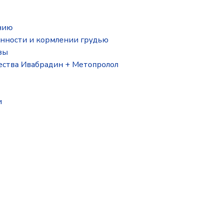
нию
нности и кормлении грудью
зы
ества Ивабрадин + Метопролол
и