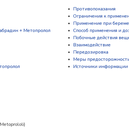
Противопоказания
Ограничения к примене
Применение при береме
вабрадин + Метопролол
Способ применения и до
Побочные действия вещ
Взаимодействие
Передозировка
Меры предосторожност
топролол
Источники информации
 Metoprololi)