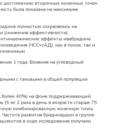
 по достижению вторичных конечных точек
ность была показана на максимуме
адина полностью сохранялись на
ти (снижения эффективности)
и антиишемические эффекты ивабрадина
оизведения (ЧСС×сАД), как в покое, так и
езначимым.
ение 1 года. Влияния на углеводный
одными с таковыми в общей популяции
Ж более 40%) на фоне поддерживающей
 (5 мг 2 раза в день в возрасте старше 75
ервичную комбинированную конечную точку
 Частота развития брадикардии в группе
пациентов в ходе исследования получали