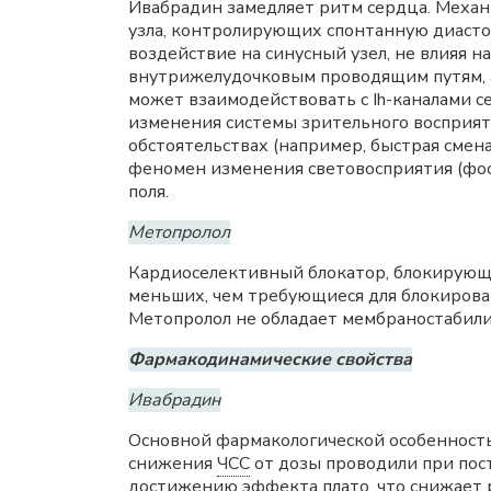
Ивабрадин замедляет ритм сердца. Механ
узла, контролирующих спонтанную диаст
воздействие на синусный узел, не влияя
внутрижелудочковым проводящим путям, а
может взаимодействовать с Ih-каналами се
изменения системы зрительного восприят
обстоятельствах (например, быстрая смен
феномен изменения световосприятия (фос
поля.
Метопролол
Кардиоселективный блокатор, блокирующ
меньших, чем требующиеся для блокирова
Метопролол не обладает мембраностабил
Фармакодинамические свойства
Ивабрадин
Основной фармакологической особенность
снижения
ЧСС
от дозы проводили при пост
достижению эффекта плато, что снижает 