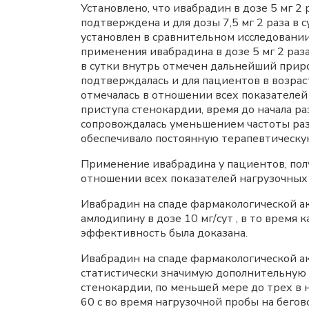
Установлено, что ивабрадин в дозе 5 мг 2
подтверждена и для дозы 7,5 мг 2 раза в с
установлен в сравнительном исследовании
применения ивабрадина в дозе 5 мг 2 раза
в сутки внутрь отмечен дальнейший приро
подтверждалась и для пациентов в возраст
отмечалась в отношении всех показателе
приступа стенокардии, время до начала ра
сопровождалась уменьшением частоты раз
обеспечивало постоянную терапевтическу
Применение ивабрадина у пациентов, полу
отношении всех показателей нагрузочных п
Ивабрадин на спаде фармакологической ак
амлодипину в дозе 10 мг/сут , в то время
эффективность была доказана.
Ивабрадин на спаде фармакологической ак
статистически значимую дополнительную 
стенокардии, по меньшей мере до трех в 
60 с во время нагрузочной пробы на бегов