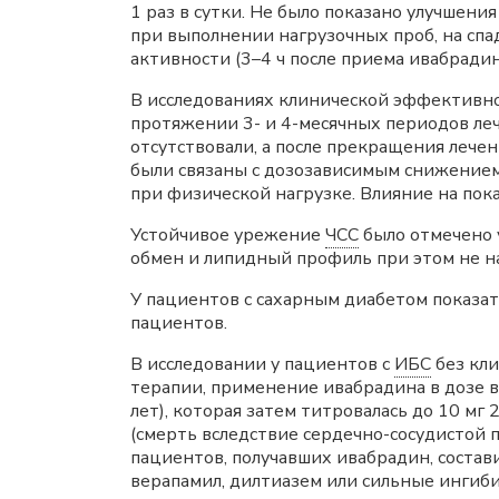
1 раз в сутки. Не было показано улучше
при выполнении нагрузочных проб, на спа
активности (3–4 ч после приема ивабрадин
В исследованиях клинической эффективн
протяжении 3- и 4-месячных периодов ле
отсутствовали, а после прекращения леч
были связаны с дозозависимым снижение
при физической нагрузке. Влияние на пок
Устойчивое урежение
ЧСС
было отмечено 
обмен и липидный профиль при этом не н
У пациентов с сахарным диабетом показа
пациентов.
В исследовании у пациентов с
ИБС
без кл
терапии, применение ивабрадина в дозе вы
лет), которая затем титровалась до 10 мг
(смерть вследствие сердечно-сосудистой 
пациентов, получавших ивабрадин, состави
верапамил, дилтиазем или сильные инги