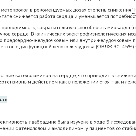
 метопролол в рекомендуемых дозах степень снижения
Ч
льтате снижается работа сердца и уменьшается потребнос
 проводимость, сократительную способность миокарда 
чков сердца. В клинических электрофизиологических исс
по предсердно-желудочковым или внутрижелудочковым п
циентов с дисфункцией левого желудочка (ФВЛЖ 30–45%) б
ствие катехоламинов на сердце, что приводит к сниже
ертензивным действием как в положении стоя, так и леж
сть
ктивность ивабрадина была изучена в ходе 5 исследован
внении с атенололом и амлодипином, у пациентов со стаб