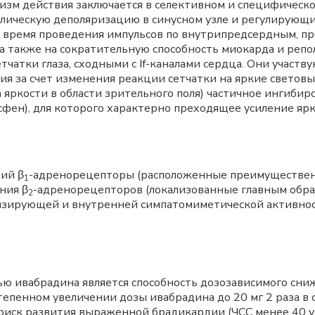
изм действия заключается в селективном и специфическо
олическую деполяризацию в синусном узле и регулирующ
 на время проведения импульсов по внутрипредсердным, 
 также на сократительную способность миокарда и реп
тчатки глаза, сходными с If-каналами сердца. Они участ
ия за счет изменения реакции сетчатки на яркие свето
а яркости в области зрительного поля) частичное ингиби
фен), для которого характерно преходящее усиление ярк
ий β
-адренорецепторы (расположенные преимущественн
1
ния β
-адренорецепторов (локализованные главным образ
2
изирующей и внутренней симпатомиметической активно
ю ивабрадина является способность дозозависимого сн
епенном увеличении дозы ивабрадина до 20 мг 2 раза в 
риск развития выраженной брадикардии (ЧСС менее 40 уд