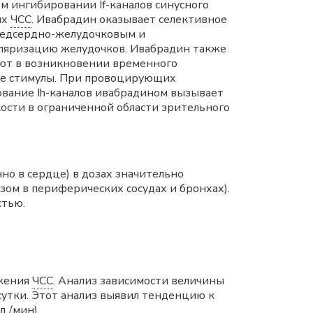
м ингибировании If-каналов синусного
их
ЧСС
. Ивабрадин оказывает селективное
предсердно-желудочковым и
оляризацию желудочков. Ивабрадин также
вуют в возникновении временного
вые стимулы. При провоцирующих
рование Ih-каналов ивабрадином вызывает
ости в ограниченной области зрительного
о в сердце) в дозах значительно
ом в периферических сосудах и бронхах).
стью.
ижения
ЧСС
. Анализ зависимости величины
сутки. Этот анализ выявил тенденцию к
./мин).