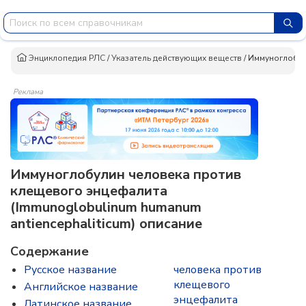
Энциклопедия РЛС
/
Указатель действующих веществ
/
Иммуноглобул
Реклама
Иммуноглобулин человека против
клещевого энцефалита
(Immunoglobulinum humanum
antiencephaliticum) описание
Содержание
Русское название
человека против
клещевого
Английское название
энцефалита
Латинское название