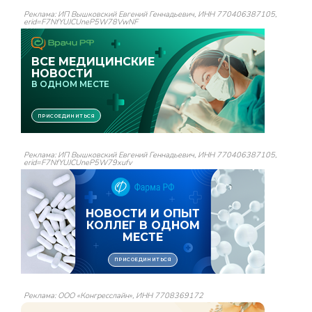
Реклама: ИП Вышковский Евгений Геннадьевич, ИНН 770406387105,
erid=F7NfYUJCUneP5W78VwNF
Реклама: ИП Вышковский Евгений Геннадьевич, ИНН 770406387105,
erid=F7NfYUJCUneP5W79xufv
Реклама: ООО «Конгресслайн», ИНН 7708369172