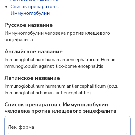
Список препаратов с
Иммуноглобулин
Русское название
Иммуноглобулин человека против клещевого
энцефалита
Английское название
Immunoglobulinum human antiencephaliticum Human
immunoglobulin against tick-borne encephalitis
Латинское название
Immunoglobulinum humanum antiencephaliticum (
род.
Immunoglobulini humani antiencephalitici)
Список препаратов с Иммуноглобулин
человека против клещевого энцефалита
Лек. форма