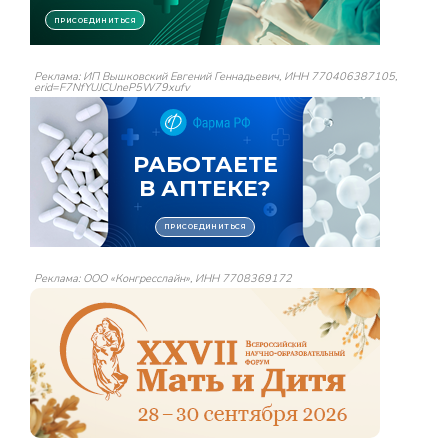
Реклама: ИП Вышковский Евгений Геннадьевич, ИНН 770406387105,
erid=F7NfYUJCUneP5W79xufv
Реклама: ООО «Конгресслайн», ИНН 7708369172