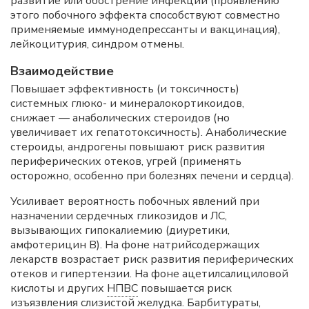
развитие или обострение инфекций (проявлению
этого побочного эффекта способствуют совместно
применяемые иммунодепрессанты и вакцинация),
лейкоцитурия, синдром отмены.
Взаимодействие
Повышает эффективность (и токсичность)
системных глюко- и минералокортикоидов,
снижает — анаболических стероидов (но
увеличивает их гепатотоксичность). Анаболические
стероиды, андрогены повышают риск развития
периферических отеков, угрей (применять
осторожно, особенно при болезнях печени и сердца).
Усиливает вероятность побочных явлений при
назначении сердечных гликозидов и ЛС,
вызывающих гипокалиемию (диуретики,
амфотерицин B). На фоне натрийсодержащих
лекарств возрастает риск развития периферических
отеков и гипертензии. На фоне ацетилсалициловой
кислоты и других
НПВС
повышается риск
изъязвления слизистой желудка. Барбитураты,