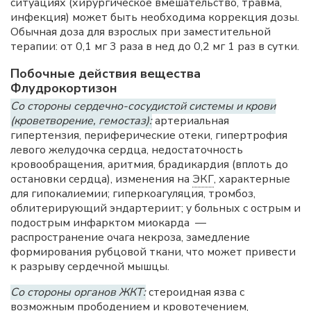
ситуациях (хирургическое вмешательство, травма,
инфекция) может быть необходима коррекция дозы.
Обычная доза для взрослых при заместительной
терапии: от 0,1 мг 3 раза в нед до 0,2 мг 1 раз в сутки.
Побочные действия вещества
Флудрокортизон
Со стороны сердечно-сосудистой системы и крови
(кроветворение, гемостаз):
артериальная
гипертензия, периферические отеки, гипертрофия
левого желудочка сердца, недостаточность
кровообращения, аритмия, брадикардия (вплоть до
остановки сердца), изменения на
ЭКГ
, характерные
для гипокалиемии; гиперкоагуляция, тромбоз,
облитерирующий эндартериит; у больных с острым и
подострым инфарктом миокарда —
распространение очага некроза, замедление
формирования рубцовой ткани, что может привести
к разрыву сердечной мышцы.
Со стороны органов ЖКТ:
стероидная язва с
возможным прободением и кровотечением,