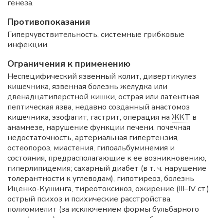
генеза.
Противопоказания
Гиперчувствительность, системные грибковые
инфекции.
Ограничения к применению
Неспецифический язвенный колит, дивертикулез
кишечника, язвенная болезнь желудка или
двенадцатиперстной кишки, острая или латентная
пептическая язва, недавно созданный анастомоз
кишечника, эзофагит, гастрит, операция на
ЖКТ
в
анамнезе, нарушение функции печени, почечная
недостаточность, артериальная гипертензия,
остеопороз, миастения, гипоальбуминемия и
состояния, предрасполагающие к ее возникновению,
гиперлипидемия; сахарный диабет (в т. ч. нарушение
толерантности к углеводам), гипотиреоз, болезнь
Иценко-Кушинга, тиреотоксикоз, ожирение (III–IV ст.),
острый психоз и психические расстройства,
полиомиелит (за исключением формы бульбарного