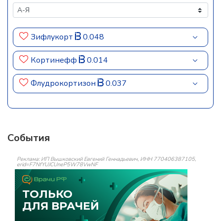
Зифлукорт
0.048
Кортинефф
0.014
Флудрокортизон
0.037
События
Реклама: ИП Вышковский Евгений Геннадьевич, ИНН 770406387105,
erid=F7NfYUJCUneP5W78VwNF