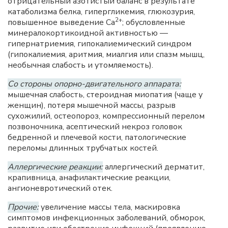
отрицательный азотистый баланс в результате
катаболизма белка, гипергликемия, глюкозурия,
2+
повышенное выведение Са
; обусловленные
минералокортикоидной активностью —
гипернатриемия, гипокалиемический синдром
(гипокалиемия, аритмия, миалгия или спазм мышц,
необычная слабость и утомляемость).
Со стороны опорно-двигательного аппарата:
мышечная слабость, стероидная миопатия (чаще у
женщин), потеря мышечной массы, разрыв
сухожилий, остеопороз, компрессионный перелом
позвоночника, асептический некроз головок
бедренной и плечевой кости, патологические
переломы длинных трубчатых костей.
Аллергические реакции:
аллергический дерматит,
крапивница, анафилактические реакции,
ангионевротический отек.
Прочие:
увеличение массы тела, маскировка
симптомов инфекционных заболеваний, обморок,