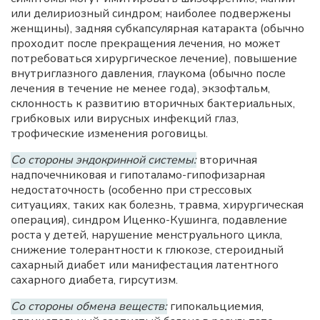
или делириозный синдром; наиболее подвержены
женщины), задняя субкапсулярная катаракта (обычно
проходит после прекращения лечения, но может
потребоваться хирургическое лечение), повышение
внутриглазного давления, глаукома (обычно после
лечения в течение не менее года), экзофтальм,
склонность к развитию вторичных бактериальных,
грибковых или вирусных инфекций глаз,
трофические изменения роговицы.
Со стороны эндокринной системы:
вторичная
надпочечниковая и гипоталамо-гипофизарная
недостаточность (особенно при стрессовых
ситуациях, таких как болезнь, травма, хирургическая
операция), синдром Иценко-Кушинга, подавление
роста у детей, нарушение менструального цикла,
снижение толерантности к глюкозе, стероидный
сахарный диабет или манифестация латентного
сахарного диабета, гирсутизм.
Со стороны обмена веществ:
гипокальциемия,