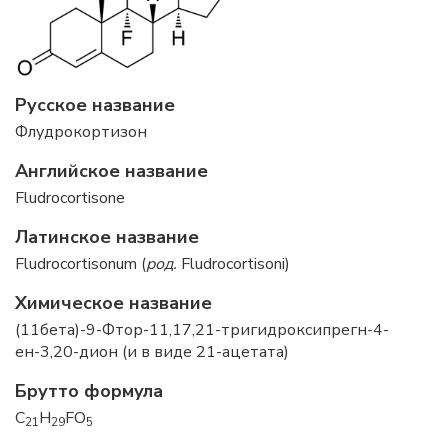
Русское название
Флудрокортизон
Английское название
Fludrocortisone
Латинское название
Fludrocortisonum (
род.
Fludrocortisoni)
Химическое название
(11бета)-9-Фтор-11,17,21-тригидроксипрегн-4-
ен-3,20-дион (и в виде 21-ацетата)
Брутто формула
C
H
FO
21
29
5