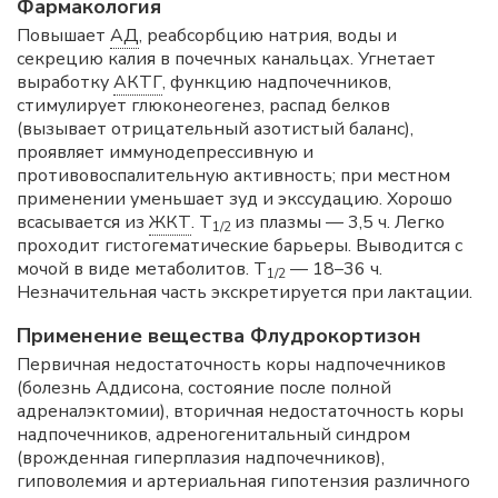
Фармакология
Повышает
АД
, реабсорбцию натрия, воды и
секрецию калия в почечных канальцах. Угнетает
выработку
АКТГ
, функцию надпочечников,
стимулирует глюконеогенез, распад белков
(вызывает отрицательный азотистый баланс),
проявляет иммунодепрессивную и
противовоспалительную активность; при местном
применении уменьшает зуд и экссудацию. Хорошо
всасывается из
ЖКТ
. T
из плазмы — 3,5 ч. Легко
1/2
проходит гистогематические барьеры. Выводится с
мочой в виде метаболитов. T
— 18–36 ч.
1/2
Незначительная часть экскретируется при лактации.
Применение вещества Флудрокортизон
Первичная недостаточность коры надпочечников
(болезнь Аддисона, состояние после полной
адреналэктомии), вторичная недостаточность коры
надпочечников, адреногенитальный синдром
(врожденная гиперплазия надпочечников),
гиповолемия и артериальная гипотензия различного