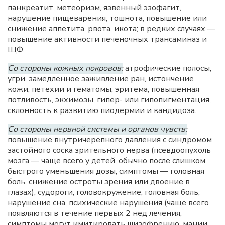
панкреатит, метеоризм, язвенный эзофагит,
нарушение пищеварения, тошнота, повышение или
снижение аппетита, рвота, икота; в редких случаях —
повышение активности печеночных трансаминаз и
ЩФ
.
Со стороны кожных покровов:
атрофические полосы,
угри, замедленное заживление ран, истончение
кожи, петехии и гематомы, эритема, повышенная
потливость, экхимозы, гипер- или гипопигментация,
склонность к развитию пиодермии и кандидоза.
Со стороны нервной системы и органов чувств:
повышение внутричерепного давления с синдромом
застойного соска зрительного нерва (псевдоопухоль
мозга — чаще всего у детей, обычно после слишком
быстрого уменьшения дозы, симптомы — головная
боль, снижение остроты зрения или двоение в
глазах), судороги, головокружение, головная боль,
нарушение сна, психические нарушения (чаще всего
появляются в течение первых 2 нед лечения,
симптомы могут имитировать шизофрению, мании