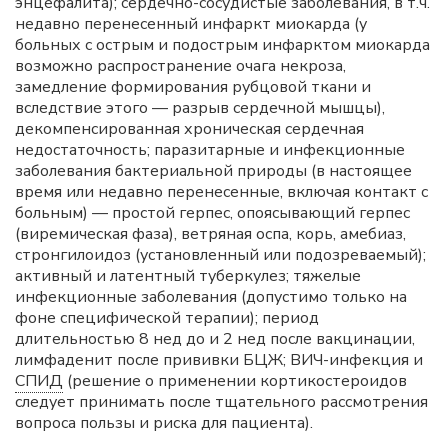
энцефалита); сердечно-сосудистые заболевания, в т.ч.
недавно перенесенный инфаркт миокарда (у
больных с острым и подострым инфарктом миокарда
возможно распространение очага некроза,
замедление формирования рубцовой ткани и
вследствие этого — разрыв сердечной мышцы),
декомпенсированная хроническая сердечная
недостаточность; паразитарные и инфекционные
заболевания бактериальной природы (в настоящее
время или недавно перенесенные, включая контакт с
больным) — простой герпес, опоясывающий герпес
(виремическая фаза), ветряная оспа, корь, амебиаз,
стронгилоидоз (установленный или подозреваемый);
активный и латентный туберкулез; тяжелые
инфекционные заболевания (допустимо только на
фоне специфической терапии); период
длительностью 8 нед до и 2 нед после вакцинации,
лимфаденит после прививки БЦЖ; ВИЧ-инфекция и
СПИД
(решение о применении кортикостероидов
следует принимать после тщательного рассмотрения
вопроса пользы и риска для пациента).