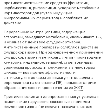
противоэпилептические средства (фенитоин,
карбамазепин), рифампицин ускоряют метаболизм
кортикостероидов (путем индукции
микросомальных ферментов) и ослабляют их
действие.
Пероральные контрацептивы, содержащие
эстрогены, замедляют метаболизм, увеличивают
T
1/2
и усиливают действие флудрокортизона.
Антигистаминные препараты ослабляют действие
флудрокортизона. При одновременном применении
флудрокортизона и антикоагулянтов (производные
кумарина, индандион, гепарин), стрептокиназы,
урокиназы происходит снижение, а в некоторых
случаях — повышение эффективности
антикоагулянтов (доза антикоагулянтов должна
определяться на основании ПВ); повышается риск
образования язвы и кровотечения из
ЖКТ
.
Трициклические антидепрессанты могут усиливать
психические нарушения, связанные с приемом
флудрокортизона (не следует назначать их для