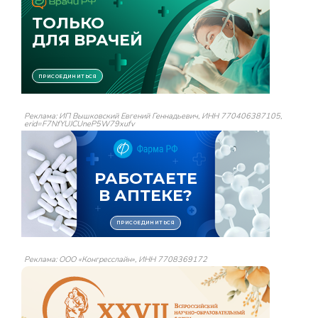
Реклама: ИП Вышковский Евгений Геннадьевич, ИНН 770406387105,
erid=F7NfYUJCUneP5W79xufv
Реклама: ООО «Конгресслайн», ИНН 7708369172