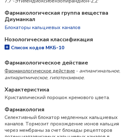
7,7'-Этилендиоксибензопирандион-2,2'
Фармакологическая группа вещества
Диуманкал
Блокаторы кальциевых каналов
Нозологическая классификация
Список кодов МКБ-10
Фармакологическое действие
Фармакологическое действие
-
антиангинальное
,
антиаритмическое
,
гипотензивное
.
Характеристика
Кристаллический порошок кремового цвета.
Фармакология
Селективный блокатор медленных кальциевых
каналов. Тормозит прохождение ионов кальция
через мембраны за счет блокады рецепторов
потенциалзависимых кальциевых каналов в