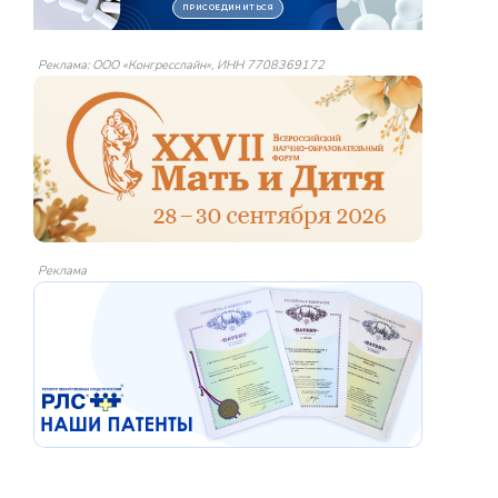
Реклама: ООО «Конгресслайн», ИНН 7708369172
Реклама