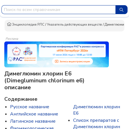
Энциклопедия РЛС
/
Указатель действующих веществ
/
Димеглюмин х
Реклама
Димеглюмин хлорин Е6
(Dimegluminum chlorinum e6)
описание
Содержание
Русское название
Димеглюмин хлорин
Е6
Английское название
Список препаратов с
Латинское название
Димеглюмин хлорин
Фармакологическая