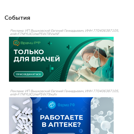
События
Реклама: ИП Вышковский Евгений Геннадьевич, ИНН 770406387105,
erid=F7NfYUJCUneP5W78VwNF
Реклама: ИП Вышковский Евгений Геннадьевич, ИНН 770406387105,
erid=F7NfYUJCUneP5W79xufv