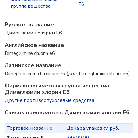
Е6
группа вещества
Русское название
Димеглюмин хлорин Е6
Английское название
Dimeglumine chlorin e6
Латинское название
Dimegluminum chlorinum e6 (
род.
Dimeglumini chlorini e6)
Фармакологическая группа вещества
Димеглюмин хлорин Е6
Другие противоопухолевые средства
Список препаратов с Димеглюмин хлорин Е6
Торговое название
Цена за упаковку, руб.
Фотодитазин®
34900.00