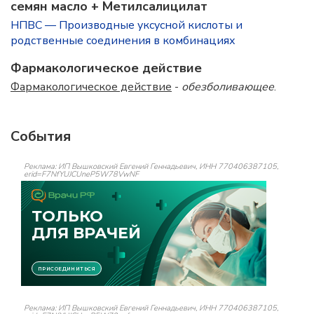
семян масло + Метилсалицилат
НПВС — Производные уксусной кислоты и
родственные соединения в комбинациях
Фармакологическое действие
Фармакологическое действие
-
обезболивающее
.
События
Реклама: ИП Вышковский Евгений Геннадьевич, ИНН 770406387105,
erid=F7NfYUJCUneP5W78VwNF
Реклама: ИП Вышковский Евгений Геннадьевич, ИНН 770406387105,