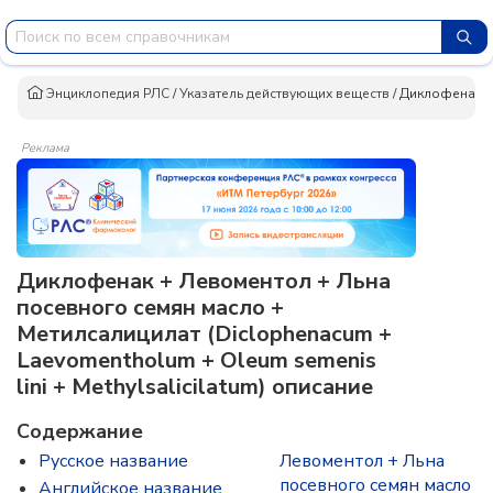
Энциклопедия РЛС
/
Указатель действующих веществ
/
Диклофенак +
Реклама
Диклофенак + Левоментол + Льна
посевного семян масло +
Метилсалицилат (Diclophenacum +
Laevomentholum + Oleum semenis
lini + Methylsalicilatum) описание
Содержание
Русское название
Левоментол + Льна
посевного семян масло
Английское название