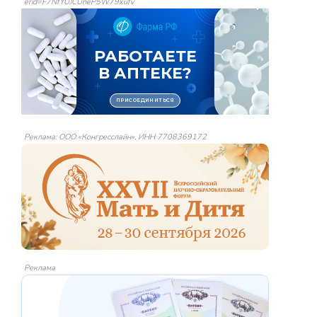
erid=F7NfYUJCUneP5W79xufv
Реклама: ООО «Конгресслайн», ИНН 7708369172
Реклама