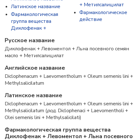
+ Метилсалицилат
Латинское название
Фармакологическое
Фармакологическая
действие
группа вещества
Диклофенак +
Русское название
Диклофенак + Левоментол + Льна посевного семян
масло + Метилсалицилат
Английское название
Diclophenacum + Laevomentholum + Oleum semenis lini +
Methylsalicilatum
Латинское название
Diclophenacum + Laevomentholum + Oleum semenis lini +
Methylsalicilatum (
род.
Diclophenaci + Laevomentholi +
Olei semenis lini + Methylsalicilati)
Фармакологическая группа вещества
Диклофенак + Левоментол + Льна посевного