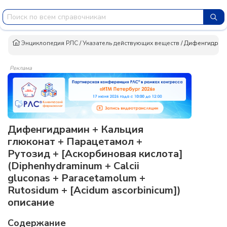
Энциклопедия РЛС
/
Указатель действующих веществ
/
Дифенгидрамин
Реклама
Дифенгидрамин + Кальция
глюконат + Парацетамол +
Рутозид + [Аскорбиновая кислота]
(Diphenhydraminum + Calcii
gluconas + Paracetamolum +
Rutosidum + [Acidum ascorbinicum])
описание
Содержание