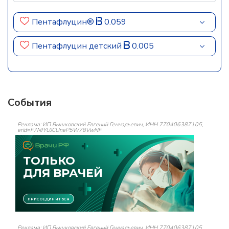
Пентафлуцин®
0.059
Пентафлуцин детский
0.005
События
Реклама: ИП Вышковский Евгений Геннадьевич, ИНН 770406387105,
erid=F7NfYUJCUneP5W78VwNF
Реклама: ИП Вышковский Евгений Геннадьевич, ИНН 770406387105,