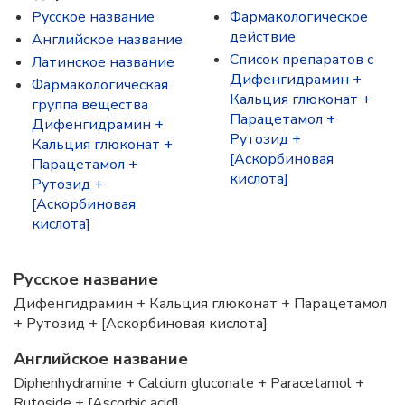
Русское название
Фармакологическое
действие
Английское название
Список препаратов с
Латинское название
Дифенгидрамин +
Фармакологическая
Кальция глюконат +
группа вещества
Парацетамол +
Дифенгидрамин +
Рутозид +
Кальция глюконат +
[Аскорбиновая
Парацетамол +
кислота]
Рутозид +
[Аскорбиновая
кислота]
Русское название
Дифенгидрамин + Кальция глюконат + Парацетамол
+ Рутозид + [Аскорбиновая кислота]
Английское название
Diphenhydramine + Calcium gluconate + Paracetamol +
Rutoside + [Ascorbic acid]