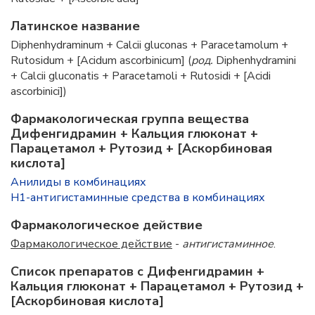
Латинское название
Diphenhydraminum + Calcii gluconas + Paracetamolum +
Rutosidum + [Acidum ascorbinicum] (
род.
Diphenhydramini
+ Calcii gluconatis + Paracetamoli + Rutosidi + [Acidi
ascorbinici])
Фармакологическая группа вещества
Дифенгидрамин + Кальция глюконат +
Парацетамол + Рутозид + [Аскорбиновая
кислота]
Анилиды в комбинациях
H1-антигистаминные средства в комбинациях
Фармакологическое действие
Фармакологическое действие
-
антигистаминное
.
Список препаратов с Дифенгидрамин +
Кальция глюконат + Парацетамол + Рутозид +
[Аскорбиновая кислота]