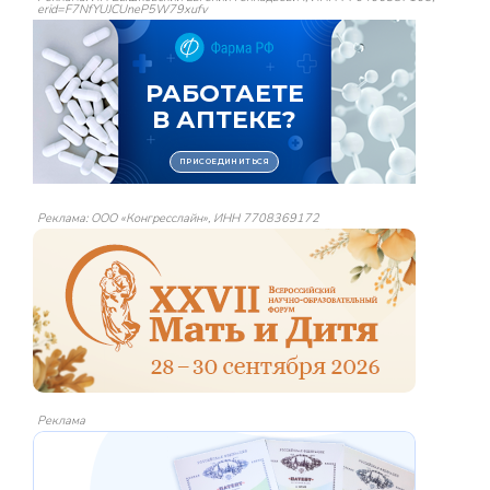
erid=F7NfYUJCUneP5W79xufv
Реклама: ООО «Конгресслайн», ИНН 7708369172
Реклама