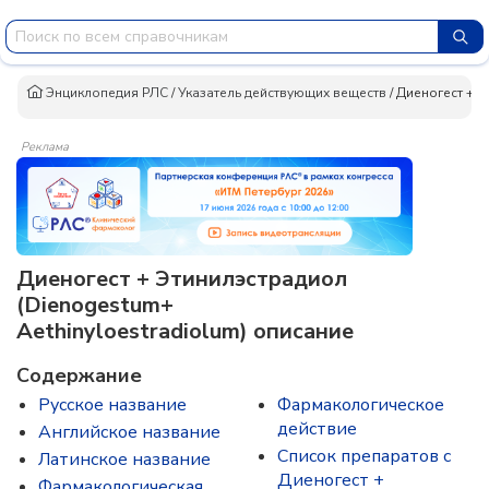
Энциклопедия РЛС
/
Указатель действующих веществ
/
Диеногест + Э
Реклама
Диеногест + Этинилэстрадиол
(Dienogestum+
Aethinyloestradiolum) описание
Содержание
Русское название
Фармакологическое
действие
Английское название
Список препаратов с
Латинское название
Диеногест +
Фармакологическая