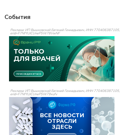
События
Реклама: ИП Вышковский Евгений Геннадьевич, ИНН 770406387105,
erid=F7NfYUJCUneP5W78VwNF
Реклама: ИП Вышковский Евгений Геннадьевич, ИНН 770406387105,
erid=F7NfYUJCUneP5W79xufv