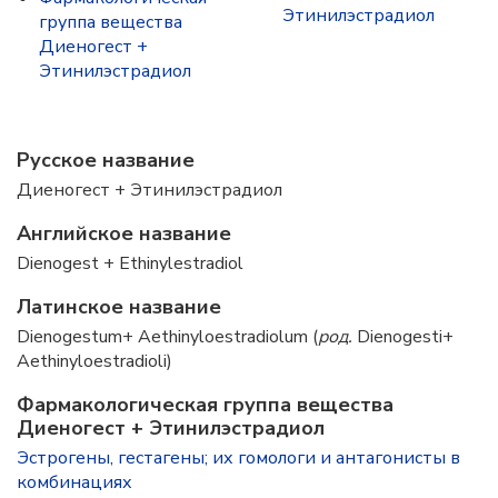
Этинилэстрадиол
группа вещества
Диеногест +
Этинилэстрадиол
Русское название
Диеногест + Этинилэстрадиол
Английское название
Dienogest + Ethinylestradiol
Латинское название
Dienogestum+ Aethinyloestradiolum (
род.
Dienogesti+
Aethinyloestradioli)
Фармакологическая группа вещества
Диеногест + Этинилэстрадиол
Эстрогены, гестагены; их гомологи и антагонисты в
комбинациях