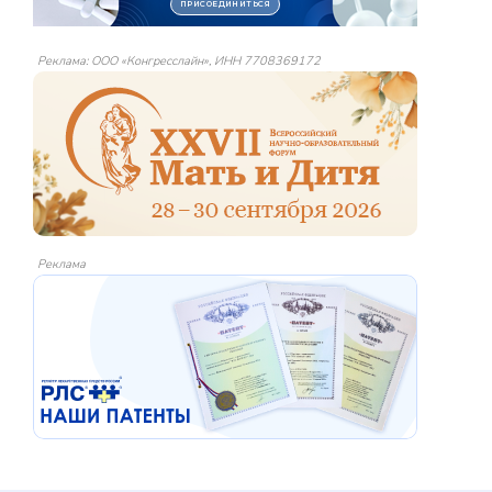
Реклама: ООО «Конгресслайн», ИНН 7708369172
Реклама