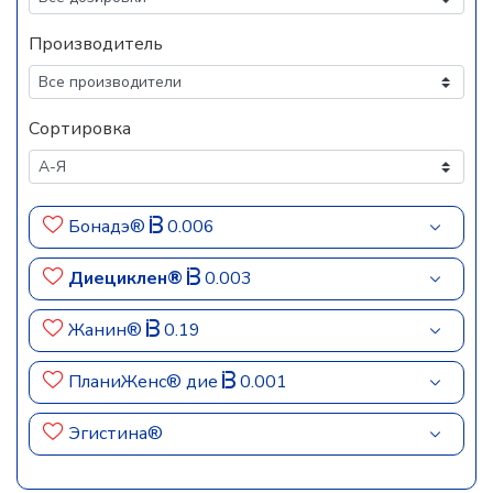
Производитель
Сортировка
Бонадэ®
0.006
Диециклен®
0.003
Жанин®
0.19
ПланиЖенс® дие
0.001
Эгистина®