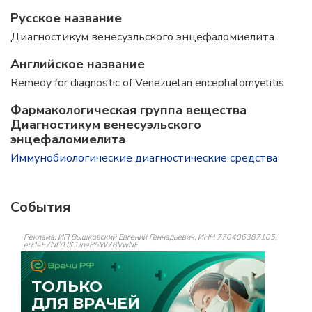
Русское название
Диагностикум венесуэльского энцефаломиелита
Английское название
Remedy for diagnostic of Venezuelan encephalomyelitis
Фармакологическая группа вещества
Диагностикум венесуэльского
энцефаломиелита
Иммунобиологические диагностические средства
События
Реклама: ИП Вышковский Евгений Геннадьевич, ИНН 770406387105,
erid=F7NfYUJCUneP5W78VwNF