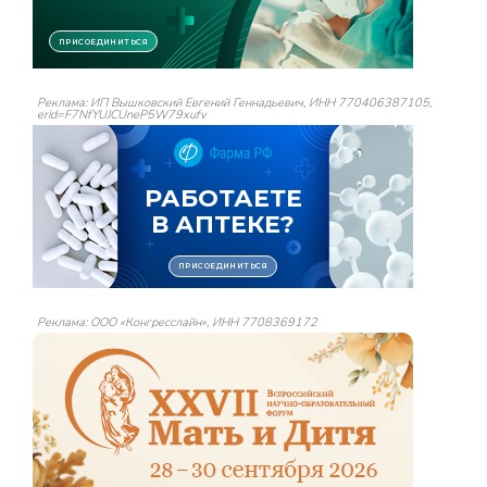
Реклама: ИП Вышковский Евгений Геннадьевич, ИНН 770406387105,
erid=F7NfYUJCUneP5W79xufv
Реклама: ООО «Конгресслайн», ИНН 7708369172