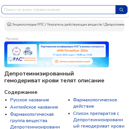
Энциклопедия РЛС
/
Указатель действующих веществ
/
Депротеинизи
Реклама
Депротеинизированный
гемодериват крови телят описание
Содержание
Русское название
Фармакологическое
действие
Английское название
Список препаратов с
Фармакологическая
Депротеинизированн
группа вещества
ый гемодериват крови
Депротеинизированн