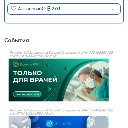
Актовегин®
2.01
События
Реклама: ИП Вышковский Евгений Геннадьевич, ИНН 770406387105,
erid=F7NfYUJCUneP5W78VwNF
Реклама: ИП Вышковский Евгений Геннадьевич, ИНН 770406387105,
erid=F7NfYUJCUneP5W79xufv