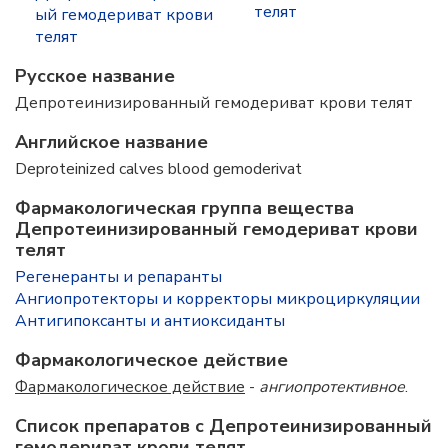
телят
ый гемодериват крови
телят
Русское название
Депротеинизированный гемодериват крови телят
Английское название
Deproteinized calves blood gemoderivat
Фармакологическая группа вещества
Депротеинизированный гемодериват крови
телят
Регенеранты и репаранты
Ангиопротекторы и корректоры микроциркуляции
Антигипоксанты и антиоксиданты
Фармакологическое действие
Фармакологическое действие
-
ангиопротективное
.
Список препаратов с Депротеинизированный
гемодериват крови телят