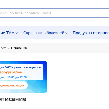
гие ТАА
Справочник болезней
Продукты и серви
ществ
Церитиниб
описание