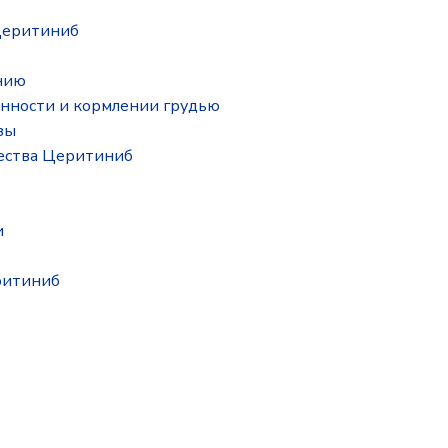
Церитиниб
нию
нности и кормлении грудью
зы
ества Церитиниб
и
ритиниб