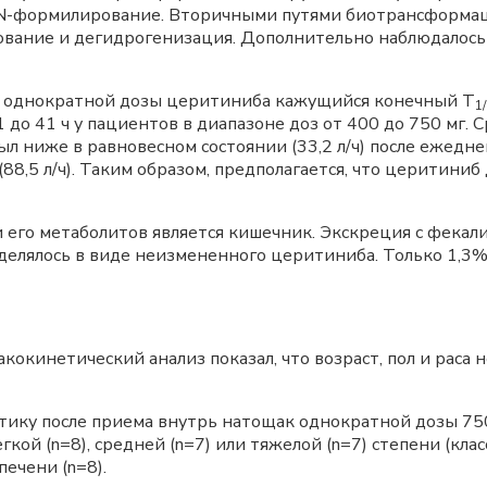
 N-формилирование. Вторичными путями биотрансформац
вание и дегидрогенизация. Дополнительно наблюдалось 
 однократной дозы церитиниба кажущийся конечный Т
1
 до 41 ч у пациентов в диапазоне доз от 400 до 750 мг.
л ниже в равновесном состоянии (33,2 л/ч) после ежедне
(88,5 л/ч). Таким образом, предполагается, что церитин
его метаболитов является кишечник. Экскреция с фекал
делялось в виде неизмененного церитиниба. Только 1,3
кинетический анализ показал, что возраст, пол и раса 
ику после приема внутрь натощак однократной дозы 750
ой (n=8), средней (n=7) или тяжелой (n=7) степени (кла
ечени (n=8).