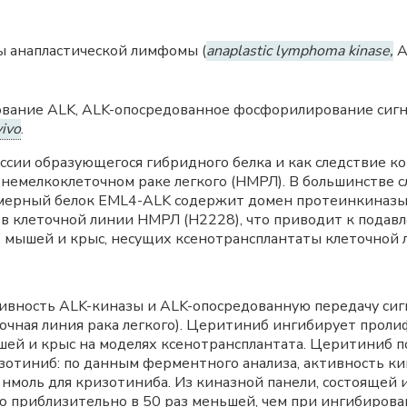
ы анапластической лимфомы (
anaplastic lymphoma kinase,
A
ание ALK, ALK-опосредованное фосфорилирование сигн
vivo
.
ссии образующегося гибридного белка и как следствие к
 немелкоклеточном раке легкого (НМРЛ). В большинстве 
мерный белок EML4-ALK содержит домен протеинкиназы 
в клеточной линии НМРЛ (Н2228), что приводит к пода
 мышей и крыс, несущих ксенотрансплантаты клеточной 
вность ALK-киназы и ALK-опосредованную передачу сигн
точная линия рака легкого). Церитиниб ингибирует про
ей и крыс на моделях ксенотрансплантата. Церитиниб п
изотиниб: по данным ферментного анализа, активность ки
3 нмоль для кризотиниба. Из киназной панели, состояще
ю приблизительно в 50 раз меньшей, чем при ингибирова