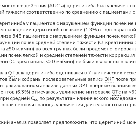
емного воздействия (AUC
) церитиниба был увеличен на
inf
ей тяжести соответственно по сравнению с пациентами 
итиниба у пациентов с нарушением функции почек не и
м выведении церитиниба почками (1,3% от однократной 
изе 345 пациентов с нарушением функции почек легкой 
функции почек средней степени тяжести (Cl креатинина о
на ≥90 мл/мин) во всех группах были продемонстрирован
ии почек легкой и средней степеней тяжести коррекция 
ни (Cl креатинина <30 мл/мин) не были включены в клин
ала
QT
для церитиниба оценивался в 7 клинических иссл
тов были собраны последовательные записи
ЭКГ
после пр
централизованном анализе данных
ЭКГ
впервые возникшее
циентов (6,3%) отмечалось удлинение интервала
QTc
на >60
при средней
C
по результатам клинического исследовани
ss
тощак верхняя граница увеличения длительности интер
ий анализ позволяет предположить, что церитиниб мож