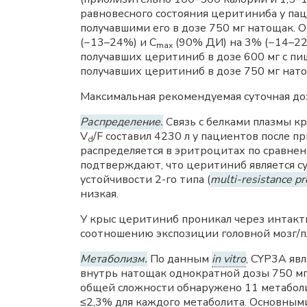
равновесного состояния церитиниба у паци
получавшими его в дозе 750 мг натощак. 
(−13–24%) и С
(90% ДИ) на 3% (−14–22
mах
получавших церитиниб в дозе 600 мг с пищ
получавших церитиниб в дозе 750 мг нат
Максимальная рекомендуемая суточная доз
Распределение.
Связь с белками плазмы к
V
/F составил 4230 л у пациентов после 
d
распределяется в эритроцитах по сравне
подтверждают, что церитиниб является су
устойчивости 2-го типа (
multi-resistance pr
низкая.
У крыс церитиниб проникал через интак
соотношению экспозиции головной мозг/пл
Метаболизм.
По данным
in vitro
, CYP3A яв
внутрь натощак однократной дозы 750 мг
общей сложности обнаружено 11 метаболи
≤2,3% для каждого метаболита. Основны