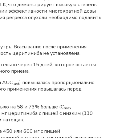
LK, что демонстрирует высокую степень
ании эффективности многократной дозы
ния регресса опухоли необходимо подавить
утрь. Всасывание после применения
ость церитиниба не установлена.
льно через 15 дней, которое остается
ного приема.
 AUC
) повышалась пропорционально
last
го применения повышалась перед
ло на 58 и 73% больше (С
mах
мг церитиниба с пищей с низким (330
м натощак.
е 450 или 600 мг с пищей
значимой разницы в системной экспозиции