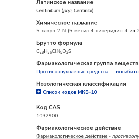
Латинское название
Ceritinibum (
род.
Ceritinibi)
Химическое название
5-хлоро-2-N-(5-метил-4-пиперидин-4-ил
Брутто формула
C
H
ClN
O
S
28
36
5
3
Фармакологическая группа вещест
Противоопухолевые средства — ингибит
Нозологическая классификация
Список кодов МКБ-10
Код CAS
1032900
Фармакологическое действие
Фармакологическое действие
-
противоопу