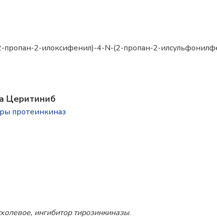
-2-пропан-2-илоксифенил)-4-N-(2-пропан-2-илсульфонил
ва Церитиниб
оры протеинкиназ
холевое, ингибитор тирозинкиназы
.