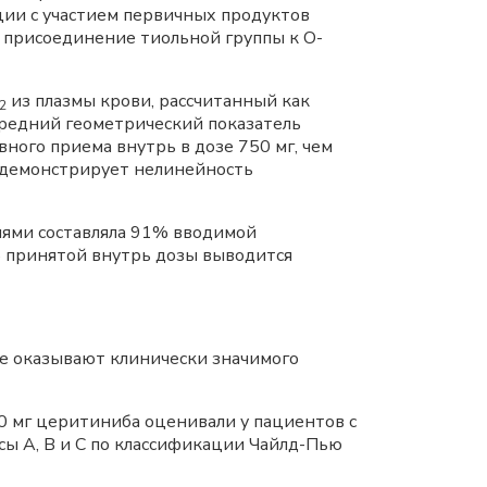
ии с участием первичных продуктов
присоединение тиольной группы к О-
из плазмы крови, рассчитанный как
/2
 Средний геометрический показатель
вного приема внутрь в дозе 750 мг, чем
иб демонстрирует нелинейность
иями составляла 91% вводимой
% принятой внутрь дозы выводится
не оказывают клинически значимого
 мг церитиниба оценивали у пациентов с
ссы А, В и С по классификации Чайлд-Пью