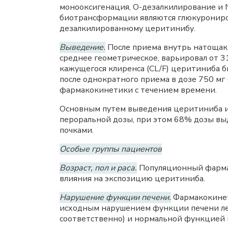
монооксигенация, О-дезалкилирование и
биотрансформации являются глюкурониро
дезалкилированному церитинибу.
Выведение.
После приема внутрь натощак
среднее геометрическое, варьировал от 31
кажущегося клиренса (CL/F) церитиниба бы
после однократного приема в дозе 750 мг 
фармакокинетики с течением времени.
Основным путем выведения церитиниба и 
пероральной дозы, при этом 68% дозы вы
почками.
Особые группы пациентов
Возраст, пол и раса.
Популяционный фармако
влияния на экспозицию церитиниба.
Нарушение функции печени.
Фармакокинет
исходным нарушением функции печени легк
соответственно) и нормальной функцией п