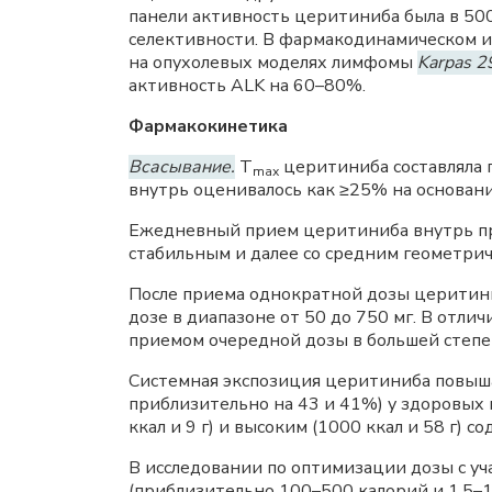
панели активность церитиниба была в 50
селективности. В фармакодинамическом 
на опухолевых моделях лимфомы
Karpas 2
активность ALK на 60–80%.
Фармакокинетика
Всасывание.
T
церитиниба составляла 
mах
внутрь оценивалось как ≥25% на основани
Ежедневный прием церитиниба внутрь при
стабильным и далее со средним геометри
После приема однократной дозы церитини
дозе в диапазоне от 50 до 750 мг. В отличи
приемом очередной дозы в большей степе
Системная экспозиция церитиниба повыша
приблизительно на 43 и 41%) у здоровых
ккал и 9 г) и высоким (1000 ккал и 58 г)
В исследовании по оптимизации дозы с уч
(приблизительно 100–500 калорий и 1,5–1