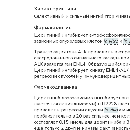
Характеристика
Селективный и сильный ингибитор киназ
Фармакология
Церитиниб ингибирует аутофосфорилиров
зависимых опухолевых клеток
in vitro
и
in 
Транслокация гена ALK приводит к экспре
опосредованного сигнального каскада при
ALK является ген EML4. Образующийся хи
Церитиниб ингибирует киназу EML4-ALK 
регрессии опухолей у иммунодефицитных
Фармакодинамика
Церитиниб дозозависимо ингибирует акти
(клеточная линия лимфомы) и Н2228 (кле
приводит к регрессии опухоли
in vivo
у мыш
приблизительно в 20 раз сильнее, чем кр
составляет 0,15 нмоль для церитиниба и 
еще только 2 другие киназы с активность