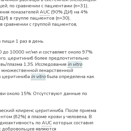
ей, по сравнении с пациентами (n=31),
ояния показателей
AUC
(90% ДИ) на 4%
И) в группе пациентов (n=30),
 в сравнении с группой пациентов,
 пищи 1 раз в день.
 до 10000 нг/мл и составляет около 97%.
того, церитиниб более предпочтительно
вь/плазма 1,35. Исследования
in vitro
а множественной лекарственной
я церитиниба
in vitro
была определена как
ови около 15%. Отсутствуют данные по
ческий клиренс церитиниба. После приема
ом (82%) в плазме крови у человека. В
адиоактивность по
AUC
которых составил
 добровольцев являются