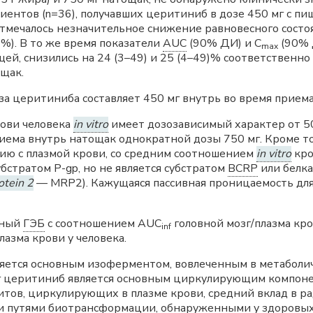
ентов (n=36), получавших церитиниб в дозе 450 мг с пищ
Отмечалось незначительное снижение равновесного сост
%). В то же время показатели
AUC
(90% ДИ) и С
(90% Д
mах
ей, снизились на 24 (3–49) и 25 (4–49)% соответственно
ощак.
а церитиниба составляет 450 мг внутрь во время приема
рови человека
in vitro
имеет дозозависимый характер от 50
приема внутрь натощак однократной дозы 750 мг. Кроме 
нию с плазмой крови, со средним соотношением
in vitro
кро
бстратом Р-gp, но не является субстратом
BCRP
или белк
otein 2
— MRP2). Кажущаяся пассивная проницаемость дл
тный
ГЭБ
с соотношением AUC
головной мозг/плазма кр
inf
азма крови у человека.
ляется основным изоферментом, вовлеченным в метаболи
 церитиниб является основным циркулирующим компонент
тов, циркулирующих в плазме крови, средний вклад в р
ми путями биотрансформации, обнаруженными у здоровых