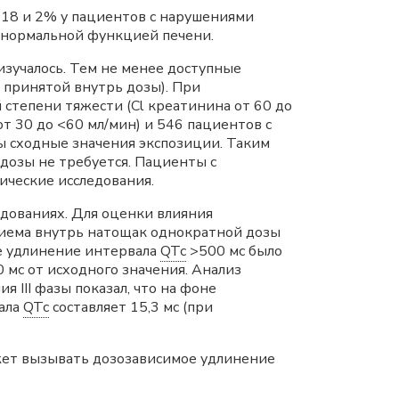
 18 и 2% у пациентов с нарушениями
с нормальной функцией печени.
зучалось. Тем не менее доступные
принятой внутрь дозы). При
степени тяжести (Cl креатинина от 60 до
т 30 до <60 мл/мин) и 546 пациентов с
ы сходные значения экспозиции. Таким
дозы не требуется. Пациенты с
ические исследования.
едованиях. Для оценки влияния
иема внутрь натощак однократной дозы
 удлинение интервала
QTc
>500 мс было
 мс от исходного значения. Анализ
я III фазы показал, что на фоне
вала
QTc
составляет 15,3 мс (при
ет вызывать дозозависимое удлинение