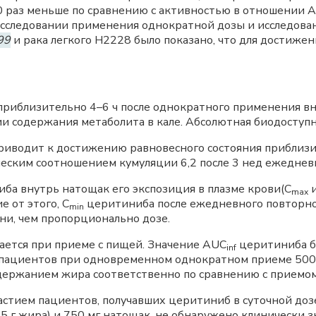
0 раз меньше по сравнению с активностью в отношении A
исследовании применения однократной дозы и исследов
99
и рака легкого Н2228 было показано, что для достиже
приблизительно 4–6 ч после однократного применения вн
и содержания метаболита в кале. Абсолютная биодоступн
водит к достижению равновесного состояния приблизите
ческим соотношением кумуляции 6,2 после 3 нед ежеднев
ба внутрь натощак его экспозиция в плазме крови(С
и
mах
е от этого, C
церитиниба после ежедневного повторно
min
ни, чем пропорционально дозе.
ется при приеме с пищей. Значение AUC
церитиниба бы
inf
 пациентов при одновременном однократном приеме 500 
 содержанием жира соответственно по сравнению с приемо
астием пациентов, получавших церитиниб в суточной доз
5 г жира) и 750 мг натощак, не обнаружено клинически 