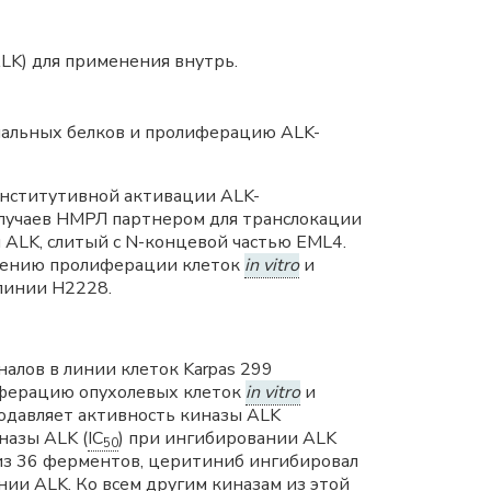
LK) для применения внутрь.
альных белков и пролиферацию ALK-
онститутивной активации ALK-
случаев НМРЛ партнером для транслокации
ALK, слитый с N-концевой частью EML4.
влению пролиферации клеток
in vitro
и
линии Н2228.
алов в линии клеток Karpas 299
лиферацию опухолевых клеток
in vitro
и
одавляет активность киназы ALK
назы ALK (
IC
) при ингибировании ALK
50
й из 36 ферментов, церитиниб ингибировал
нии ALK. Ко всем другим киназам из этой