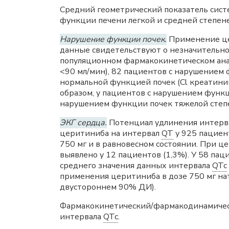
Средний геометрический показатель сист
функции печени легкой и средней степен
Нарушение функции почек.
Применение цер
данные свидетельствуют о незначительно
популяционном фармакокинетическом анал
<90 мл/мин), 82 пациентов с нарушением 
нормальной функцией почек (Cl креатини
образом, у пациентов с нарушением функц
нарушением функции почек тяжелой степе
ЭКГ сердца.
Потенциал удлинения интерв
церитиниба на интервал
QT
у 925 пациен
750 мг и в равновесном состоянии. При 
выявлено у 12 пациентов (1,3%). У 58 па
среднего значения данных интервала
QTc
применения церитиниба в дозе 750 мг на
двустороннем 90% ДИ).
Фармакокинетический/фармакодинамическ
интервала
QTc
.