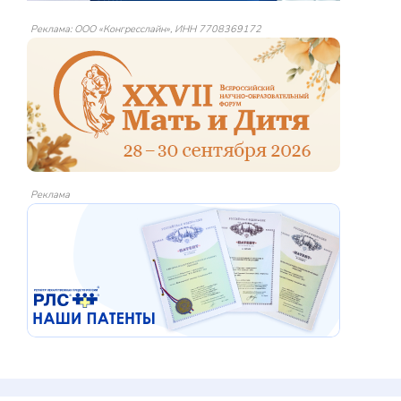
Реклама: ООО «Конгресслайн», ИНН 7708369172
Реклама