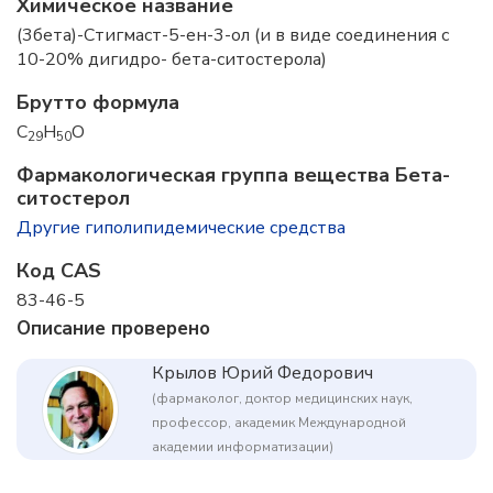
Химическое название
(3бета)-Стигмаст-5-ен-3-ол (и в виде соединения с
10-20% дигидро- бета-ситостерола)
Брутто формула
C
H
O
29
50
Фармакологическая группа вещества Бета-
ситостерол
Другие гиполипидемические средства
Код CAS
83-46-5
Описание проверено
Крылов Юрий Федорович
(фармаколог, доктор медицинских наук,
профессор, академик Международной
академии информатизации)