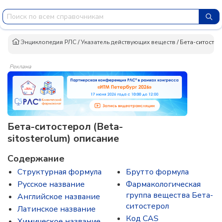
Энциклопедия РЛС
/
Указатель действующих веществ
/
Бета-ситосте
Реклама
Бета-ситостерол (Beta-
sitosterolum) описание
Содержание
Структурная формула
Брутто формула
Русское название
Фармакологическая
группа вещества Бета-
Английское название
ситостерол
Латинское название
Код CAS
Химическое название