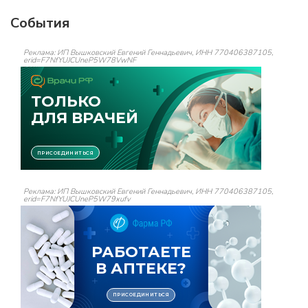
События
Реклама: ИП Вышковский Евгений Геннадьевич, ИНН 770406387105,
erid=F7NfYUJCUneP5W78VwNF
Реклама: ИП Вышковский Евгений Геннадьевич, ИНН 770406387105,
erid=F7NfYUJCUneP5W79xufv