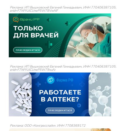
Реклама: ИП Вышковский Евгений Геннадьевич, ИНН 770406387105,
erid=F7NfYUJCUneP5W78VwNF
Реклама: ИП Вышковский Евгений Геннадьевич, ИНН 770406387105,
erid=F7NfYUJCUneP5W79xufv
Реклама: ООО «Конгресслайн», ИНН 7708369172