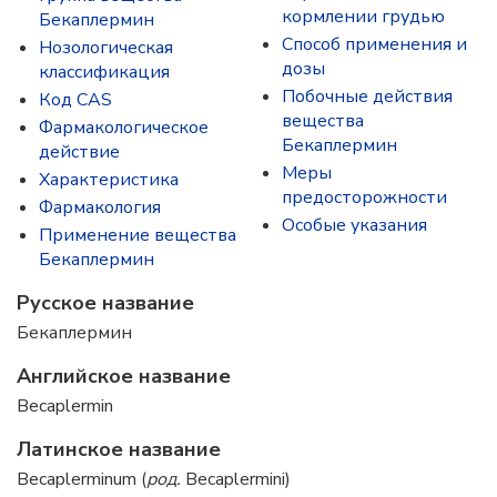
кормлении грудью
Бекаплермин
Способ применения и
Нозологическая
дозы
классификация
Побочные действия
Код CAS
вещества
Фармакологическое
Бекаплермин
действие
Меры
Характеристика
предосторожности
Фармакология
Особые указания
Применение вещества
Бекаплермин
Русское название
Бекаплермин
Английское название
Becaplermin
Латинское название
Becaplerminum (
род.
Becaplermini)