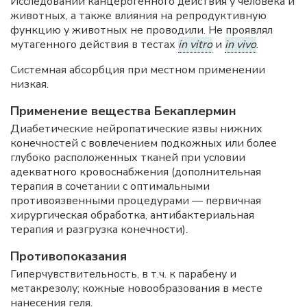
Исследований канцерогенного действия у человека и
животных, а также влияния на репродуктивную
функцию у животных не проводили. Не проявлял
мутагенного действия в тестах
in vitro
и
in vivo
.
Системная абсорбция при местном применении
низкая.
Применение вещества Бекаплермин
Диабетические нейропатические язвы нижних
конечностей с вовлечением подкожных или более
глубоко расположенных тканей при условии
адекватного кровоснабжения (дополнительная
терапия в сочетании с оптимальными
противоязвенными процедурами — первичная
хирургическая обработка, антибактериальная
терапия и разгрузка конечности).
Противопоказания
Гиперчувствительность, в т.ч. к парабену и
метакрезолу; кожные новообразования в месте
нанесения геля.