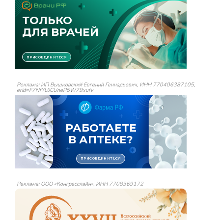
Реклама: ИП Вышковский Евгений Геннадьевич, ИНН 770406387105,
erid=F7NfYUJCUneP5W79xufv
Реклама: ООО «Конгресслайн», ИНН 7708369172