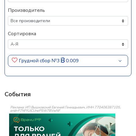
Производитель
Сортировка
Грудной сбор №3
0.009
События
Реклама: ИП Вышковский Евгений Геннадьевич, ИНН 770406387105,
erid=F7NfYUJCUneP5W78VwNF