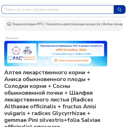
Энциклопедия РЛС
/
Указатель действующих веществ
/
Алтея лекарс
Реклама
Алтея лекарственного корни +
Аниса обыкновенного плоды +
Солодки корни + Сосны
обыкновенной почки + Шалфея
лекарственного листья (Radices
Althaeae officinalis + fructus Anisi
vulgaris + radices Glycyrrhizae +
gemmae Pini silvestris+folia Salviae
officinalis) описание