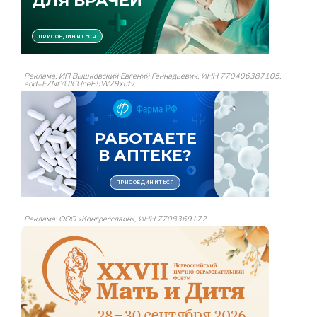
Реклама: ИП Вышковский Евгений Геннадьевич, ИНН 770406387105,
erid=F7NfYUJCUneP5W79xufv
Реклама: ООО «Конгресслайн», ИНН 7708369172