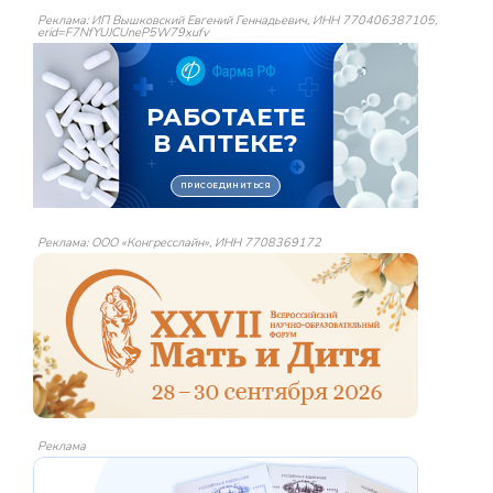
Реклама: ИП Вышковский Евгений Геннадьевич, ИНН 770406387105,
erid=F7NfYUJCUneP5W79xufv
Реклама: ООО «Конгресслайн», ИНН 7708369172
Реклама