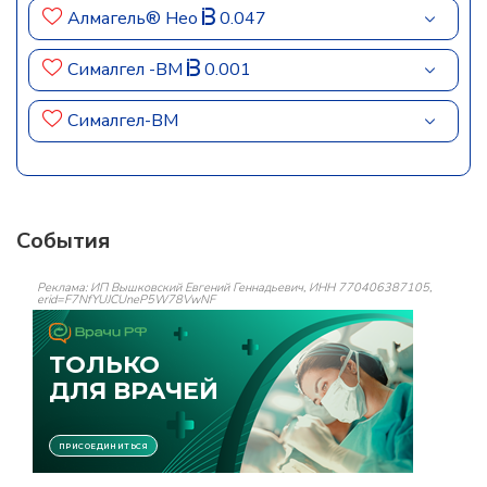
Алмагель® Нео
0.047
Сималгел -ВМ
0.001
Сималгел-ВМ
События
Реклама: ИП Вышковский Евгений Геннадьевич, ИНН 770406387105,
erid=F7NfYUJCUneP5W78VwNF