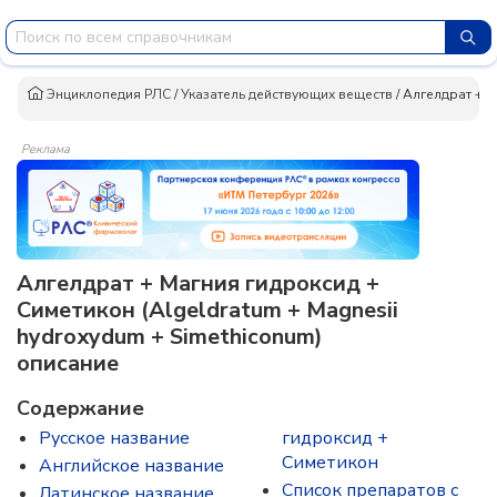
Энциклопедия РЛС
/
Указатель действующих веществ
/
Алгелдрат + М
Реклама
Алгелдрат + Магния гидроксид +
Симетикон (Algeldratum + Magnesii
hydroxydum + Simethiconum)
описание
Содержание
Русское название
гидроксид +
Симетикон
Английское название
Список препаратов с
Латинское название