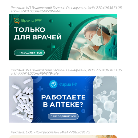
Реклама: ИП Вышковский Евгений Геннадьевич, ИНН 770406387105,
erid=F7NfYUJCUneP5W78VwNF
Реклама: ИП Вышковский Евгений Геннадьевич, ИНН 770406387105,
erid=F7NfYUJCUneP5W79xufv
Реклама: ООО «Конгресслайн», ИНН 7708369172