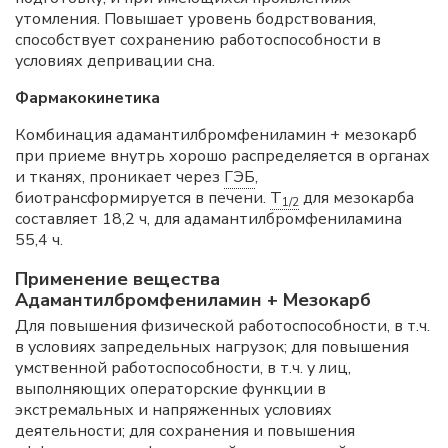
утомления. Повышает уровень бодрствования,
способствует сохранению работоспособности в
условиях депривации сна.
Фармакокинетика
Комбинация адамантилбромфениламин + мезокарб
при приеме внутрь хорошо распределяется в органах
и тканях, проникает через
ГЭБ
,
биотрансформируется в печени.
T
для мезокарба
1/2
составляет 18,2 ч, для адамантилбромфениламина
55,4 ч.
Применение вещества
Адамантилбромфениламин + Мезокарб
Для повышения физической работоспособности, в т.ч.
в условиях запредельных нагрузок; для повышения
умственной работоспособности, в т.ч. у лиц,
выполняющих операторские функции в
экстремальных и напряженных условиях
деятельности; для сохранения и повышения