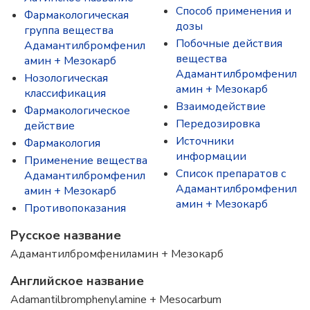
Способ применения и
Фармакологическая
дозы
группа вещества
Побочные действия
Адамантилбромфенил
вещества
амин + Мезокарб
Адамантилбромфенил
Нозологическая
амин + Мезокарб
классификация
Взаимодействие
Фармакологическое
Передозировка
действие
Источники
Фармакология
информации
Применение вещества
Список препаратов с
Адамантилбромфенил
Адамантилбромфенил
амин + Мезокарб
амин + Мезокарб
Противопоказания
Русское название
Адамантилбромфениламин + Мезокарб
Английское название
Adamantilbromphenylamine + Mesocarbum