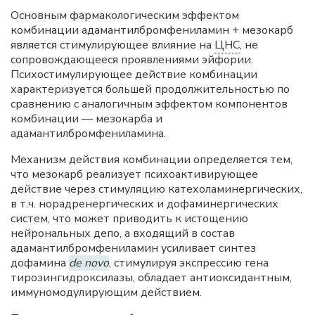
Основным фармакологическим эффектом
комбинации адамантилбромфениламин + мезокарб
является стимулирующее влияние на
ЦНС
, не
сопровождающееся проявлениями эйфории.
Психостимулирующее действие комбинации
характеризуется большей продолжительностью по
сравнению с аналогичным эффектом компонентов
комбинации — мезокарба и
адамантилбромфениламина.
Механизм действия комбинации определяется тем,
что мезокарб реализует психоактивирующее
действие через стимуляцию катехоламинергических,
в т.ч. норадренергических и дофаминергических
систем, что может приводить к истощению
нейрональных депо, а входящий в состав
адамантилбромфениламин усиливает синтез
дофамина
de novo
, стимулируя экспрессию гена
тирозингидроксилазы, обладает антиоксидантным,
иммуномодулирующим действием.