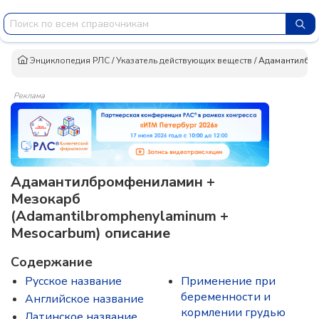
Энциклопедия РЛС
/
Указатель действующих веществ
/
Адамантилбр
Реклама
Адамантилбромфениламин +
Мезокарб
(Adamantilbromphenylaminum +
Mesocarbum) описание
Содержание
Русское название
Применение при
беременности и
Английское название
кормлении грудью
Латинское название