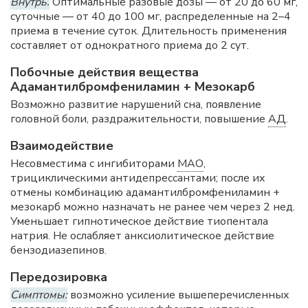
Внутрь.
Оптимальные разовые дозы — от 20 до 60 мг,
суточные — от 40 до 100 мг, распределенные на 2–4
приема в течение суток. Длительность применения
составляет от однократного приема до 2 сут.
Побочные действия вещества
Адамантилбромфениламин + Мезокарб
Возможно развитие нарушений сна, появление
головной боли, раздражительности, повышение
АД
.
Взаимодействие
Несовместима с ингибиторами
МАО
,
трициклическими антидепрессантами; после их
отмены комбинацию адамантилбромфениламин +
мезокарб можно назначать не ранее чем через 2 нед.
Уменьшает гипнотическое действие тиопентала
натрия. Не ослабляет анксиолитическое действие
бензодиазепинов.
Передозировка
Симптомы:
возможно усиление вышеперечисленных