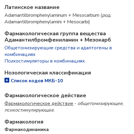
Латинское название
Adamantilbromphenylaminum + Mesocarbum (
род.
Adamantilbromphenylamini + Mesocarbi)
Фармакологическая группа вещества
Адамантилбромфениламин + Мезокарб
Общетонизирующие средства и адаптогены в
комбинациях
Психостимуляторы в комбинациях
Нозологическая классификация
Список кодов МКБ-10
Фармакологическое действие
Фармакологическое действие
-
общетонизирующее
,
психостимулирующее
.
Фармакология
Фармакодинамика