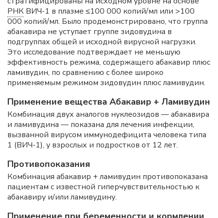
стратифицированы на исходном уровне на основе
РНК
ВИЧ-1 в плазме ≤100 000 копий/мл или >100
000 копий/мл. Было продемонстрировано, что группа
абакавира не уступает группе зидовудина в
подгруппах общей и исходной вирусной нагрузки.
Это исследование подтверждает не меньшую
эффективность режима, содержащего абакавир плюс
ламивудин, по сравнению с более широко
применяемым режимом зидовудин плюс ламивудин.
Применение вещества Абакавир + Ламивудин
Комбинация двух аналогов нуклеозидов — абакавира
и ламивудина — показана для лечения инфекции,
вызванной вирусом иммунодефицита человека типа
1 (ВИЧ-1), у взрослых и подростков от 12 лет.
Противопоказания
Комбинация абакавир + ламивудин противопоказана
пациентам с известной гиперчувствительностью к
абакавиру и/или ламивудину.
Применение при беременности и кормлении