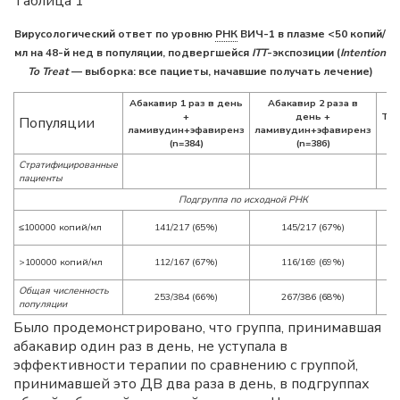
Таблица 1
Вирусологический ответ по уровню
РНК
ВИЧ-1 в плазме <50 копий/
мл на 48-й нед в популяции, подвергшейся
ITT
-экспозиции (
Intention
To Treat
— выборка: все пациеты, начавшие получать лечение)
Абакавир 1 раз в день
Абакавир 2 раза в
+
день +
Точ
Популяции
ламивудин+эфавиренз
ламивудин+эфавиренз
оц
(n=384)
(n=386)
Стратифицированные
пациенты
Подгруппа по исходной РНК
≤100000 копий/мл
141/217 (65%)
145/217 (67%)
>100000 копий/мл
112/167 (67%)
116/169 (69%)
Общая численность
253/384 (66%)
267/386 (68%)
популяции
Было продемонстрировано, что группа, принимавшая
абакавир один раз в день, не уступала в
эффективности терапии по сравнению с группой,
принимавшей это ДВ два раза в день, в подгруппах