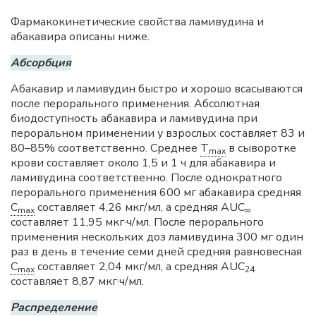
Фармакокинетические свойства ламивудина и
абакавира описаны ниже.
Абсорбция
Абакавир и ламивудин быстро и хорошо всасываются
после перорального применения. Абсолютная
биодоступность абакавира и ламивудина при
пероральном применении у взрослых составляет 83 и
80–85% соответственно. Среднее
T
в сыворотке
max
крови составляет около 1,5 и 1 ч для абакавира и
ламивудина соответственно. После однократного
перорального применения 600 мг абакавира средняя
C
составляет 4,26 мкг/мл, а средняя AUC
max
∞
составляет 11,95 мкг·ч/мл. После перорального
применения нескольких доз ламивудина 300 мг один
раз в день в течение семи дней средняя равновесная
C
составляет 2,04 мкг/мл, а средняя AUC
max
24
составляет 8,87 мкг·ч/мл.
Распределение