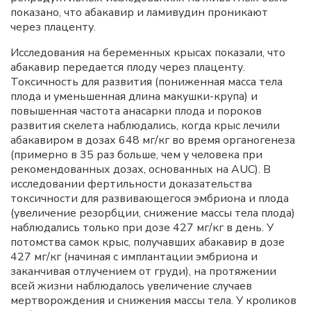
показано, что абакавир и ламивудин проникают
через плаценту.
Исследования на беременных крысах показали, что
абакавир передается плоду через плаценту.
Токсичность для развития (пониженная масса тела
плода и уменьшенная длина макушки-крупа) и
повышенная частота анасарки плода и пороков
развития скелета наблюдались, когда крыс лечили
абакавиром в дозах 648 мг/кг во время органогенеза
(примерно в 35 раз больше, чем у человека при
рекомендованных дозах, основанных на AUC). В
исследовании фертильности доказательства
токсичности для развивающегося эмбриона и плода
(увеличение резорбции, снижение массы тела плода)
наблюдались только при дозе 427 мг/кг в день. У
потомства самок крыс, получавших абакавир в дозе
427 мг/кг (начиная с имплантации эмбриона и
заканчивая отлучением от груди), на протяжении
всей жизни наблюдалось увеличение случаев
мертворождения и снижения массы тела. У кроликов