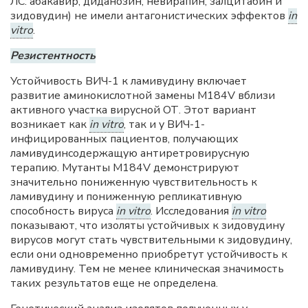
ЛС: абакавир, диданозин, невирапин, залцитабин и
зидовудин) не имели антагонистических эффектов
in
vitro
.
Резистентность
Устойчивость ВИЧ-1 к ламивудину включает
развитие аминокислотной замены M184V вблизи
активного участка вирусной ОТ. Этот вариант
возникает как
in vitro
, так и у ВИЧ-1-
инфицированных пациентов, получающих
ламивудинсодержащую антиретровирусную
терапию. Мутанты M184V демонстрируют
значительно пониженную чувствительность к
ламивудину и пониженную репликативную
способность вируса
in vitro
. Исследования
in vitro
показывают, что изоляты устойчивых к зидовудину
вирусов могут стать чувствительными к зидовудину,
если они одновременно приобретут устойчивость к
ламивудину. Тем не менее клиническая значимость
таких результатов еще не определена.