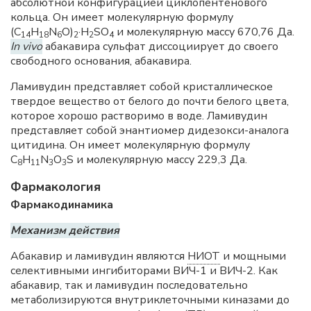
абсолютной конфигурацией циклопентенового
кольца. Он имеет молекулярную формулу
(C
H
N
O)
·H
SO
и молекулярную массу 670,76 Да.
14
18
6
2
2
4
In vivo
абакавира сульфат диссоциирует до своего
свободного основания, абакавира.
Ламивудин представляет собой кристаллическое
твердое вещество от белого до почти белого цвета,
которое хорошо растворимо в воде. Ламивудин
представляет собой энантиомер дидезокси-аналога
цитидина. Он имеет молекулярную формулу
C
H
N
O
S и молекулярную массу 229,3 Да.
8
11
3
3
Фармакология
Фармакодинамика
Механизм действия
Абакавир и ламивудин являются
НИОТ
и мощными
селективными ингибиторами ВИЧ-1 и ВИЧ-2. Как
абакавир, так и ламивудин последовательно
метаболизируются внутриклеточными киназами до