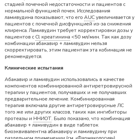
стадией почечной недостаточности и пациентов с
нормальной функцией почек. Исследования
ламивудина показывают, что его
AUC
увеличивается у
пациентов с почечной дисфункцией из-за снижения
клиренса. Ламивудин требует корректировки дозы у
пациентов с
Cl креатинина
<50 мл/мин. Так как дозу
комбинации абакавир + ламивудин нельзя
скорректировать, этим пациентам эта кобинация не
рекомендуется.
Клинические испытания
Абакавир и ламивудин использовались в качестве
компонентов комбинированной антиретровирусной
терапии у пациентов, получавших и не получавших
предварительное лечение. Комбинированная
терапия включала другие антиретровирусные ЛС
того же или других классов, таких как ингибиторы
протеазы и
ННИОТ
. Было показано, что комбинация
абакавир + ламивудин в виде таблеток
биоэквивалентна абакавиру и ламивудину при
раздельном применении (см. «Фармакология»).