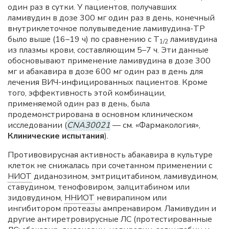
один раз в сутки. У пациентов, получавших
ламивудин в дозе 300 мг один раз в день, конечный
внутриклеточное полувыведение ламивудина-TP
было выше (16–19 ч) по сравнению с Т
ламивудина
1/2
из плазмы крови, составляющим 5–7 ч. Эти данные
обосновывают применение ламивудина в дозе 300
мг и абакавира в дозе 600 мг один раз в день для
лечения ВИЧ-инфицированных пациентов. Кроме
того, эффективность этой комбинации,
применяемой один раз в день, была
продемонстрирована в основном клиническом
исследовании (
CNA30021
— см. «Фармакология»,
Клинические испытания
).
Противовирусная активность абакавира в культуре
клеток не снижалась при сочетанном применении с
НИОТ
диданозином, эмтрицитабином, ламивудином,
ставудином, тенофовиром, залцитабином или
зидовудином,
ННИОТ
невирапином или
ингибитором протеазы ампренавиром. Ламивудин и
другие антиретровирусные ЛС (протестированные