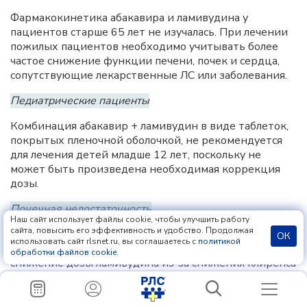
Фармакокинетика абакавира и ламивудина у
пациентов старше 65 лет не изучалась. При лечении
пожилых пациентов необходимо учитывать более
частое снижение функции печени, почек и сердца,
сопутствующие лекарственные ЛС или заболевания.
Педиатрические пациенты
Комбинация абакавир + ламивудин в виде таблеток,
покрытых пленочной оболочкой, не рекомендуется
для лечения детей младше 12 лет, поскольку не
может быть произведена необходимая коррекция
дозы.
Почечная недостаточность
Наш сайт использует файлы cookie, чтобы улучшить работу
сайта, повысить его эффективность и удобство. Продолжая
Хотя у пациентов с почечной недостаточностью
ОК
использовать сайт rlsnet.ru, вы соглашаетесь с
политикой
коррекция дозы абакавира не требуется, требуется
обработки файлов cookie
.
снижение дозы ламивудина из-за снижения клиренса
этого ДВ. Таким образом, комбинация абакавир +
ламивудин в виде таблеток, покрытых пленочной
оболочкой, не рекомендуется для приема пациентам