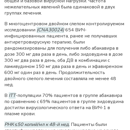
общей и базовой вирусной нагрузки. Частота
нежелательных явлений была одинаковой в двух
группах лечения.
В многоцентровом двойном слепом контролируемом
исследовании
(CNA30024)
654 ВИЧ-
инфицированных пациента, ранее не получавших
антиретровирусную терапию, были
рандомизированы для получения либо абакавира в
дозе 300 мг два раза в день, либо зидовудина в дозе
300 мг два раза в день, оба ДВ в комбинации с
ламивудином 150 мг два раза в день и эфавирензом
600 мг один раз в день. Продолжительность
двойного слепого лечения составляла не менее 48
нед.
В
ITT
-популяции 70% пациентов в группе абакавира
по сравнению с 69% пациентов в группе зидовудина
достигли вирусологического ответа на ВИЧ-1 в
плазме крови.
РНК ≤50 копий/мл к 48-й нед.
Пациенты были