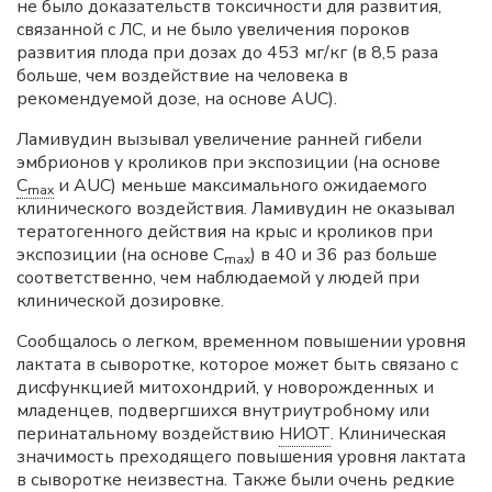
не было доказательств токсичности для развития,
связанной с ЛС, и не было увеличения пороков
развития плода при дозах до 453 мг/кг (в 8,5 раза
больше, чем воздействие на человека в
рекомендуемой дозе, на основе AUC).
Ламивудин вызывал увеличение ранней гибели
эмбрионов у кроликов при экспозиции (на основе
C
и AUC) меньше максимального ожидаемого
max
клинического воздействия. Ламивудин не оказывал
тератогенного действия на крыс и кроликов при
экспозиции (на основе C
) в 40 и 36 раз больше
max
соответственно, чем наблюдаемой у людей при
клинической дозировке.
Сообщалось о легком, временном повышении уровня
лактата в сыворотке, которое может быть связано с
дисфункцией митохондрий, у новорожденных и
младенцев, подвергшихся внутриутробному или
перинатальному воздействию
НИОТ
. Клиническая
значимость преходящего повышения уровня лактата
в сыворотке неизвестна. Также были очень редкие