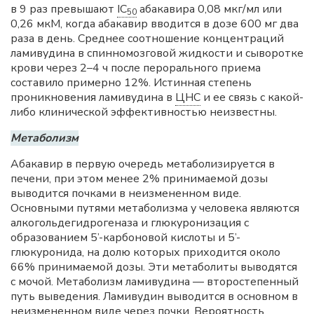
в 9 раз превышают
IC
абакавира 0,08 мкг/мл или
50
0,26 мкМ, когда абакавир вводится в дозе 600 мг два
раза в день. Среднее соотношение концентраций
ламивудина в спинномозговой жидкости и сыворотке
крови через 2–4 ч после перорального приема
составило примерно 12%. Истинная степень
проникновения ламивудина в
ЦНС
и ее связь с какой-
либо клинической эффективностью неизвестны.
Метаболизм
Абакавир в первую очередь метаболизируется в
печени, при этом менее 2% принимаемой дозы
выводится почками в неизмененном виде.
Основными путями метаболизма у человека являются
алкогольдегидрогеназа и глюкуронизация с
образованием 5’-карбоновой кислоты и 5’-
глюкуронида, на долю которых приходится около
66% принимаемой дозы. Эти метаболиты выводятся
с мочой. Метаболизм ламивудина — второстепенный
путь выведения. Ламивудин выводится в основном в
неизмененном виде через почки. Вероятность