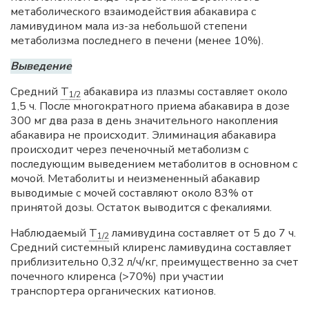
метаболического взаимодействия абакавира с
ламивудином мала из-за небольшой степени
метаболизма последнего в печени (менее 10%).
Выведение
Средний
T
абакавира из плазмы составляет около
1/2
1,5 ч. После многократного приема абакавира в дозе
300 мг два раза в день значительного накопления
абакавира не происходит. Элиминация абакавира
происходит через печеночный метаболизм с
последующим выведением метаболитов в основном с
мочой. Метаболиты и неизмененный абакавир
выводимые с мочей составляют около 83% от
принятой дозы. Остаток выводится с фекалиями.
Наблюдаемый
T
ламивудина составляет от 5 до 7 ч.
1/2
Средний системный клиренс ламивудина составляет
приблизительно 0,32 л/ч/кг, преимущественно за счет
почечного клиренса (>70%) при участии
транспортера органических катионов.