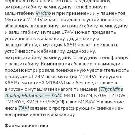
перекрестную резистентность к диданозину,
эмтрицитабину, ламивудину, тенофовиру и
залцитабину
in vitro
и при применении у пациентов.
Мутация M184V может придавать устойчивость к
абакавиру, диданозину, эмтрицитабину, ламивудину
и залцитабину; мутация L74V может придавать
устойчивость к абакавиру, диданозину и
зальцитабину, а мутация K65R может придавать
устойчивость к абакавиру, диданозину,
эмтрицитабину, ламивудину, ставудину, тенофовиру
и залцитабину. Комбинация абакавир + ламивудин
продемонстрировала пониженную чувствительность
к вирусам с L74V плюс мутация M184V/I, вирусам с
K65R с мутацией M184V/I или без нее, а также к
вирусам с мутациями аналога тимидина (
Thymidine
Analog Mutations — TAM:
M41L, D67N, K70R, L210W ,
T215Y/F, K219 E/R/H/Q/N) плюс M184V. Увеличение
числа
ТАМ
связано с прогрессирующим снижением
восприимчивости к абакавиру.
Фармакокинетика