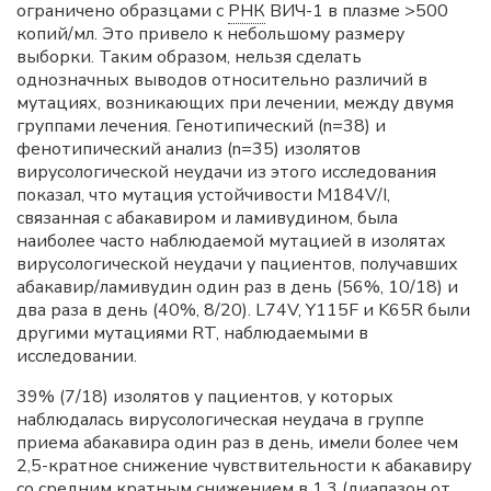
ограничено образцами с
РНК
ВИЧ-1 в плазме >500
копий/мл. Это привело к небольшому размеру
выборки. Таким образом, нельзя сделать
однозначных выводов относительно различий в
мутациях, возникающих при лечении, между двумя
группами лечения. Генотипический (n=38) и
фенотипический анализ (n=35) изолятов
вирусологической неудачи из этого исследования
показал, что мутация устойчивости M184V/I,
связанная с абакавиром и ламивудином, была
наиболее часто наблюдаемой мутацией в изолятах
вирусологической неудачи у пациентов, получавших
абакавир/ламивудин один раз в день (56%, 10/18) и
два раза в день (40%, 8/20). L74V, Y115F и K65R были
другими мутациями RT, наблюдаемыми в
исследовании.
39% (7/18) изолятов у пациентов, у которых
наблюдалась вирусологическая неудача в группе
приема абакавира один раз в день, имели более чем
2,5-кратное снижение чувствительности к абакавиру
со средним кратным снижением в 1,3 (диапазон от