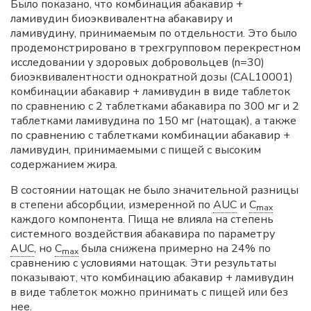
Было показано, что комбинация абакавир +
ламивудин биоэквивалентна абакавиру и
ламивудину, принимаемым по отдельности. Это было
продемонстрировано в трехгрупповом перекрестном
исследовании у здоровых добровольцев (n=30)
биоэквивалентности однократной дозы (CAL10001)
комбинации абакавир + ламивудин в виде таблеток
по сравнению с 2 таблетками абакавира по 300 мг и 2
таблетками ламивудина по 150 мг (натощак), а также
по сравнению с таблетками комбинации абакавир +
ламивудин, принимаемыми с пищей с высоким
содержанием жира.
В состоянии натощак не было значительной разницы
в степени абсорбции, измеренной по
AUC
и
C
max
каждого компонента. Пища не влияла на степень
системного воздействия абакавира по параметру
AUC
, но
C
была снижена примерно на 24% по
max
сравнению с условиями натощак. Эти результаты
показывают, что комбинацию абакавир + ламивудин
в виде таблеток можно принимать с пищей или без
нее.