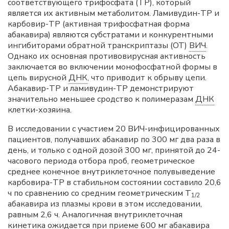
соответствующего трифосфата (ТР), который
является их активным метаболитом. Ламивудин-TP и
карбовир-TP (активная трифосфатная форма
абакавира) являются субстратами и конкурентными
ингибиторами обратной транскриптазы (ОТ)
ВИЧ
.
Однако их основная противовирусная активность
заключается во включении монофосфатной формы в
цепь вирусной
ДНК
, что приводит к обрыву цепи.
Абакавир-ТР и ламивудин-ТР демонстрируют
значительно меньшее сродство к полимеразам
ДНК
клетки-хозяина.
В исследовании с участием 20 ВИЧ-инфицированных
пациентов, получавших абакавир по 300 мг два раза в
день, и только с одной дозой 300 мг, принятой до 24-
часового периода отбора проб, геометрическое
среднее конечное внутриклеточное полувыведение
карбовира-TP в стабильном состоянии составило 20,6
ч по сравнению со средним геометрическим Т
1/2
абакавира из плазмы крови в этом исследовании,
равным 2,6 ч. Аналогичная внутриклеточная
кинетика ожидается при приеме 600 мг абакавира