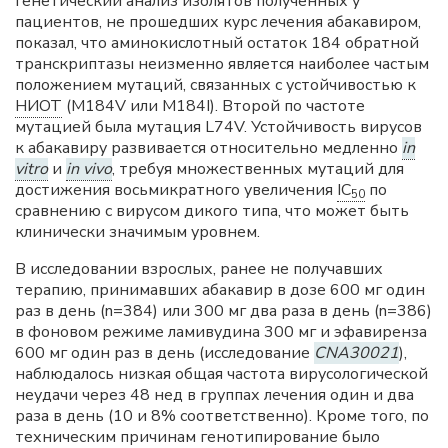
Генетический анализ изолятов полученных у
пациентов, не прошедших курс лечения абакавиром,
показал, что аминокислотный остаток 184 обратной
транскриптазы неизменно является наиболее частым
положением мутаций, связанных с устойчивостью к
НИОТ
(M184V или M184I). Второй по частоте
мутацией была мутация L74V. Устойчивость вирусов
к абакавиру развивается относительно медленно
in
vitro
и
in vivo
, требуя множественных мутаций для
достижения восьмикратного увеличения
IC
по
50
сравнению с вирусом дикого типа, что может быть
клинически значимым уровнем.
В исследовании взрослых, ранее не получавших
терапию, принимавших абакавир в дозе 600 мг один
раз в день (n=384) или 300 мг два раза в день (n=386)
в фоновом режиме ламивудина 300 мг и эфавиренза
600 мг один раз в день (исследование
CNA30021
),
наблюдалось низкая общая частота вирусологической
неудачи через 48 нед в группах лечения один и два
раза в день (10 и 8% соответственно). Кроме того, по
техническим причинам генотипирование было